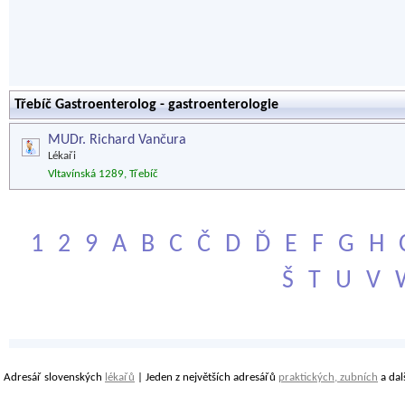
Třebíč Gastroenterolog - gastroenterologie
MUDr. Richard Vančura
Lékaři
Vltavínská 1289, Třebíč
1
2
9
A
B
C
Č
D
Ď
E
F
G
H
Š
T
U
V
Adresář slovenských
lékařů
| Jeden z největších adresářů
praktických, zubních
a dal