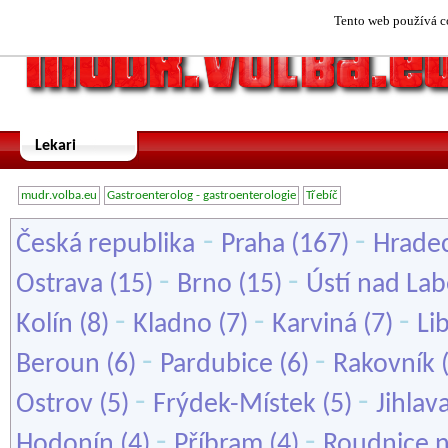
Tento web používá co
Lekari
mudr.volba.eu
Gastroenterolog - gastroenterologie
Třebíč
-
-
Česká republika
Praha
(167)
Hradec
-
-
Ostrava
(15)
Brno
(15)
Ústí nad La
-
-
-
Kolín
(8)
Kladno
(7)
Karviná
(7)
Li
-
-
Beroun
(6)
Pardubice
(6)
Rakovník
-
-
Ostrov
(5)
Frýdek-Místek
(5)
Jihlav
-
-
Hodonín
(4)
Příbram
(4)
Roudnice 