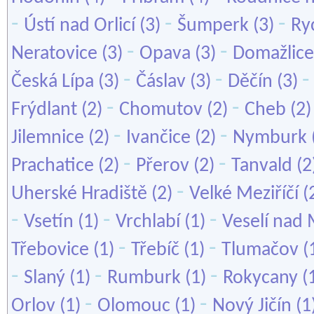
-
-
-
Ústí nad Orlicí
(3)
Šumperk
(3)
Ry
-
-
Neratovice
(3)
Opava
(3)
Domažlice
-
-
Česká Lípa
(3)
Čáslav
(3)
Děčín
(3)
-
-
Frýdlant
(2)
Chomutov
(2)
Cheb
(2
-
-
Jilemnice
(2)
Ivančice
(2)
Nymburk
-
-
Prachatice
(2)
Přerov
(2)
Tanvald
(2
-
Uherské Hradiště
(2)
Velké Meziříčí
(
-
-
-
Vsetín
(1)
Vrchlabí
(1)
Veselí nad
-
-
Třebovice
(1)
Třebíč
(1)
Tlumačov
(
-
-
-
Slaný
(1)
Rumburk
(1)
Rokycany
(
-
-
Orlov
(1)
Olomouc
(1)
Nový Jičín
(1