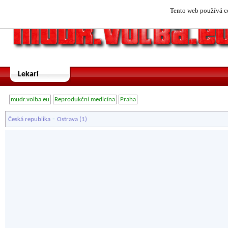
Tento web používá co
Lekari
mudr.volba.eu
Reprodukční medicína
Praha
-
Česká republika
Ostrava
(1)