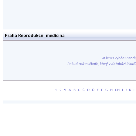
Praha Reprodukční medicína
Vašemu výběru neodp
Pokud znáte lékaře, který v databází lékař
1
2
9
A
B
C
Č
D
Ď
E
F
G
H
CH
I
J
K
L