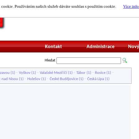
cookie. Používáním našich služeb dáváte souhlas s použitím cookie.
Více info
Nepřihlášený uži
Kontakt
Administrace
Nový
Hledat
-
-
-
-
-
ázavou
(1)
Vyškov
(1)
Valašské Meziříčí
(1)
Tábor
(1)
Rosice
(1)
-
-
-
c nad Nisou
(1)
Holešov
(1)
České Budějovice
(1)
Česká Lípa
(1)