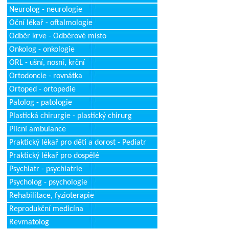
Neurolog - neurologie
Oční lékař - oftalmologie
Odběr krve - Odběrové místo
Onkolog - onkologie
ORL - ušní, nosní, krční
Ortodoncie - rovnátka
Ortoped - ortopedie
Patolog - patologie
Plastická chirurgie - plastický chirurg
Plicní ambulance
Praktický lékař pro děti a dorost - Pediatr
Praktický lékař pro dospělé
Psychiatr - psychiatrie
Psycholog - psychologie
Rehabilitace, fyzioterapie
Reprodukční medicína
Revmatolog