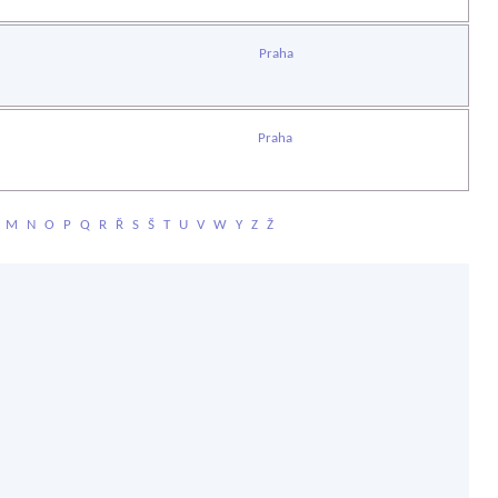
Praha
Praha
M
N
O
P
Q
R
Ř
S
Š
T
U
V
W
Y
Z
Ž