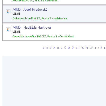
Rooseveltova 10, Praha 6 - Bubeneč
MUDr. Josef Hrušovský
Lékaři
Dukelských hrdinů 17, Praha 7 - Holešovice
MUDr. Naděžda Hartlová
Lékaři
Generála Janouška 902/17, Praha 9 - Černý Most
1
2
9
A
B
C
Č
D
Ď
E
F
G
H
CH
I
J
K
L