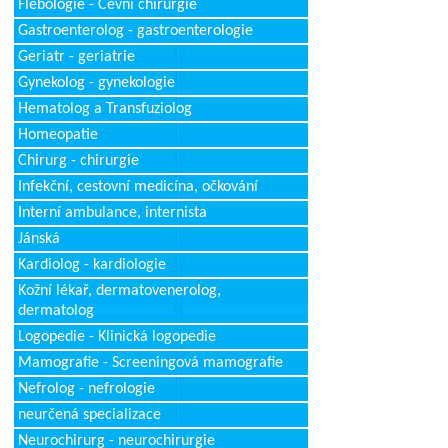
Flebologie - Cévní chirurgie
Gastroenterolog - gastroenterologie
Geriatr - geriatrie
Gynekolog - gynekologie
Hematolog a Transfuziolog
Homeopatie
Chirurg - chirurgie
Infekční, cestovní medicína, očkování
Interní ambulance, internista
Jánská
Kardiolog - kardiologie
Kožní lékař, dermatovenerolog,
dermatolog
Logopedie - Klinická logopedie
Mamografie - Screeningová mamografie
Nefrolog - nefrologie
neurčená specializace
Neurochirurg - neurochirurgie