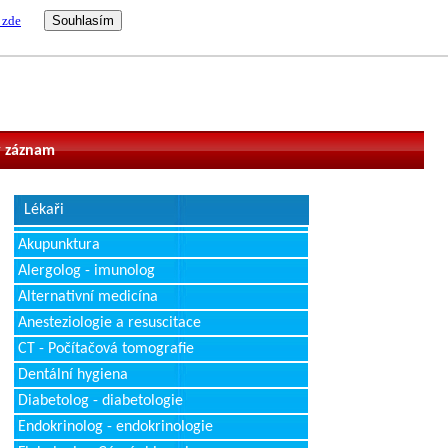
 zde
vatel
 záznam
Lékaři
Akupunktura
Alergolog - imunolog
Alternativní medicína
Anesteziologie a resuscitace
CT - Počítačová tomografie
Dentální hygiena
Diabetolog - diabetologie
Endokrinolog - endokrinologie