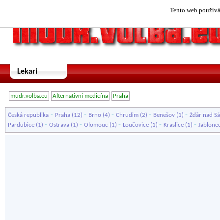
Tento web používá 
Lekari
mudr.volba.eu
Alternativní medicína
Praha
-
-
-
-
-
Česká republika
Praha
(12)
Brno
(4)
Chrudim
(2)
Benešov
(1)
Žďár nad S
-
-
-
-
-
Pardubice
(1)
Ostrava
(1)
Olomouc
(1)
Loučovice
(1)
Kraslice
(1)
Jablone