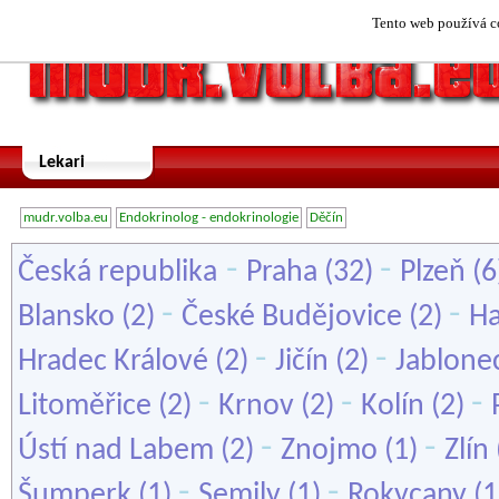
Tento web používá co
Lekari
mudr.volba.eu
Endokrinolog - endokrinologie
Děčín
-
-
Česká republika
Praha
(32)
Plzeň
(6
-
-
Blansko
(2)
České Budějovice
(2)
Ha
-
-
Hradec Králové
(2)
Jičín
(2)
Jablone
-
-
-
Litoměřice
(2)
Krnov
(2)
Kolín
(2)
-
-
Ústí nad Labem
(2)
Znojmo
(1)
Zlín
-
-
Šumperk
(1)
Semily
(1)
Rokycany
(1