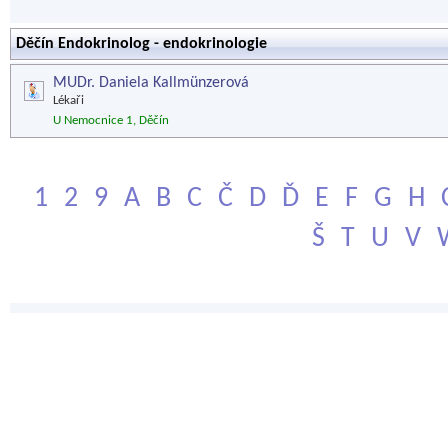
Děčín Endokrinolog - endokrinologie
MUDr. Daniela Kallmünzerová
Lékaři
U Nemocnice 1, Děčín
1
2
9
A
B
C
Č
D
Ď
E
F
G
H
Š
T
U
V