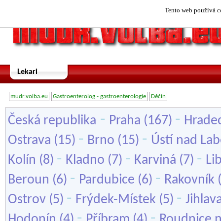
Tento web používá co
Lekari
mudr.volba.eu
Gastroenterolog - gastroenterologie
Děčín
-
-
Česká republika
Praha
(167)
Hradec
-
-
Ostrava
(15)
Brno
(15)
Ústí nad La
-
-
-
Kolín
(8)
Kladno
(7)
Karviná
(7)
Li
-
-
Beroun
(6)
Pardubice
(6)
Rakovník
-
-
Ostrov
(5)
Frýdek-Místek
(5)
Jihlav
-
-
Hodonín
(4)
Příbram
(4)
Roudnice 