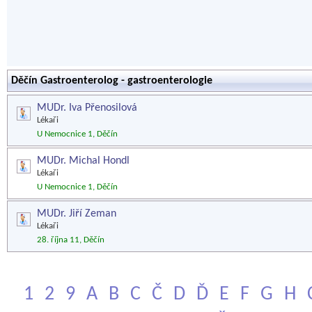
Děčín Gastroenterolog - gastroenterologie
MUDr. Iva Přenosilová
Lékaři
U Nemocnice 1, Děčín
MUDr. Michal Hondl
Lékaři
U Nemocnice 1, Děčín
MUDr. Jiří Zeman
Lékaři
28. října 11, Děčín
1
2
9
A
B
C
Č
D
Ď
E
F
G
H