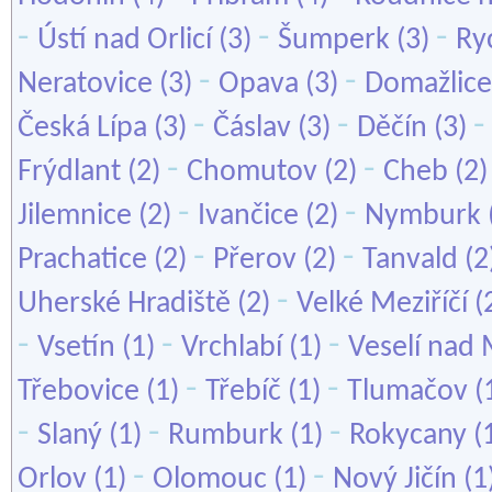
-
-
-
Ústí nad Orlicí
(3)
Šumperk
(3)
Ry
-
-
Neratovice
(3)
Opava
(3)
Domažlice
-
-
Česká Lípa
(3)
Čáslav
(3)
Děčín
(3)
-
-
Frýdlant
(2)
Chomutov
(2)
Cheb
(2
-
-
Jilemnice
(2)
Ivančice
(2)
Nymburk
-
-
Prachatice
(2)
Přerov
(2)
Tanvald
(2
-
Uherské Hradiště
(2)
Velké Meziříčí
(
-
-
-
Vsetín
(1)
Vrchlabí
(1)
Veselí nad
-
-
Třebovice
(1)
Třebíč
(1)
Tlumačov
(
-
-
-
Slaný
(1)
Rumburk
(1)
Rokycany
(
-
-
Orlov
(1)
Olomouc
(1)
Nový Jičín
(1