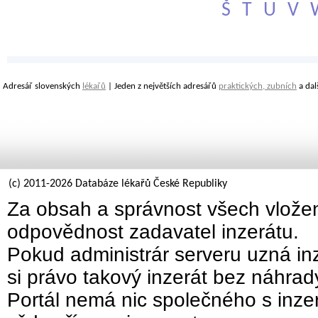
Š
T
U
V
Adresář slovenských
lékařů
| Jeden z největších adresářů
praktických, zubních
a dal
(c) 2011-2026 Databáze lékařů České Republiky
Za obsah a správnost všech vložen
odpovědnost zadavatel inzerátu.
Pokud administrár serveru uzná inz
si právo takový inzerát bez náhra
Portál nemá nic společného s inzer