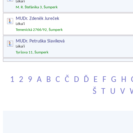
Lékaři
M. R. Štefánika 3, Šumperk
MUDr. Zdeněk Jureček
Lékaři
Temenická 2766/92, Šumperk
MUDr. Petruška Slavíková
Lékaři
Tyršova 11, Šumperk
1
2
9
A
B
C
Č
D
Ď
E
F
G
H
Š
T
U
V