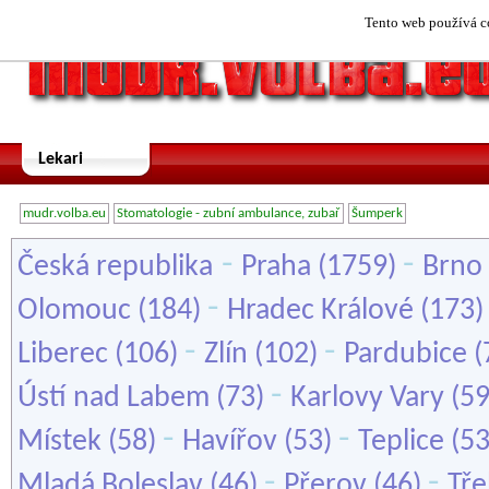
Tento web používá co
Lekari
mudr.volba.eu
Stomatologie - zubní ambulance, zubař
Šumperk
-
-
Česká republika
Praha
(1759)
Brno
-
Olomouc
(184)
Hradec Králové
(173
-
-
Liberec
(106)
Zlín
(102)
Pardubice
(
-
Ústí nad Labem
(73)
Karlovy Vary
(5
-
-
Místek
(58)
Havířov
(53)
Teplice
(5
-
-
Mladá Boleslav
(46)
Přerov
(46)
Tře