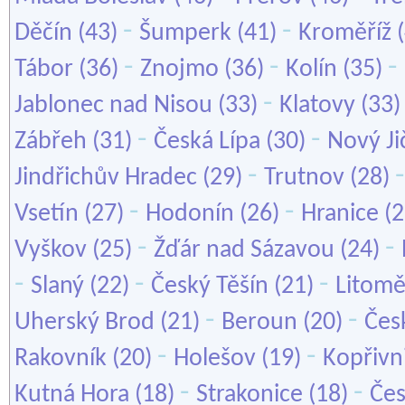
-
-
Děčín
(43)
Šumperk
(41)
Kroměříž
(
-
-
-
Tábor
(36)
Znojmo
(36)
Kolín
(35)
-
Jablonec nad Nisou
(33)
Klatovy
(33
-
-
Zábřeh
(31)
Česká Lípa
(30)
Nový Ji
-
Jindřichův Hradec
(29)
Trutnov
(28)
-
-
Vsetín
(27)
Hodonín
(26)
Hranice
(2
-
-
Vyškov
(25)
Žďár nad Sázavou
(24)
-
-
-
Slaný
(22)
Český Těšín
(21)
Litomě
-
-
Uherský Brod
(21)
Beroun
(20)
Čes
-
-
Rakovník
(20)
Holešov
(19)
Kopřivn
-
-
Kutná Hora
(18)
Strakonice
(18)
Čes