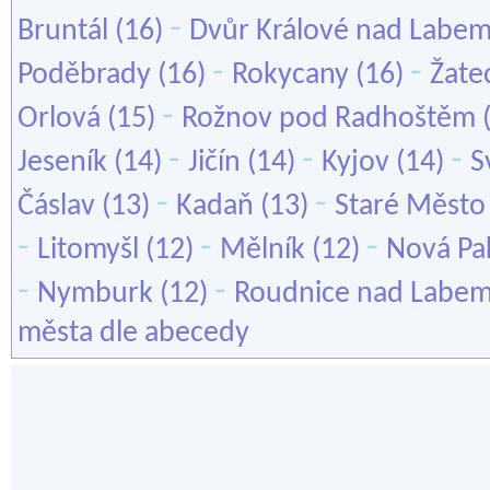
-
Bruntál
(16)
Dvůr Králové nad Labe
-
-
Poděbrady
(16)
Rokycany
(16)
Žate
-
Orlová
(15)
Rožnov pod Radhoštěm
-
-
-
Jeseník
(14)
Jičín
(14)
Kyjov
(14)
S
-
-
Čáslav
(13)
Kadaň
(13)
Staré Město
-
-
-
Litomyšl
(12)
Mělník
(12)
Nová Pa
-
-
Nymburk
(12)
Roudnice nad Labe
města dle abecedy