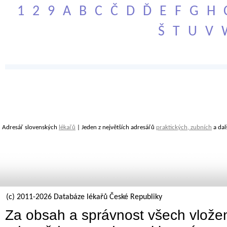
1
2
9
A
B
C
Č
D
Ď
E
F
G
H
Š
T
U
V
Adresář slovenských
lékařů
| Jeden z největších adresářů
praktických, zubních
a dal
(c) 2011-2026 Databáze lékařů České Republiky
Za obsah a správnost všech vložen