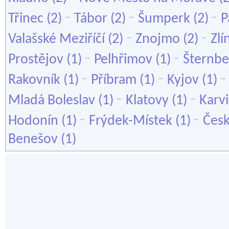
-
-
-
Třinec
(2)
Tábor
(2)
Šumperk
(2)
P
-
-
Valašské Meziříčí
(2)
Znojmo
(2)
Zlí
-
-
Prostějov
(1)
Pelhřimov
(1)
Šternbe
-
-
Rakovník
(1)
Příbram
(1)
Kyjov
(1)
-
-
Mladá Boleslav
(1)
Klatovy
(1)
Karv
-
-
Hodonín
(1)
Frýdek-Místek
(1)
Čes
Benešov
(1)