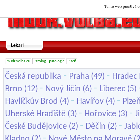
Tento web používá co
Lekari
mudr.volba.eu
Patolog - patologie
Plzeň
-
-
Česká republika
Praha
(49)
Hradec 
-
-
Brno
(12)
Nový Jičín
(6)
Liberec
(5)
-
-
Havlíčkův Brod
(4)
Havířov
(4)
Plze
-
-
Uherské Hradiště
(3)
Hořovice
(3)
J
-
-
České Budějovice
(2)
Děčín
(2)
Jabl
-
Kladno
(2)
Nové Město na Moravě
(