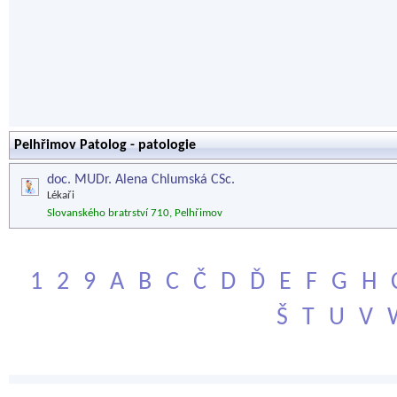
Pelhřimov Patolog - patologie
doc. MUDr. Alena Chlumská CSc.
Lékaři
Slovanského bratrství 710, Pelhřimov
1
2
9
A
B
C
Č
D
Ď
E
F
G
H
Š
T
U
V