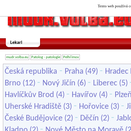
Tento web používá co
Lekari
mudr.volba.eu
Patolog - patologie
Pelhřimov
-
-
Česká republika
Praha
(49)
Hradec 
-
-
Brno
(12)
Nový Jičín
(6)
Liberec
(5)
-
-
Havlíčkův Brod
(4)
Havířov
(4)
Plze
-
-
Uherské Hradiště
(3)
Hořovice
(3)
J
-
-
České Budějovice
(2)
Děčín
(2)
Jabl
-
Kladno
(2)
Nové Město na Moravě
(