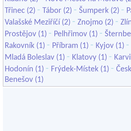
-
-
-
Třinec
(2)
Tábor
(2)
Šumperk
(2)
P
-
-
Valašské Meziříčí
(2)
Znojmo
(2)
Zlí
-
-
Prostějov
(1)
Pelhřimov
(1)
Šternbe
-
-
Rakovník
(1)
Příbram
(1)
Kyjov
(1)
-
-
Mladá Boleslav
(1)
Klatovy
(1)
Karv
-
-
Hodonín
(1)
Frýdek-Místek
(1)
Čes
Benešov
(1)