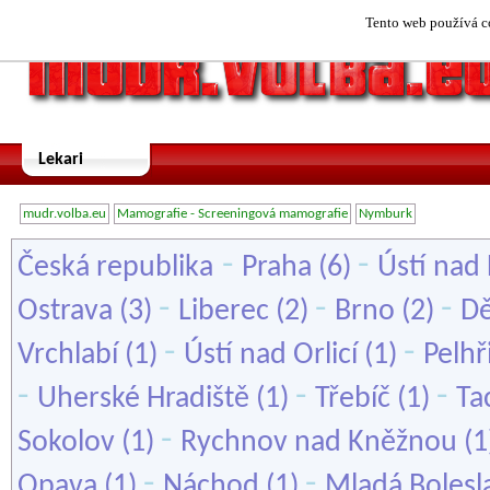
Tento web používá co
Lekari
mudr.volba.eu
Mamografie - Screeningová mamografie
Nymburk
-
-
Česká republika
Praha
(6)
Ústí nad
-
-
-
Ostrava
(3)
Liberec
(2)
Brno
(2)
Dě
-
-
Vrchlabí
(1)
Ústí nad Orlicí
(1)
Pelh
-
-
-
Uherské Hradiště
(1)
Třebíč
(1)
Ta
-
Sokolov
(1)
Rychnov nad Kněžnou
(1
-
-
Opava
(1)
Náchod
(1)
Mladá Bolesl