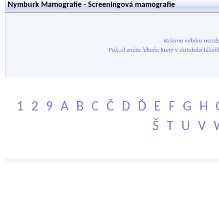
Nymburk Mamografie - Screeningová mamografie
Vašemu výběru neodp
Pokud znáte lékaře, který v databází lékař
1
2
9
A
B
C
Č
D
Ď
E
F
G
H
Š
T
U
V