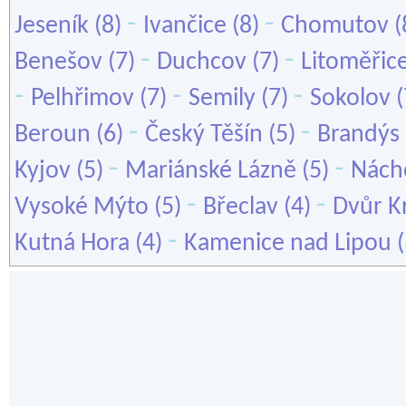
-
-
Jeseník
(8)
Ivančice
(8)
Chomutov
(
-
-
Benešov
(7)
Duchcov
(7)
Litoměřic
-
-
-
Pelhřimov
(7)
Semily
(7)
Sokolov
(
-
-
Beroun
(6)
Český Těšín
(5)
Brandýs
-
-
Kyjov
(5)
Mariánské Lázně
(5)
Nách
-
-
Vysoké Mýto
(5)
Břeclav
(4)
Dvůr K
-
Kutná Hora
(4)
Kamenice nad Lipou
(