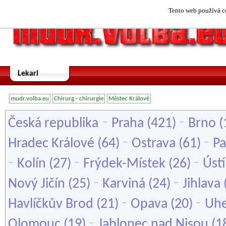
Tento web používá co
Lekari
mudr.volba.eu
Chirurg - chirurgie
Městec Králové
-
-
Česká republika
Praha
(421)
Brno
(
-
-
Hradec Králové
(64)
Ostrava
(61)
Pa
-
-
-
Kolín
(27)
Frýdek-Místek
(26)
Úst
-
-
Nový Jičín
(25)
Karviná
(24)
Jihlava
-
-
Havlíčkův Brod
(21)
Opava
(20)
Uhe
-
Olomouc
(19)
Jablonec nad Nisou
(1