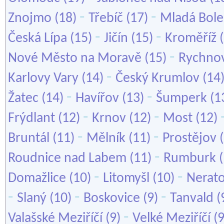
-
-
Znojmo
(18)
Třebíč
(17)
Mladá Bole
-
-
Česká Lípa
(15)
Jičín
(15)
Kroměříž
(
-
Nové Město na Moravě
(15)
Rychno
-
Karlovy Vary
(14)
Český Krumlov
(14
-
-
Žatec
(14)
Havířov
(13)
Šumperk
(1
-
-
Frýdlant
(12)
Krnov
(12)
Most
(12)
-
-
Bruntál
(11)
Mělník
(11)
Prostějov
(
-
Roudnice nad Labem
(11)
Rumburk
(
-
-
Domažlice
(10)
Litomyšl
(10)
Nerato
-
-
-
Slaný
(10)
Boskovice
(9)
Tanvald
(
-
Valašské Meziříčí
(9)
Velké Meziříčí
(