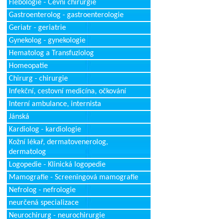
Flebologie - Cévní chirurgie
Gastroenterolog - gastroenterologie
Geriatr - geriatrie
Gynekolog - gynekologie
Hematolog a Transfuziolog
Homeopatie
Chirurg - chirurgie
Infekční, cestovní medicína, očkování
Interní ambulance, internista
Jánská
Kardiolog - kardiologie
Kožní lékař, dermatovenerolog,
dermatolog
Logopedie - Klinická logopedie
Mamografie - Screeningová mamografie
Nefrolog - nefrologie
neurčená specializace
Neurochirurg - neurochirurgie