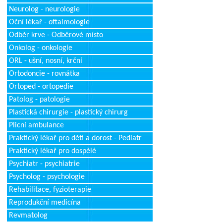
Neurolog - neurologie
Oční lékař - oftalmologie
Odběr krve - Odběrové místo
Onkolog - onkologie
ORL - ušní, nosní, krční
Ortodoncie - rovnátka
Ortoped - ortopedie
Patolog - patologie
Plastická chirurgie - plastický chirurg
Plicní ambulance
Praktický lékař pro děti a dorost - Pediatr
Praktický lékař pro dospělé
Psychiatr - psychiatrie
Psycholog - psychologie
Rehabilitace, fyzioterapie
Reprodukční medicína
Revmatolog