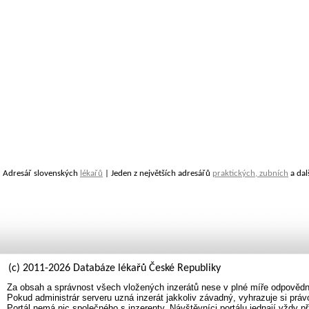
Adresář slovenských
lékařů
| Jeden z největších adresářů
praktických, zubních
a dal
(c) 2011-2026 Databáze lékařů České Republiky
Za obsah a správnost všech vložených inzerátů nese v plné míře odpovědno
Pokud administrár serveru uzná inzerát jakkoliv závadný, vyhrazuje si prá
Portál nemá nic společného s inzerenty. Návštěvníci portálu jednají vždy př