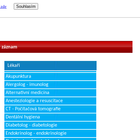
 zde
vatel
 záznam
Lékaři
Akupunktura
Alergolog - imunolog
Alternativní medicína
Anesteziologie a resuscitace
CT - Počítačová tomografie
Dentální hygiena
Diabetolog - diabetologie
Endokrinolog - endokrinologie