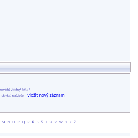
ovídá žádný lékař.
vložit nový záznam
ů chybí, můžete
M
N
O
P
Q
R
Ř
S
Š
T
U
V
W
Y
Z
Ž