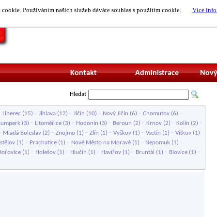
cookie. Používáním našich služeb dáváte souhlas s použitím cookie.
Více info
Nepřihlášený uži
Kontakt
Administrace
Nový
Hledat
-
-
-
-
-
-
Liberec
(15)
Jihlava
(12)
Jičín
(10)
Nový Jičín
(6)
Chomutov
(6)
-
-
-
-
-
-
Šumperk
(3)
Litoměřice
(3)
Hodonín
(3)
Beroun
(2)
Krnov
(2)
Kolín
(2)
-
-
-
-
-
-
Mladá Boleslav
(2)
Znojmo
(1)
Zlín
(1)
Vyškov
(1)
Vsetín
(1)
Vítkov
(1)
-
-
-
-
stějov
(1)
Prachatice
(1)
Nové Město na Moravě
(1)
Nepomuk
(1)
-
-
-
-
-
-
Hořovice
(1)
Holešov
(1)
Hlučín
(1)
Havířov
(1)
Bruntál
(1)
Blovice
(1)