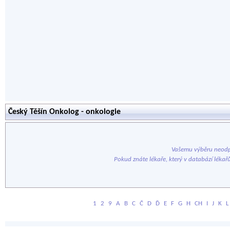
Český Těšín Onkolog - onkologie
Vašemu výběru neodp
Pokud znáte lékaře, který v databází lékař
1
2
9
A
B
C
Č
D
Ď
E
F
G
H
CH
I
J
K
L