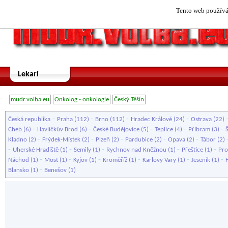
Tento web používá 
Lekari
mudr.volba.eu
Onkolog - onkologie
Český Těšín
-
-
-
-
Česká republika
Praha
(112)
Brno
(112)
Hradec Králové
(24)
Ostrava
(22)
-
-
-
-
-
Cheb
(6)
Havlíčkův Brod
(6)
České Budějovice
(5)
Teplice
(4)
Příbram
(3)
-
-
-
-
-
Kladno
(2)
Frýdek-Místek
(2)
Plzeň
(2)
Pardubice
(2)
Opava
(2)
Tábor
(2)
-
-
-
-
-
Uherské Hradiště
(1)
Semily
(1)
Rychnov nad Kněžnou
(1)
Přeštice
(1)
Pro
-
-
-
-
-
-
Náchod
(1)
Most
(1)
Kyjov
(1)
Kroměříž
(1)
Karlovy Vary
(1)
Jeseník
(1)
-
Blansko
(1)
Benešov
(1)