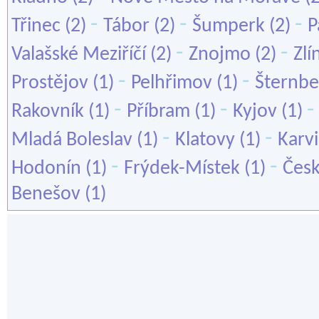
-
-
-
Třinec
(2)
Tábor
(2)
Šumperk
(2)
P
-
-
Valašské Meziříčí
(2)
Znojmo
(2)
Zlí
-
-
Prostějov
(1)
Pelhřimov
(1)
Šternbe
-
-
Rakovník
(1)
Příbram
(1)
Kyjov
(1)
-
-
Mladá Boleslav
(1)
Klatovy
(1)
Karv
-
-
Hodonín
(1)
Frýdek-Místek
(1)
Čes
Benešov
(1)