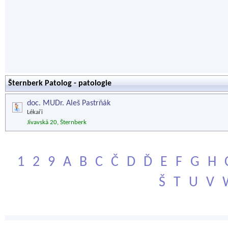
Šternberk Patolog - patologie
doc. MUDr. Aleš Pastrňák
Lékaři
Jivavská 20, Šternberk
1
2
9
A
B
C
Č
D
Ď
E
F
G
H
Š
T
U
V