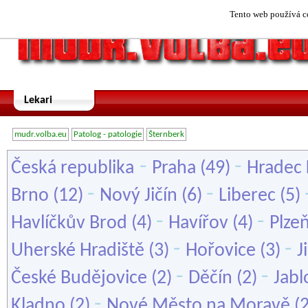
Tento web používá co
Lekari
mudr.volba.eu
Patolog - patologie
Šternberk
-
-
Česká republika
Praha
(49)
Hradec 
-
-
Brno
(12)
Nový Jičín
(6)
Liberec
(5)
-
-
Havlíčkův Brod
(4)
Havířov
(4)
Plze
-
-
Uherské Hradiště
(3)
Hořovice
(3)
J
-
-
České Budějovice
(2)
Děčín
(2)
Jabl
-
Kladno
(2)
Nové Město na Moravě
(