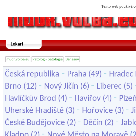
Tento web používá co
Lekari
mudr.volba.eu
Patolog - patologie
Benešov
-
-
Česká republika
Praha
(49)
Hradec 
-
-
Brno
(12)
Nový Jičín
(6)
Liberec
(5)
-
-
Havlíčkův Brod
(4)
Havířov
(4)
Plze
-
-
Uherské Hradiště
(3)
Hořovice
(3)
J
-
-
České Budějovice
(2)
Děčín
(2)
Jabl
-
Kladno
(2)
Nové Město na Moravě
(