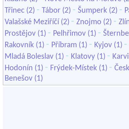
-
-
-
Třinec
(2)
Tábor
(2)
Šumperk
(2)
P
-
-
Valašské Meziříčí
(2)
Znojmo
(2)
Zlí
-
-
Prostějov
(1)
Pelhřimov
(1)
Šternbe
-
-
Rakovník
(1)
Příbram
(1)
Kyjov
(1)
-
-
Mladá Boleslav
(1)
Klatovy
(1)
Karv
-
-
Hodonín
(1)
Frýdek-Místek
(1)
Čes
Benešov
(1)