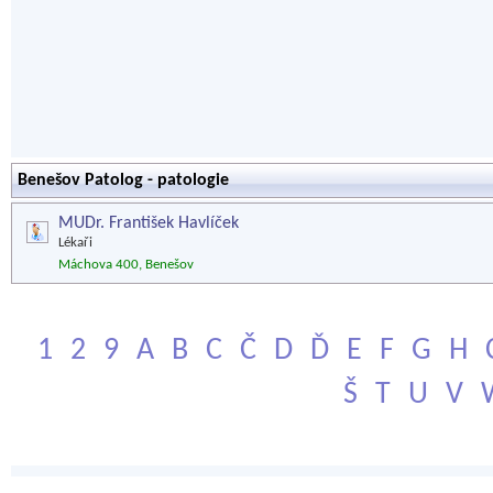
Benešov Patolog - patologie
MUDr. František Havlíček
Lékaři
Máchova 400, Benešov
1
2
9
A
B
C
Č
D
Ď
E
F
G
H
Š
T
U
V