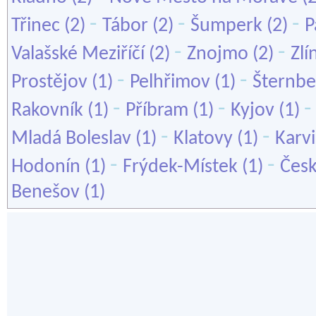
-
-
-
Třinec
(2)
Tábor
(2)
Šumperk
(2)
P
-
-
Valašské Meziříčí
(2)
Znojmo
(2)
Zlí
-
-
Prostějov
(1)
Pelhřimov
(1)
Šternbe
-
-
Rakovník
(1)
Příbram
(1)
Kyjov
(1)
-
-
Mladá Boleslav
(1)
Klatovy
(1)
Karv
-
-
Hodonín
(1)
Frýdek-Místek
(1)
Čes
Benešov
(1)