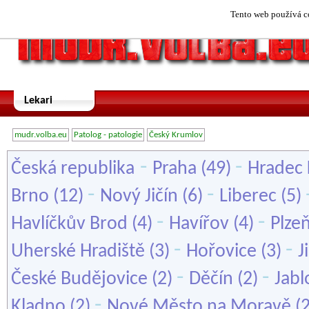
Tento web používá co
Lekari
mudr.volba.eu
Patolog - patologie
Český Krumlov
-
-
Česká republika
Praha
(49)
Hradec 
-
-
Brno
(12)
Nový Jičín
(6)
Liberec
(5)
-
-
Havlíčkův Brod
(4)
Havířov
(4)
Plze
-
-
Uherské Hradiště
(3)
Hořovice
(3)
J
-
-
České Budějovice
(2)
Děčín
(2)
Jabl
-
Kladno
(2)
Nové Město na Moravě
(