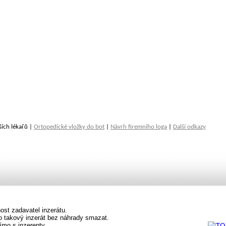
ších lékařů |
Ortopedické vložky do bot
|
Návrh firemního loga
|
Další odkazy
st zadavatel inzerátu.
vo takový inzerát bez náhrady smazat.
ímo s inzerenty.