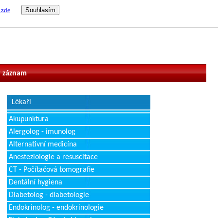
 zde
vatel
 záznam
Lékaři
Akupunktura
Alergolog - imunolog
Alternativní medicína
Anesteziologie a resuscitace
CT - Počítačová tomografie
Dentální hygiena
Diabetolog - diabetologie
Endokrinolog - endokrinologie