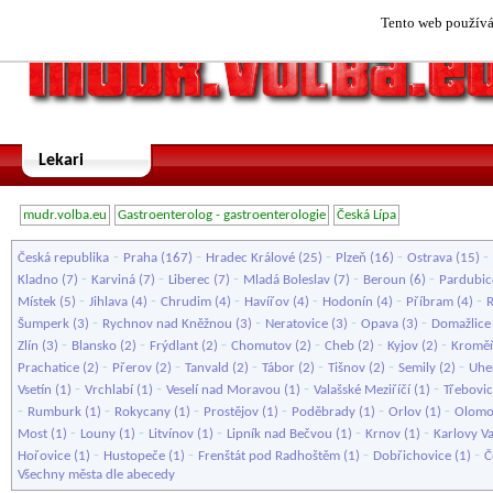
Tento web používá 
Lekari
mudr.volba.eu
Gastroenterolog - gastroenterologie
Česká Lípa
-
-
-
-
-
Česká republika
Praha
(167)
Hradec Králové
(25)
Plzeň
(16)
Ostrava
(15)
-
-
-
-
-
Kladno
(7)
Karviná
(7)
Liberec
(7)
Mladá Boleslav
(7)
Beroun
(6)
Pardubic
-
-
-
-
-
-
Místek
(5)
Jihlava
(4)
Chrudim
(4)
Havířov
(4)
Hodonín
(4)
Příbram
(4)
-
-
-
-
Šumperk
(3)
Rychnov nad Kněžnou
(3)
Neratovice
(3)
Opava
(3)
Domažlice
-
-
-
-
-
-
Zlín
(3)
Blansko
(2)
Frýdlant
(2)
Chomutov
(2)
Cheb
(2)
Kyjov
(2)
Kroměř
-
-
-
-
-
-
Prachatice
(2)
Přerov
(2)
Tanvald
(2)
Tábor
(2)
Tišnov
(2)
Semily
(2)
Uhe
-
-
-
-
Vsetín
(1)
Vrchlabí
(1)
Veselí nad Moravou
(1)
Valašské Meziříčí
(1)
Třebovi
-
-
-
-
-
-
Rumburk
(1)
Rokycany
(1)
Prostějov
(1)
Poděbrady
(1)
Orlov
(1)
Olomo
-
-
-
-
-
Most
(1)
Louny
(1)
Litvínov
(1)
Lipník nad Bečvou
(1)
Krnov
(1)
Karlovy V
-
-
-
-
Hořovice
(1)
Hustopeče
(1)
Frenštát pod Radhoštěm
(1)
Dobřichovice
(1)
Č
Všechny města dle abecedy