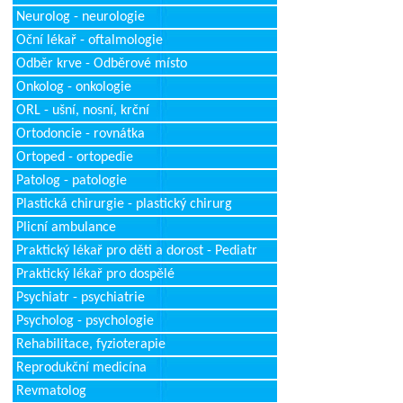
Neurolog - neurologie
Oční lékař - oftalmologie
Odběr krve - Odběrové místo
Onkolog - onkologie
ORL - ušní, nosní, krční
Ortodoncie - rovnátka
Ortoped - ortopedie
Patolog - patologie
Plastická chirurgie - plastický chirurg
Plicní ambulance
Praktický lékař pro děti a dorost - Pediatr
Praktický lékař pro dospělé
Psychiatr - psychiatrie
Psycholog - psychologie
Rehabilitace, fyzioterapie
Reprodukční medicína
Revmatolog