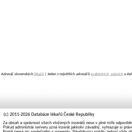
Adresář slovenských
lékařů
| Jeden z největších adresářů
praktických, zubních
a dal
(c) 2011-2026 Databáze lékařů České Republiky
Za obsah a správnost všech vložených inzerátů nese v plné míře odpovědno
Pokud administrár serveru uzná inzerát jakkoliv závadný, vyhrazuje si prá
Portál nemá nic společného s inzerenty. Návštěvníci portálu jednají vždy př