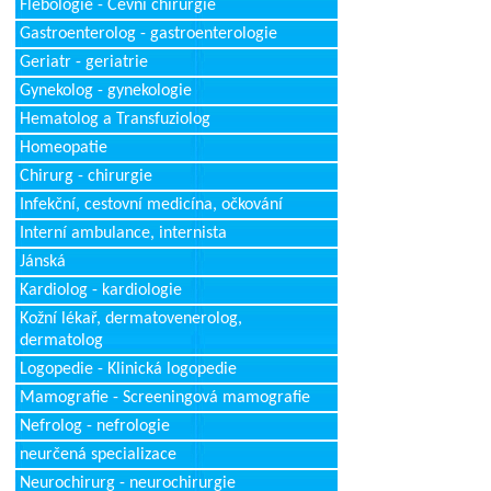
Flebologie - Cévní chirurgie
Gastroenterolog - gastroenterologie
Geriatr - geriatrie
Gynekolog - gynekologie
Hematolog a Transfuziolog
Homeopatie
Chirurg - chirurgie
Infekční, cestovní medicína, očkování
Interní ambulance, internista
Jánská
Kardiolog - kardiologie
Kožní lékař, dermatovenerolog,
dermatolog
Logopedie - Klinická logopedie
Mamografie - Screeningová mamografie
Nefrolog - nefrologie
neurčená specializace
Neurochirurg - neurochirurgie