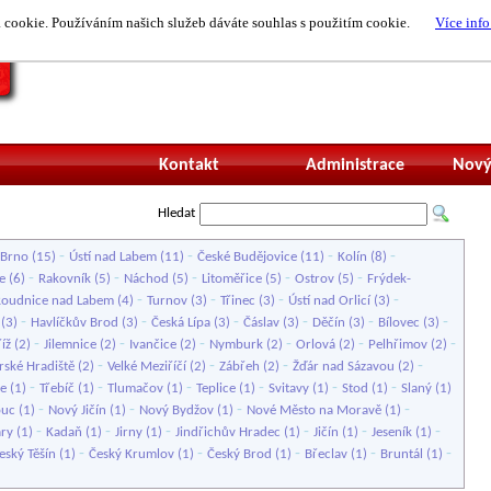
cookie. Používáním našich služeb dáváte souhlas s použitím cookie.
Více info
Nepřihlášený uži
Kontakt
Administrace
Nový
Hledat
-
-
-
-
Brno
(15)
Ústí nad Labem
(11)
České Budějovice
(11)
Kolín
(8)
-
-
-
-
-
e
(6)
Rakovník
(5)
Náchod
(5)
Litoměřice
(5)
Ostrov
(5)
Frýdek-
-
-
-
-
Roudnice nad Labem
(4)
Turnov
(3)
Třinec
(3)
Ústí nad Orlicí
(3)
-
-
-
-
-
-
(3)
Havlíčkův Brod
(3)
Česká Lípa
(3)
Čáslav
(3)
Děčín
(3)
Bílovec
(3)
-
-
-
-
-
-
íž
(2)
Jilemnice
(2)
Ivančice
(2)
Nymburk
(2)
Orlová
(2)
Pelhřimov
(2)
-
-
-
-
rské Hradiště
(2)
Velké Meziříčí
(2)
Zábřeh
(2)
Žďár nad Sázavou
(2)
-
-
-
-
-
-
ce
(1)
Třebíč
(1)
Tlumačov
(1)
Teplice
(1)
Svitavy
(1)
Stod
(1)
Slaný
(1)
-
-
-
-
uc
(1)
Nový Jičín
(1)
Nový Bydžov
(1)
Nové Město na Moravě
(1)
-
-
-
-
-
-
ary
(1)
Kadaň
(1)
Jirny
(1)
Jindřichův Hradec
(1)
Jičín
(1)
Jeseník
(1)
-
-
-
-
-
eský Těšín
(1)
Český Krumlov
(1)
Český Brod
(1)
Břeclav
(1)
Bruntál
(1)