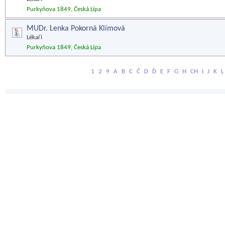
Purkyňova 1849, Česká Lípa
MUDr. Lenka Pokorná Klímová
Lékaři
Purkyňova 1849, Česká Lípa
1
2
9
A
B
C
Č
D
Ď
E
F
G
H
CH
I
J
K
L