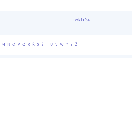
Česká Lípa
M
N
O
P
Q
R
Ř
S
Š
T
U
V
W
Y
Z
Ž