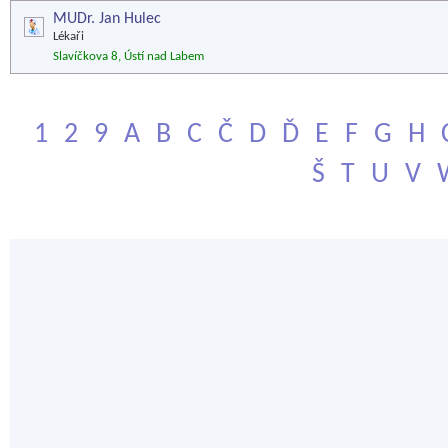
MUDr. Jan Hulec
Lékaři
Slavíčkova 8, Ústí nad Labem
1
2
9
A
B
C
Č
D
Ď
E
F
G
H
Š
T
U
V