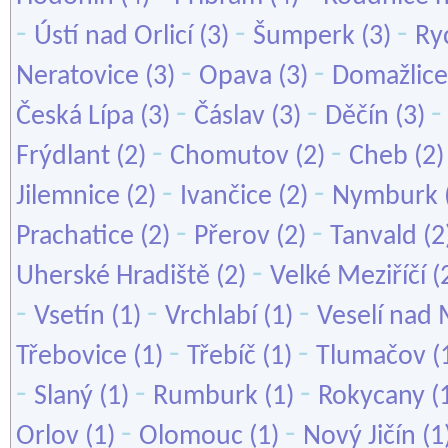
-
-
-
Ústí nad Orlicí
(3)
Šumperk
(3)
Ry
-
-
Neratovice
(3)
Opava
(3)
Domažlice
-
-
Česká Lípa
(3)
Čáslav
(3)
Děčín
(3)
-
-
Frýdlant
(2)
Chomutov
(2)
Cheb
(2
-
-
Jilemnice
(2)
Ivančice
(2)
Nymburk
-
-
Prachatice
(2)
Přerov
(2)
Tanvald
(2
-
Uherské Hradiště
(2)
Velké Meziříčí
(
-
-
-
Vsetín
(1)
Vrchlabí
(1)
Veselí nad
-
-
Třebovice
(1)
Třebíč
(1)
Tlumačov
(
-
-
-
Slaný
(1)
Rumburk
(1)
Rokycany
(
-
-
Orlov
(1)
Olomouc
(1)
Nový Jičín
(1