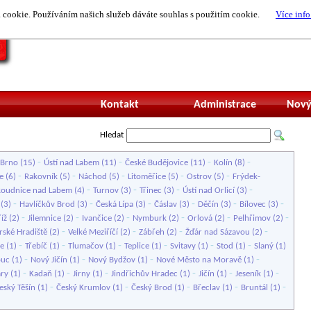
cookie. Používáním našich služeb dáváte souhlas s použitím cookie.
Více info
Nepřihlášený uži
Kontakt
Administrace
Nový
Hledat
-
-
-
-
Brno
(15)
Ústí nad Labem
(11)
České Budějovice
(11)
Kolín
(8)
-
-
-
-
-
e
(6)
Rakovník
(5)
Náchod
(5)
Litoměřice
(5)
Ostrov
(5)
Frýdek-
-
-
-
-
Roudnice nad Labem
(4)
Turnov
(3)
Třinec
(3)
Ústí nad Orlicí
(3)
-
-
-
-
-
-
(3)
Havlíčkův Brod
(3)
Česká Lípa
(3)
Čáslav
(3)
Děčín
(3)
Bílovec
(3)
-
-
-
-
-
-
íž
(2)
Jilemnice
(2)
Ivančice
(2)
Nymburk
(2)
Orlová
(2)
Pelhřimov
(2)
-
-
-
-
rské Hradiště
(2)
Velké Meziříčí
(2)
Zábřeh
(2)
Žďár nad Sázavou
(2)
-
-
-
-
-
-
ce
(1)
Třebíč
(1)
Tlumačov
(1)
Teplice
(1)
Svitavy
(1)
Stod
(1)
Slaný
(1)
-
-
-
-
uc
(1)
Nový Jičín
(1)
Nový Bydžov
(1)
Nové Město na Moravě
(1)
-
-
-
-
-
-
ary
(1)
Kadaň
(1)
Jirny
(1)
Jindřichův Hradec
(1)
Jičín
(1)
Jeseník
(1)
-
-
-
-
-
eský Těšín
(1)
Český Krumlov
(1)
Český Brod
(1)
Břeclav
(1)
Bruntál
(1)