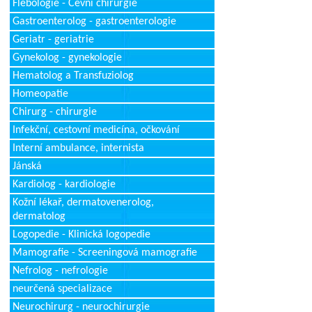
Flebologie - Cévní chirurgie
Gastroenterolog - gastroenterologie
Geriatr - geriatrie
Gynekolog - gynekologie
Hematolog a Transfuziolog
Homeopatie
Chirurg - chirurgie
Infekční, cestovní medicína, očkování
Interní ambulance, internista
Jánská
Kardiolog - kardiologie
Kožní lékař, dermatovenerolog,
dermatolog
Logopedie - Klinická logopedie
Mamografie - Screeningová mamografie
Nefrolog - nefrologie
neurčená specializace
Neurochirurg - neurochirurgie