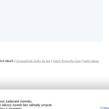
ších lékařů |
Ortopedické vložky do bot
|
Návrh firemního loga
|
Další odkazy
st zadavatel inzerátu.
vo takový inzerát bez náhrady smazat.
ímo s inzerenty.