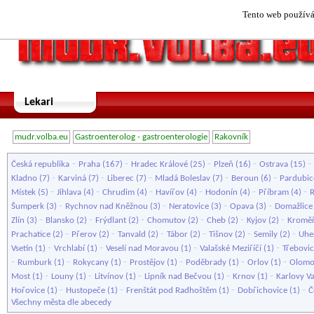
Tento web používá 
Lekari
mudr.volba.eu
Gastroenterolog - gastroenterologie
Rakovník
-
-
-
-
-
Česká republika
Praha
(167)
Hradec Králové
(25)
Plzeň
(16)
Ostrava
(15)
-
-
-
-
-
Kladno
(7)
Karviná
(7)
Liberec
(7)
Mladá Boleslav
(7)
Beroun
(6)
Pardubic
-
-
-
-
-
-
Místek
(5)
Jihlava
(4)
Chrudim
(4)
Havířov
(4)
Hodonín
(4)
Příbram
(4)
-
-
-
-
Šumperk
(3)
Rychnov nad Kněžnou
(3)
Neratovice
(3)
Opava
(3)
Domažlice
-
-
-
-
-
-
Zlín
(3)
Blansko
(2)
Frýdlant
(2)
Chomutov
(2)
Cheb
(2)
Kyjov
(2)
Kroměř
-
-
-
-
-
-
Prachatice
(2)
Přerov
(2)
Tanvald
(2)
Tábor
(2)
Tišnov
(2)
Semily
(2)
Uhe
-
-
-
-
Vsetín
(1)
Vrchlabí
(1)
Veselí nad Moravou
(1)
Valašské Meziříčí
(1)
Třebovi
-
-
-
-
-
-
Rumburk
(1)
Rokycany
(1)
Prostějov
(1)
Poděbrady
(1)
Orlov
(1)
Olomo
-
-
-
-
-
Most
(1)
Louny
(1)
Litvínov
(1)
Lipník nad Bečvou
(1)
Krnov
(1)
Karlovy V
-
-
-
-
Hořovice
(1)
Hustopeče
(1)
Frenštát pod Radhoštěm
(1)
Dobřichovice
(1)
Č
Všechny města dle abecedy