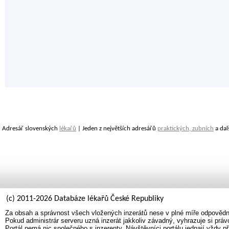
Adresář slovenských
lékařů
| Jeden z největších adresářů
praktických, zubních
a dal
(c) 2011-2026 Databáze lékařů České Republiky
Za obsah a správnost všech vložených inzerátů nese v plné míře odpovědno
Pokud administrár serveru uzná inzerát jakkoliv závadný, vyhrazuje si prá
Portál nemá nic společného s inzerenty. Návštěvníci portálu jednají vždy př