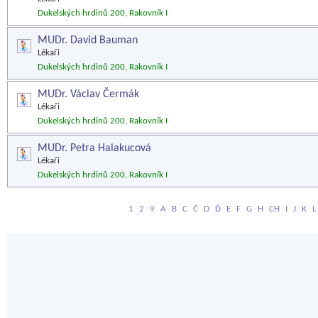
Dukelských hrdinů 200, Rakovník I
MUDr. David Bauman
Lékaři
Dukelských hrdinů 200, Rakovník I
MUDr. Václav Čermák
Lékaři
Dukelských hrdinů 200, Rakovník I
MUDr. Petra Halakucová
Lékaři
Dukelských hrdinů 200, Rakovník I
1
2
9
A
B
C
Č
D
Ď
E
F
G
H
CH
I
J
K
L