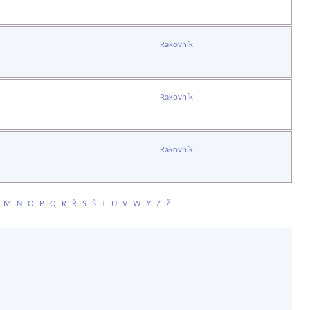
Rakovník
Rakovník
Rakovník
M
N
O
P
Q
R
Ř
S
Š
T
U
V
W
Y
Z
Ž