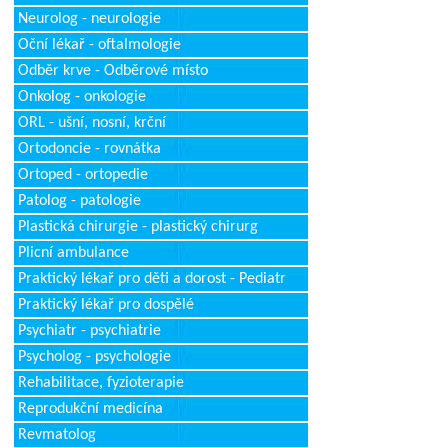
Neurolog - neurologie
Oční lékař - oftalmologie
Odběr krve - Odběrové místo
Onkolog - onkologie
ORL - ušní, nosní, krční
Ortodoncie - rovnátka
Ortoped - ortopedie
Patolog - patologie
Plastická chirurgie - plastický chirurg
Plicní ambulance
Praktický lékař pro děti a dorost - Pediatr
Praktický lékař pro dospělé
Psychiatr - psychiatrie
Psycholog - psychologie
Rehabilitace, fyzioterapie
Reprodukční medicína
Revmatolog