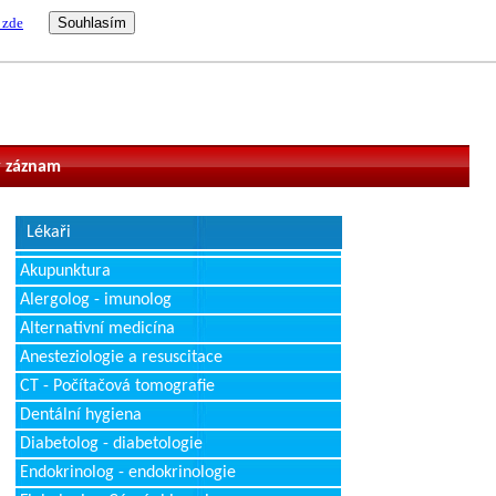
 zde
vatel
 záznam
Lékaři
Akupunktura
Alergolog - imunolog
Alternativní medicína
Anesteziologie a resuscitace
CT - Počítačová tomografie
Dentální hygiena
Diabetolog - diabetologie
Endokrinolog - endokrinologie