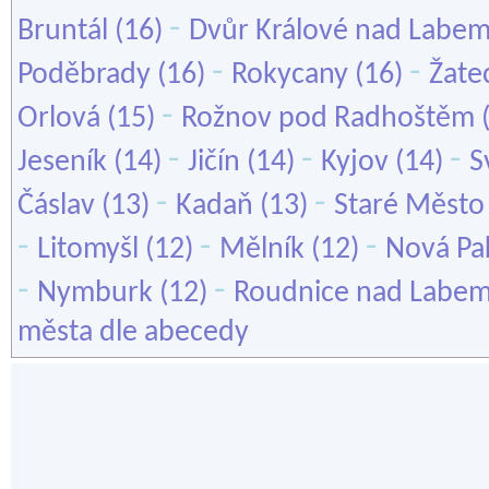
-
Bruntál
(16)
Dvůr Králové nad Labe
-
-
Poděbrady
(16)
Rokycany
(16)
Žate
-
Orlová
(15)
Rožnov pod Radhoštěm
-
-
-
Jeseník
(14)
Jičín
(14)
Kyjov
(14)
S
-
-
Čáslav
(13)
Kadaň
(13)
Staré Město
-
-
-
Litomyšl
(12)
Mělník
(12)
Nová Pa
-
-
Nymburk
(12)
Roudnice nad Labe
města dle abecedy