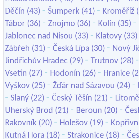
-
-
Děčín
(43)
Šumperk
(41)
Kroměříž
(
-
-
-
Tábor
(36)
Znojmo
(36)
Kolín
(35)
-
Jablonec nad Nisou
(33)
Klatovy
(33
-
-
Zábřeh
(31)
Česká Lípa
(30)
Nový Ji
-
Jindřichův Hradec
(29)
Trutnov
(28)
-
-
Vsetín
(27)
Hodonín
(26)
Hranice
(2
-
-
Vyškov
(25)
Žďár nad Sázavou
(24)
-
-
-
Slaný
(22)
Český Těšín
(21)
Litomě
-
-
Uherský Brod
(21)
Beroun
(20)
Čes
-
-
Rakovník
(20)
Holešov
(19)
Kopřivn
-
-
Kutná Hora
(18)
Strakonice
(18)
Čes