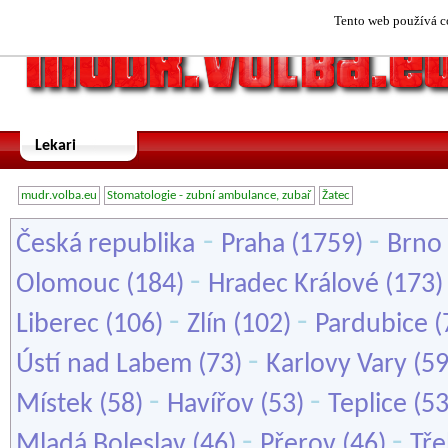
Tento web používá co
Lekari
mudr.volba.eu
Stomatologie - zubní ambulance, zubař
Žatec
-
-
Česká republika
Praha
(1759)
Brno
-
Olomouc
(184)
Hradec Králové
(173
-
-
Liberec
(106)
Zlín
(102)
Pardubice
(
-
Ústí nad Labem
(73)
Karlovy Vary
(5
-
-
Místek
(58)
Havířov
(53)
Teplice
(5
-
-
Mladá Boleslav
(46)
Přerov
(46)
Tře