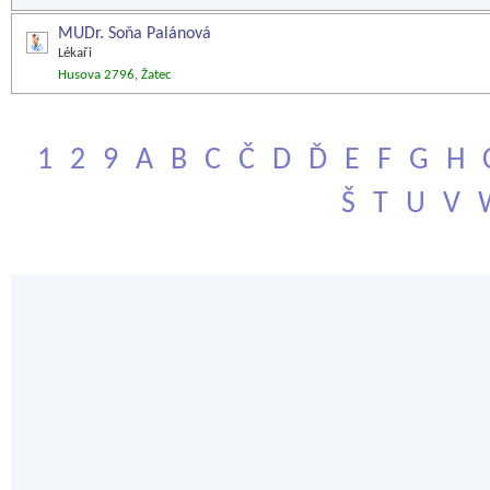
MUDr. Soňa Palánová
Lékaři
Husova 2796, Žatec
1
2
9
A
B
C
Č
D
Ď
E
F
G
H
Š
T
U
V