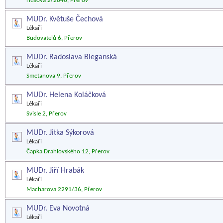
Husova 2/2846, Přerov
MUDr. Květuše Čechová
Lékaři
Budovatelů 6, Přerov
MUDr. Radoslava Bieganská
Lékaři
Smetanova 9, Přerov
MUDr. Helena Koláčková
Lékaři
Svisle 2, Přerov
MUDr. Jitka Sýkorová
Lékaři
Čapka Drahlovského 12, Přerov
MUDr. Jiří Hrabák
Lékaři
Macharova 2291/36, Přerov
MUDr. Eva Novotná
Lékaři