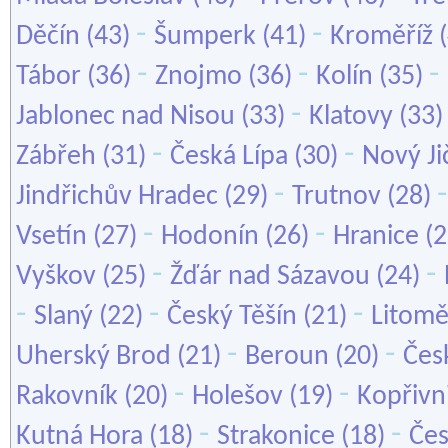
-
-
Děčín
(43)
Šumperk
(41)
Kroměříž
(
-
-
-
Tábor
(36)
Znojmo
(36)
Kolín
(35)
-
Jablonec nad Nisou
(33)
Klatovy
(33
-
-
Zábřeh
(31)
Česká Lípa
(30)
Nový Ji
-
Jindřichův Hradec
(29)
Trutnov
(28)
-
-
Vsetín
(27)
Hodonín
(26)
Hranice
(2
-
-
Vyškov
(25)
Žďár nad Sázavou
(24)
-
-
-
Slaný
(22)
Český Těšín
(21)
Litomě
-
-
Uherský Brod
(21)
Beroun
(20)
Čes
-
-
Rakovník
(20)
Holešov
(19)
Kopřivn
-
-
Kutná Hora
(18)
Strakonice
(18)
Čes