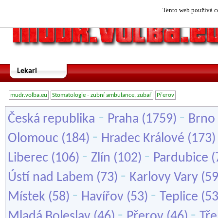
Tento web používá co
Lekari
mudr.volba.eu
Stomatologie - zubní ambulance, zubař
Přerov
-
-
Česká republika
Praha
(1759)
Brno
-
Olomouc
(184)
Hradec Králové
(173
-
-
Liberec
(106)
Zlín
(102)
Pardubice
(
-
Ústí nad Labem
(73)
Karlovy Vary
(5
-
-
Místek
(58)
Havířov
(53)
Teplice
(5
-
-
Mladá Boleslav
(46)
Přerov
(46)
Tře