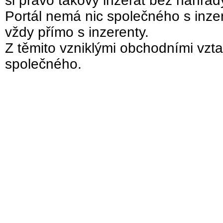
si právo takový inzerát bez náhra
Portál nemá nic společného s inzer
vždy přímo s inzerenty.
Z těmito vzniklými obchodními vzta
společného.