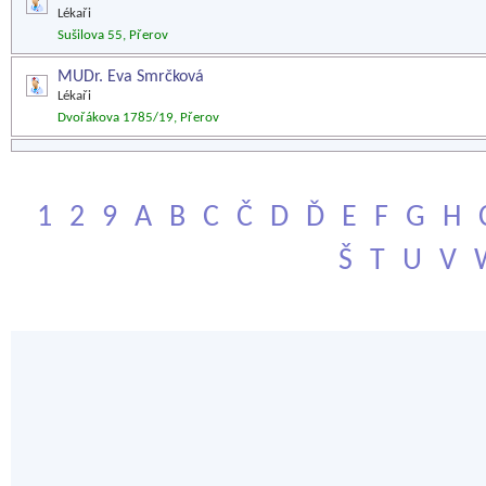
Lékaři
Sušilova 55, Přerov
MUDr. Eva Smrčková
Lékaři
Dvořákova 1785/19, Přerov
1
2
9
A
B
C
Č
D
Ď
E
F
G
H
Š
T
U
V