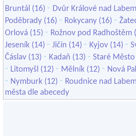
-
Bruntál
(16)
Dvůr Králové nad Labe
-
-
Poděbrady
(16)
Rokycany
(16)
Žate
-
Orlová
(15)
Rožnov pod Radhoštěm
-
-
-
Jeseník
(14)
Jičín
(14)
Kyjov
(14)
S
-
-
Čáslav
(13)
Kadaň
(13)
Staré Město
-
-
-
Litomyšl
(12)
Mělník
(12)
Nová Pa
-
-
Nymburk
(12)
Roudnice nad Labe
města dle abecedy