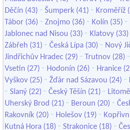
-
-
Děčín
(43)
Šumperk
(41)
Kroměříž
(
-
-
-
Tábor
(36)
Znojmo
(36)
Kolín
(35)
-
Jablonec nad Nisou
(33)
Klatovy
(33
-
-
Zábřeh
(31)
Česká Lípa
(30)
Nový Ji
-
Jindřichův Hradec
(29)
Trutnov
(28)
-
-
Vsetín
(27)
Hodonín
(26)
Hranice
(2
-
-
Vyškov
(25)
Žďár nad Sázavou
(24)
-
-
-
Slaný
(22)
Český Těšín
(21)
Litomě
-
-
Uherský Brod
(21)
Beroun
(20)
Čes
-
-
Rakovník
(20)
Holešov
(19)
Kopřivn
-
-
Kutná Hora
(18)
Strakonice
(18)
Čes