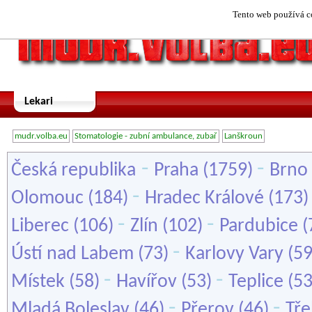
Tento web používá co
Lekari
mudr.volba.eu
Stomatologie - zubní ambulance, zubař
Lanškroun
-
-
Česká republika
Praha
(1759)
Brno
-
Olomouc
(184)
Hradec Králové
(173
-
-
Liberec
(106)
Zlín
(102)
Pardubice
(
-
Ústí nad Labem
(73)
Karlovy Vary
(5
-
-
Místek
(58)
Havířov
(53)
Teplice
(5
-
-
Mladá Boleslav
(46)
Přerov
(46)
Tře