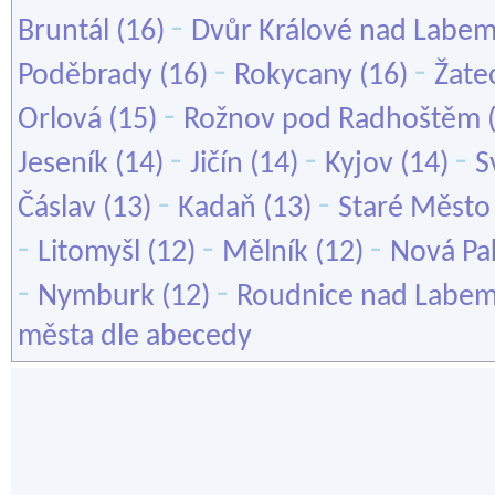
-
Bruntál
(16)
Dvůr Králové nad Labe
-
-
Poděbrady
(16)
Rokycany
(16)
Žate
-
Orlová
(15)
Rožnov pod Radhoštěm
-
-
-
Jeseník
(14)
Jičín
(14)
Kyjov
(14)
S
-
-
Čáslav
(13)
Kadaň
(13)
Staré Město
-
-
-
Litomyšl
(12)
Mělník
(12)
Nová Pa
-
-
Nymburk
(12)
Roudnice nad Labe
města dle abecedy