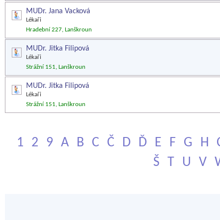
MUDr. Jana Vacková
Lékaři
Hradební 227, Lanškroun
MUDr. Jitka Filipová
Lékaři
Strážní 151, Lanškroun
MUDr. Jitka Filipová
Lékaři
Strážní 151, Lanškroun
1
2
9
A
B
C
Č
D
Ď
E
F
G
H
Š
T
U
V