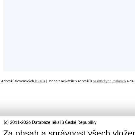
Adresář slovenských
lékařů
| Jeden z největších adresářů
praktických, zubních
a dal
(c) 2011-2026 Databáze lékařů České Republiky
Za obsah a správnost všech vložen