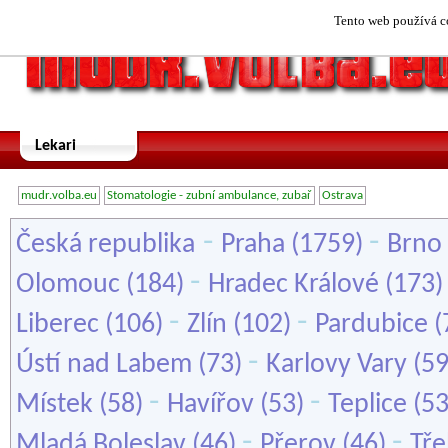
Tento web používá co
Lekari
mudr.volba.eu
Stomatologie - zubní ambulance, zubař
Ostrava
-
-
Česká republika
Praha
(1759)
Brno
-
Olomouc
(184)
Hradec Králové
(173
-
-
Liberec
(106)
Zlín
(102)
Pardubice
(
-
Ústí nad Labem
(73)
Karlovy Vary
(5
-
-
Místek
(58)
Havířov
(53)
Teplice
(5
-
-
Mladá Boleslav
(46)
Přerov
(46)
Tře