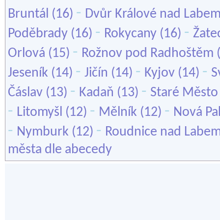
-
Bruntál
(16)
Dvůr Králové nad Labe
-
-
Poděbrady
(16)
Rokycany
(16)
Žate
-
Orlová
(15)
Rožnov pod Radhoštěm
-
-
-
Jeseník
(14)
Jičín
(14)
Kyjov
(14)
S
-
-
Čáslav
(13)
Kadaň
(13)
Staré Město
-
-
-
Litomyšl
(12)
Mělník
(12)
Nová Pa
-
-
Nymburk
(12)
Roudnice nad Labe
města dle abecedy