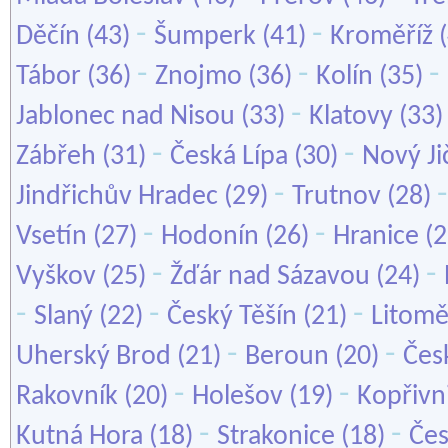
-
-
Děčín
(43)
Šumperk
(41)
Kroměříž
(
-
-
-
Tábor
(36)
Znojmo
(36)
Kolín
(35)
-
Jablonec nad Nisou
(33)
Klatovy
(33
-
-
Zábřeh
(31)
Česká Lípa
(30)
Nový Ji
-
Jindřichův Hradec
(29)
Trutnov
(28)
-
-
Vsetín
(27)
Hodonín
(26)
Hranice
(2
-
-
Vyškov
(25)
Žďár nad Sázavou
(24)
-
-
-
Slaný
(22)
Český Těšín
(21)
Litomě
-
-
Uherský Brod
(21)
Beroun
(20)
Čes
-
-
Rakovník
(20)
Holešov
(19)
Kopřivn
-
-
Kutná Hora
(18)
Strakonice
(18)
Čes