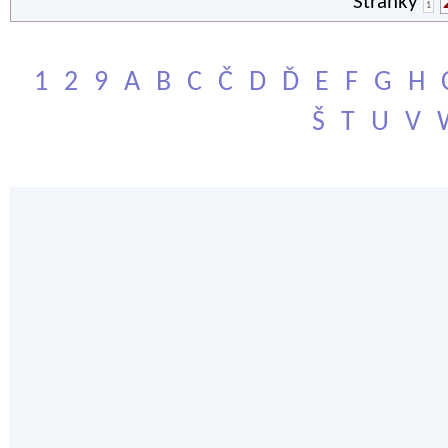
Stránky
1
1
2
9
A
B
C
Č
D
Ď
E
F
G
H
Š
T
U
V