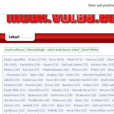
Tento web používá 
Lekari
mudr.volba.eu
Stomatologie - zubní ambulance, zubař
Staré Město
-
-
-
-
-
Česká republika
Praha
(1759)
Brno
(504)
Plzeň
(275)
Ostrava
(230)
Olo
-
-
-
-
Zlín
(102)
Pardubice
(76)
Opava
(73)
Ústí nad Labem
(73)
Karlovy Vary
(59
-
-
-
-
-
Kladno
(49)
Karviná
(47)
Mladá Boleslav
(46)
Přerov
(46)
Třebíč
(45)
Břec
-
-
-
-
-
Chomutov
(37)
Tábor
(36)
Znojmo
(36)
Kolín
(35)
Uherské Hradiště
(34)
-
-
-
-
Zábřeh
(31)
Česká Lípa
(30)
Nový Jičín
(30)
Valašské Meziříčí
(30)
Jindřichů
-
-
-
-
-
Hodonín
(26)
Hranice
(26)
Krnov
(26)
Benešov
(25)
Vyškov
(25)
Žďár nad
-
-
-
-
Český Těšín
(21)
Litoměřice
(21)
Sokolov
(21)
Uherský Brod
(21)
Beroun
(2
-
-
-
-
Kopřivnice
(19)
Boskovice
(18)
Kutná Hora
(18)
Strakonice
(18)
Česká Třeb
-
-
-
-
-
Otrokovice
(16)
Poděbrady
(16)
Rokycany
(16)
Žatec
(16)
Frýdlant
(15)
L
-
-
-
-
-
Turnov
(15)
Jeseník
(14)
Jičín
(14)
Kyjov
(14)
Svitavy
(14)
Ústí nad Orlicí
(
-
-
-
-
Lanškroun
(12)
Litomyšl
(12)
Mělník
(12)
Nová Paka
(12)
Nové Město na M