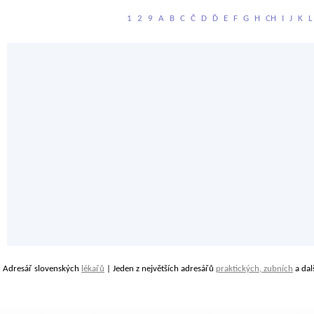
1
2
9
A
B
C
Č
D
Ď
E
F
G
H
CH
I
J
K
L
Adresář slovenských
lékařů
| Jeden z největších adresářů
praktických, zubních
a dal