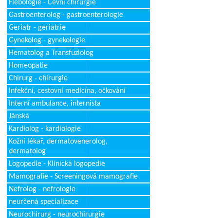
Flebologie - Cévní chirurgie
Gastroenterolog - gastroenterologie
Geriatr - geriatrie
Gynekolog - gynekologie
Hematolog a Transfuziolog
Homeopatie
Chirurg - chirurgie
Infekční, cestovní medicína, očkování
Interní ambulance, internista
Jánská
Kardiolog - kardiologie
Kožní lékař, dermatovenerolog,
dermatolog
Logopedie - Klinická logopedie
Mamografie - Screeningová mamografie
Nefrolog - nefrologie
neurčená specializace
Neurochirurg - neurochirurgie