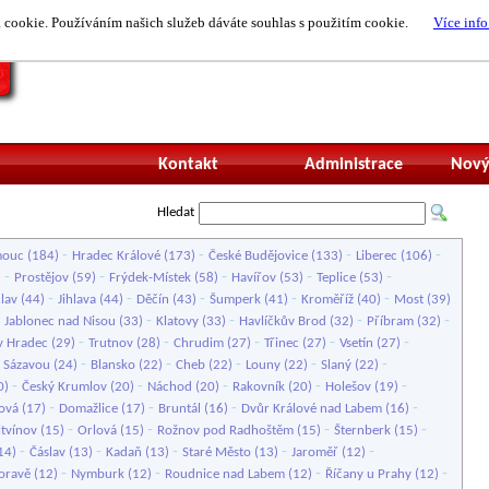
cookie. Používáním našich služeb dáváte souhlas s použitím cookie.
Více info
Nepřihlášený uži
Kontakt
Administrace
Nový
Hledat
-
-
-
-
mouc
(184)
Hradec Králové
(173)
České Budějovice
(133)
Liberec
(106)
-
-
-
-
-
)
Prostějov
(59)
Frýdek-Místek
(58)
Havířov
(53)
Teplice
(53)
-
-
-
-
-
lav
(44)
Jihlava
(44)
Děčín
(43)
Šumperk
(41)
Kroměříž
(40)
Most
(39)
-
-
-
-
-
Jablonec nad Nisou
(33)
Klatovy
(33)
Havlíčkův Brod
(32)
Příbram
(32)
-
-
-
-
-
v Hradec
(29)
Trutnov
(28)
Chrudim
(27)
Třinec
(27)
Vsetín
(27)
-
-
-
-
-
 Sázavou
(24)
Blansko
(22)
Cheb
(22)
Louny
(22)
Slaný
(22)
-
-
-
-
-
0)
Český Krumlov
(20)
Náchod
(20)
Rakovník
(20)
Holešov
(19)
-
-
-
-
ová
(17)
Domažlice
(17)
Bruntál
(16)
Dvůr Králové nad Labem
(16)
-
-
-
-
itvínov
(15)
Orlová
(15)
Rožnov pod Radhoštěm
(15)
Šternberk
(15)
-
-
-
-
-
14)
Čáslav
(13)
Kadaň
(13)
Staré Město
(13)
Jaroměř
(12)
-
-
-
-
oravě
(12)
Nymburk
(12)
Roudnice nad Labem
(12)
Říčany u Prahy
(12)