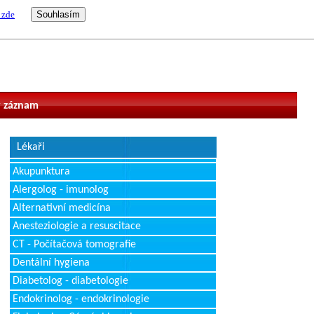
 zde
vatel
 záznam
Lékaři
Akupunktura
Alergolog - imunolog
Alternativní medicína
Anesteziologie a resuscitace
CT - Počítačová tomografie
Dentální hygiena
Diabetolog - diabetologie
Endokrinolog - endokrinologie