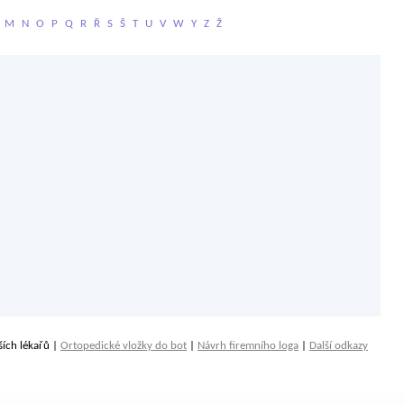
M
N
O
P
Q
R
Ř
S
Š
T
U
V
W
Y
Z
Ž
ších lékařů |
Ortopedické vložky do bot
|
Návrh firemního loga
|
Další odkazy