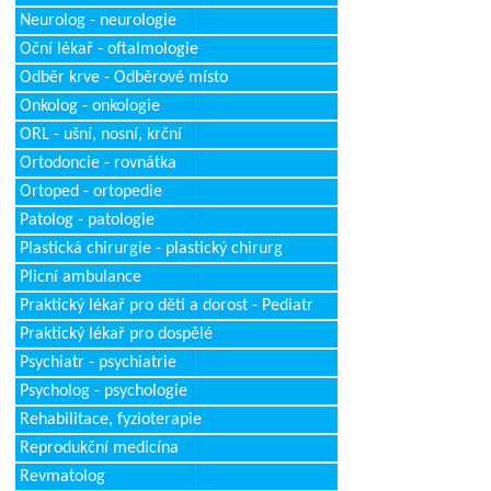
Neurolog - neurologie
Oční lékař - oftalmologie
Odběr krve - Odběrové místo
Onkolog - onkologie
ORL - ušní, nosní, krční
Ortodoncie - rovnátka
Ortoped - ortopedie
Patolog - patologie
Plastická chirurgie - plastický chirurg
Plicní ambulance
Praktický lékař pro děti a dorost - Pediatr
Praktický lékař pro dospělé
Psychiatr - psychiatrie
Psycholog - psychologie
Rehabilitace, fyzioterapie
Reprodukční medicína
Revmatolog