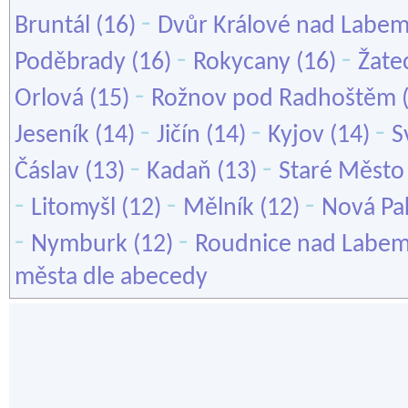
-
Bruntál
(16)
Dvůr Králové nad Labe
-
-
Poděbrady
(16)
Rokycany
(16)
Žate
-
Orlová
(15)
Rožnov pod Radhoštěm
-
-
-
Jeseník
(14)
Jičín
(14)
Kyjov
(14)
S
-
-
Čáslav
(13)
Kadaň
(13)
Staré Město
-
-
-
Litomyšl
(12)
Mělník
(12)
Nová Pa
-
-
Nymburk
(12)
Roudnice nad Labe
města dle abecedy