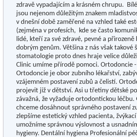
zdravě vypadajícím a krásném chrupu. Bíl
jsou nejenom důležitým znakem mladistvosti
v dnešní době zaměřené na vzhled také est
(zejména v profesích, kde se často komuniku
lidé, kteří za své zdravé, pevné a přirozen
dobrým genům. Většina z nás však takové š
stomatologie proto dnes hraje velice důležit
Clinic umíme přírodě pomoci. Ortodoncie -
Ortodoncie je obor zubního lékařství, zabý
vzájemném postavení zubů a čelistí. Ortod
projevit již v dětství. Asi u třetiny dětské 
závažná, že vyžaduje ortodontickou léčbu.
chceme dosáhnout správného postavení zub
zlepšíme estetický vzhled pacienta, žvýkací
umožníme správnou výslovnost a usnadním
hygieny. Dentální hygiena Profesionální pé