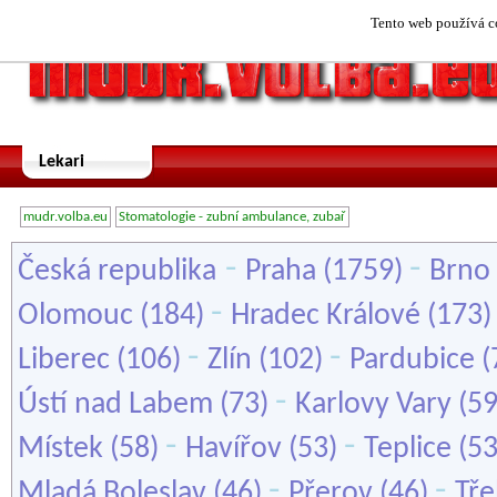
Tento web používá co
Lekari
mudr.volba.eu
Stomatologie - zubní ambulance, zubař
-
-
Česká republika
Praha
(1759)
Brno
-
Olomouc
(184)
Hradec Králové
(173
-
-
Liberec
(106)
Zlín
(102)
Pardubice
(
-
Ústí nad Labem
(73)
Karlovy Vary
(5
-
-
Místek
(58)
Havířov
(53)
Teplice
(5
-
-
Mladá Boleslav
(46)
Přerov
(46)
Tře