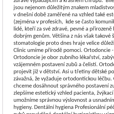
zdravě vypadajícím a krásném chrupu. Bíl
jsou nejenom důležitým znakem mladistvosti
v dnešní době zaměřené na vzhled také est
(zejména v profesích, kde se často komuniku
lidé, kteří za své zdravé, pevné a přirozen
dobrým genům. Většina z nás však takové š
stomatologie proto dnes hraje velice důležit
Clinic umíme přírodě pomoci. Ortodoncie -
Ortodoncie je obor zubního lékařství, zabý
vzájemném postavení zubů a čelistí. Ortod
projevit již v dětství. Asi u třetiny dětské 
závažná, že vyžaduje ortodontickou léčbu.
chceme dosáhnout správného postavení zub
zlepšíme estetický vzhled pacienta, žvýkací
umožníme správnou výslovnost a usnadním
hygieny. Dentální hygiena Profesionální pé