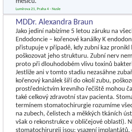
měsíců.
Lumírova 21, Praha 4 - Nusle
MDDr. Alexandra Braun
Jako jediní nabízíme 5 letou záruku na vše
Endodoncie – kořenové kanálky K endodon
přistupuje v případě, kdy zubní kaz pronikl
poškozovat jeho strukturu. Zubní nerv ne
proto při dlouhodobém vlivu toxinů bakter
Jestliže ani v tomto stadiu nezasáhne zubař
kořenový kanálek šíří do okolí zubu, poškoz
prostřednictvím krevního řečiště mohou ča
také celkový zdravotní stav pacienta. Stom
termínem stomatochirurgie rozumíme všec
na zubech, čelistech a měkkých tkáních úst
však o rekonstrukce v obličejové oblasti). 
stomatochirurgii jsou: vsazení implantátů,