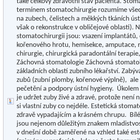
také celkový zdravotní stav pacienta. Stom
termínem stomatochirurgie rozumíme všec
na zubech, čelistech a měkkých tkáních úst
však o rekonstrukce v obličejové oblasti). 
stomatochirurgii jsou: vsazení implantátů,
kořenového hrotu, hemisekce, amputace, r
chirurgie, chirurgická paradontální terapie,
Záchovná stomatologie Záchovná stomatolo
základních oblastí zubního lékařství. Zabý
zubů (zubní plomby, kořenové výplně), ale
pečetění a podpory ústní hygieny. Úkolem
je udržet zuby živé a zdravé, protože není 
si vlastní zuby co nejdéle. Estetická stoma
zdravě vypadajícím a krásném chrupu. Bíl
jsou nejenom důležitým znakem mladistvosti
v dnešní době zaměřené na vzhled také est