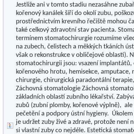
Jestliže ani v tomto stadiu nezasáhne zubař
kořenový kanálek šíří do okolí zubu, poškoz
prostřednictvím krevního řečiště mohou ča
také celkový zdravotní stav pacienta. Stom
termínem stomatochirurgie rozumíme všec
na zubech, čelistech a měkkých tkáních úst
však o rekonstrukce v obličejové oblasti). 
stomatochirurgii jsou: vsazení implantátů,
kořenového hrotu, hemisekce, amputace, r
chirurgie, chirurgická paradontální terapie,
Záchovná stomatologie Záchovná stomatolo
základních oblastí zubního lékařství. Zabý
zubů (zubní plomby, kořenové výplně), ale
pečetění a podpory ústní hygieny. Úkolem
je udržet zuby živé a zdravé, protože není 
si vlastní zuby co nejdéle. Estetická stoma