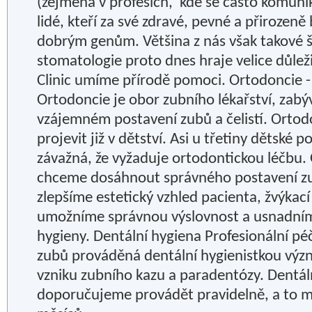
(zejména v profesích, kde se často komuniku
lidé, kteří za své zdravé, pevné a přirozen
dobrým genům. Většina z nás však takové š
stomatologie proto dnes hraje velice důležit
Clinic umíme přírodě pomoci. Ortodoncie -
Ortodoncie je obor zubního lékařství, zabý
vzájemném postavení zubů a čelistí. Ortod
projevit již v dětství. Asi u třetiny dětské 
závažná, že vyžaduje ortodontickou léčbu.
chceme dosáhnout správného postavení zub
zlepšíme estetický vzhled pacienta, žvýkací
umožníme správnou výslovnost a usnadním
hygieny. Dentální hygiena Profesionální pé
zubů prováděná dentální hygienistkou význ
vzniku zubního kazu a paradentózy. Dentál
doporučujeme provádět pravidelně, a to m