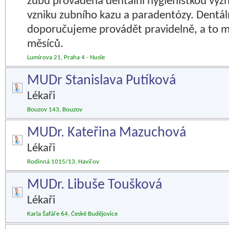
zubů prováděná dentální hygienistkou význ
vzniku zubního kazu a paradentózy. Dentál
doporučujeme provádět pravidelně, a to m
měsíců.
Lumírova 21, Praha 4 - Nusle
MUDr Stanislava Putíková
Lékaři
Bouzov 143, Bouzov
MUDr. Kateřina Mazuchová
Lékaři
Rodinná 1015/13, Havířov
MUDr. Libuše Toušková
Lékaři
Karla Šafáře 64, České Budějovice