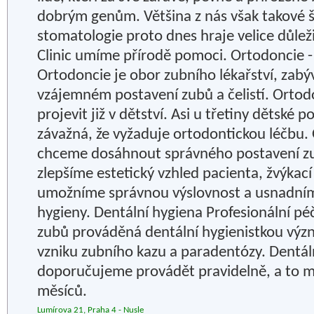
dobrým genům. Většina z nás však takové š
stomatologie proto dnes hraje velice důležit
Clinic umíme přírodě pomoci. Ortodoncie -
Ortodoncie je obor zubního lékařství, zabý
vzájemném postavení zubů a čelistí. Ortod
projevit již v dětství. Asi u třetiny dětské 
závažná, že vyžaduje ortodontickou léčbu.
chceme dosáhnout správného postavení zub
zlepšíme estetický vzhled pacienta, žvýkací
umožníme správnou výslovnost a usnadním
hygieny. Dentální hygiena Profesionální pé
zubů prováděná dentální hygienistkou význ
vzniku zubního kazu a paradentózy. Dentál
doporučujeme provádět pravidelně, a to m
měsíců.
Lumírova 21, Praha 4 - Nusle