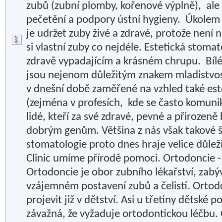
zubů (zubní plomby, kořenové výplně), ale
pečetění a podpory ústní hygieny. Úkolem
je udržet zuby živé a zdravé, protože není 
si vlastní zuby co nejdéle. Estetická stoma
zdravě vypadajícím a krásném chrupu. Bíl
jsou nejenom důležitým znakem mladistvosti
v dnešní době zaměřené na vzhled také est
(zejména v profesích, kde se často komuniku
lidé, kteří za své zdravé, pevné a přirozen
dobrým genům. Většina z nás však takové š
stomatologie proto dnes hraje velice důležit
Clinic umíme přírodě pomoci. Ortodoncie -
Ortodoncie je obor zubního lékařství, zabý
vzájemném postavení zubů a čelistí. Ortod
projevit již v dětství. Asi u třetiny dětské 
závažná, že vyžaduje ortodontickou léčbu.