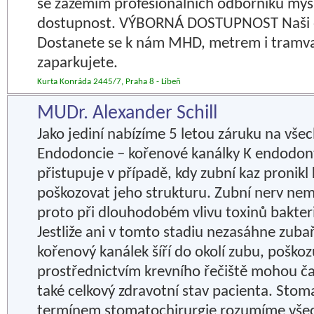
se zázemím profesionálních odborníků my
dostupnost. VÝBORNÁ DOSTUPNOST Naši o
Dostanete se k nám MHD, metrem i tramvaj
zaparkujete.
Kurta Konráda 2445/7, Praha 8 - Libeň
MUDr. Alexander Schill
Jako jediní nabízíme 5 letou záruku na vše
Endodoncie – kořenové kanálky K endodon
přistupuje v případě, kdy zubní kaz pronikl
poškozovat jeho strukturu. Zubní nerv ne
proto při dlouhodobém vlivu toxinů bakter
Jestliže ani v tomto stadiu nezasáhne zubař
kořenový kanálek šíří do okolí zubu, poškoz
prostřednictvím krevního řečiště mohou ča
také celkový zdravotní stav pacienta. Stom
termínem stomatochirurgie rozumíme všec