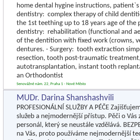
home dental hygine instructions, patient`s
dentistry: complex therapy of child denti
the 1st teething up to 18 years age of the p
dentistry: rehabilitation (functional and a
of the dentition with fixed work (crowns, v
dentures. - Surgery: tooth extraction simp
resection, tooth post-traumatic treatment
autotransplantation, instant tooth replanta
an Orthodontist
Senovážné nám. 22, Praha 1 - Nové Město
MUDr. Darina Shanshashvili
PROFESIONÁLNÍ SLUŽBY A PÉČE Zajišťujem
služeb a nejmodernější přístup. Pěči o Vás
personál, který se neustále vzdělává. BE
na Vás, proto používáme nejmodernější te