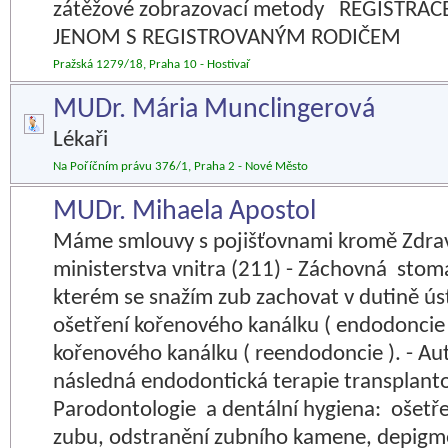
zátěžové zobrazovací metody REGISTRAC
JENOM S REGISTROVANÝM RODIČEM
Pražská 1279/18, Praha 10 - Hostivař
MUDr. Mária Munclingerová
Lékaři
Na Poříčním právu 376/1, Praha 2 - Nové Město
MUDr. Mihaela Apostol
Máme smlouvy s pojišťovnami kromě Zdrav
ministerstva vnitra (211) - Záchovná stoma
kterém se snažím zub zachovat v dutině úst
ošetření kořenového kanálku ( endodoncie 
kořenového kanálku ( reendodoncie ). - A
následná endodontická terapie transplant
Parodontologie a dentální hygiena: ošetř
zubu, odstranění zubního kamene, depigm