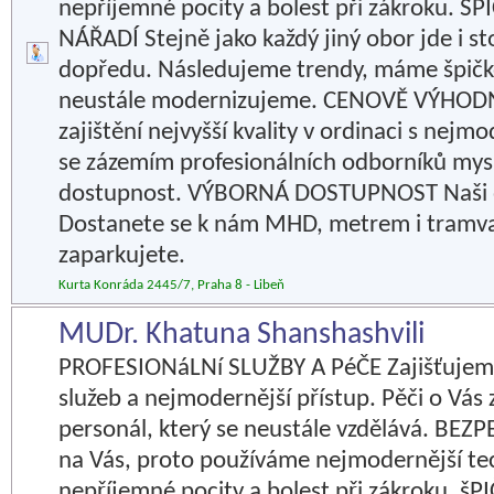
nepříjemné pocity a bolest při zákroku. 
NÁŘADÍ Stejně jako každý jiný obor jde i s
dopředu. Následujeme trendy, máme špičko
neustále modernizujeme. CENOVĚ VÝHODNÉ
zajištění nejvyšší kvality v ordinaci s nej
se zázemím profesionálních odborníků my
dostupnost. VÝBORNÁ DOSTUPNOST Naši o
Dostanete se k nám MHD, metrem i tramvaj
zaparkujete.
Kurta Konráda 2445/7, Praha 8 - Libeň
MUDr. Khatuna Shanshashvili
PROFESIONáLNí SLUŽBY A PéČE Zajišťujem
služeb a nejmodernější přístup. Pěči o Vás
personál, který se neustále vzdělává. BE
na Vás, proto používáme nejmodernější te
nepříjemné pocity a bolest při zákroku. š