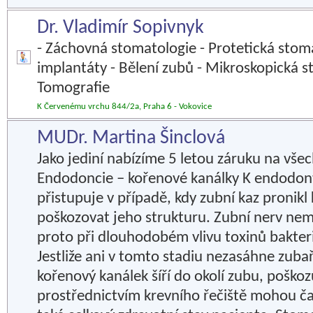
Dr. Vladimír Sopivnyk
- Záchovná stomatologie - Protetická stoma
implantáty - Bělení zubů - Mikroskopická s
Tomografie
K Červenému vrchu 844/2a, Praha 6 - Vokovice
MUDr. Martina Šinclová
Jako jediní nabízíme 5 letou záruku na vše
Endodoncie – kořenové kanálky K endodon
přistupuje v případě, kdy zubní kaz pronikl
poškozovat jeho strukturu. Zubní nerv ne
proto při dlouhodobém vlivu toxinů bakter
Jestliže ani v tomto stadiu nezasáhne zubař
kořenový kanálek šíří do okolí zubu, poškoz
prostřednictvím krevního řečiště mohou ča