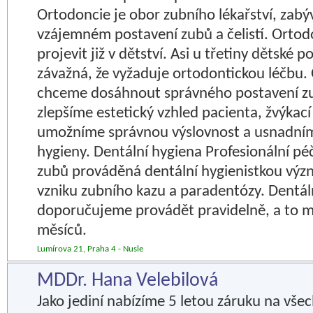
Ortodoncie je obor zubního lékařství, zabý
vzájemném postavení zubů a čelistí. Ortod
projevit již v dětství. Asi u třetiny dětské 
závažná, že vyžaduje ortodontickou léčbu.
chceme dosáhnout správného postavení zub
zlepšíme estetický vzhled pacienta, žvýkací
umožníme správnou výslovnost a usnadním
hygieny. Dentální hygiena Profesionální pé
zubů prováděná dentální hygienistkou význ
vzniku zubního kazu a paradentózy. Dentál
doporučujeme provádět pravidelně, a to m
měsíců.
Lumírova 21, Praha 4 - Nusle
MDDr. Hana Velebilová
Jako jediní nabízíme 5 letou záruku na vše