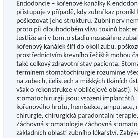
Endodoncie – kořenové kanálky K endodon
přistupuje v případě, kdy zubní kaz pronikl
poškozovat jeho strukturu. Zubní nerv ne
proto při dlouhodobém vlivu toxinů bakter
Jestliže ani v tomto stadiu nezasáhne zubař
kořenový kanálek šíří do okolí zubu, poškoz
prostřednictvím krevního řečiště mohou ča
také celkový zdravotní stav pacienta. Stom
termínem stomatochirurgie rozumíme všec
na zubech, čelistech a měkkých tkáních úst
však o rekonstrukce v obličejové oblasti). 
stomatochirurgii jsou: vsazení implantátů,
kořenového hrotu, hemisekce, amputace, r
chirurgie, chirurgická paradontální terapie,
Záchovná stomatologie Záchovná stomatolo
základních oblastí zubního lékařství. Zabý