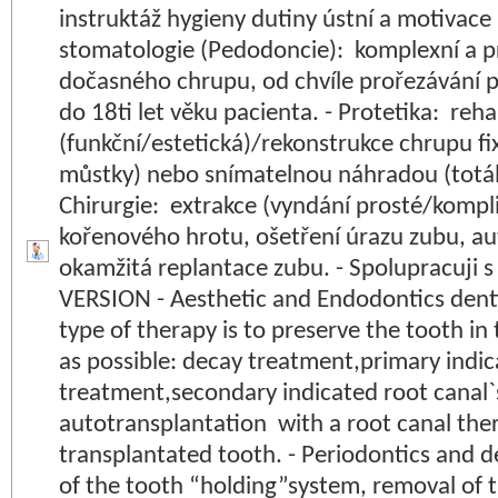
instruktáž hygieny dutiny ústní a motivace 
stomatologie (Pedodoncie): komplexní a p
dočasného chrupu, od chvíle prořezávání 
do 18ti let věku pacienta. - Protetika: reha
(funkční/estetická)/rekonstrukce chrupu fix
můstky) nebo snímatelnou náhradou (totál
Chirurgie: extrakce (vyndání prosté/kompl
kořenového hrotu, ošetření úrazu zubu, a
okamžitá replantace zubu. - Spolupracuji 
VERSION - Aesthetic and Endodontics dentis
type of therapy is to preserve the tooth in 
as possible: decay treatment,primary indic
treatment,secondary indicated root canal`
autotransplantation with a root canal the
transplantated tooth. - Periodontics and 
of the tooth “holding”system, removal of 