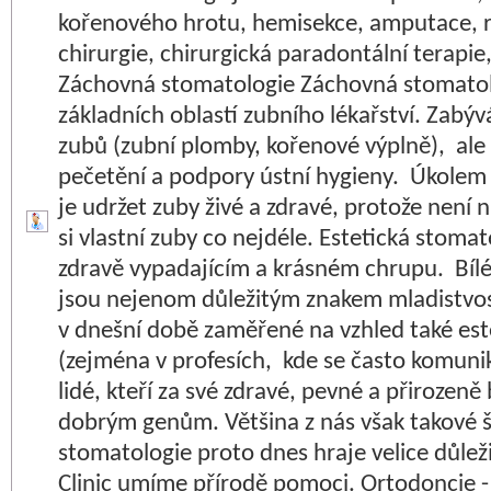
kořenového hrotu, hemisekce, amputace, r
chirurgie, chirurgická paradontální terapie,
Záchovná stomatologie Záchovná stomatolo
základních oblastí zubního lékařství. Zabý
zubů (zubní plomby, kořenové výplně), ale
pečetění a podpory ústní hygieny. Úkolem
je udržet zuby živé a zdravé, protože není 
si vlastní zuby co nejdéle. Estetická stoma
zdravě vypadajícím a krásném chrupu. Bíl
jsou nejenom důležitým znakem mladistvosti
v dnešní době zaměřené na vzhled také est
(zejména v profesích, kde se často komuniku
lidé, kteří za své zdravé, pevné a přirozen
dobrým genům. Většina z nás však takové š
stomatologie proto dnes hraje velice důležit
Clinic umíme přírodě pomoci. Ortodoncie -