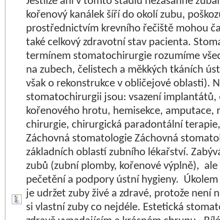
Jestliže ani v tomto stadiu nezasáhne zubař
kořenový kanálek šíří do okolí zubu, poškoz
prostřednictvím krevního řečiště mohou ča
také celkový zdravotní stav pacienta. Stom
termínem stomatochirurgie rozumíme všec
na zubech, čelistech a měkkých tkáních úst
však o rekonstrukce v obličejové oblasti). 
stomatochirurgii jsou: vsazení implantátů,
kořenového hrotu, hemisekce, amputace, r
chirurgie, chirurgická paradontální terapie,
Záchovná stomatologie Záchovná stomatolo
základních oblastí zubního lékařství. Zabý
zubů (zubní plomby, kořenové výplně), ale
pečetění a podpory ústní hygieny. Úkolem
je udržet zuby živé a zdravé, protože není 
si vlastní zuby co nejdéle. Estetická stoma