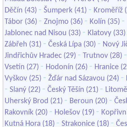
-
-
Děčín
(43)
Šumperk
(41)
Kroměříž
(
-
-
-
Tábor
(36)
Znojmo
(36)
Kolín
(35)
-
Jablonec nad Nisou
(33)
Klatovy
(33
-
-
Zábřeh
(31)
Česká Lípa
(30)
Nový Ji
-
Jindřichův Hradec
(29)
Trutnov
(28)
-
-
Vsetín
(27)
Hodonín
(26)
Hranice
(2
-
-
Vyškov
(25)
Žďár nad Sázavou
(24)
-
-
-
Slaný
(22)
Český Těšín
(21)
Litomě
-
-
Uherský Brod
(21)
Beroun
(20)
Čes
-
-
Rakovník
(20)
Holešov
(19)
Kopřivn
-
-
Kutná Hora
(18)
Strakonice
(18)
Čes