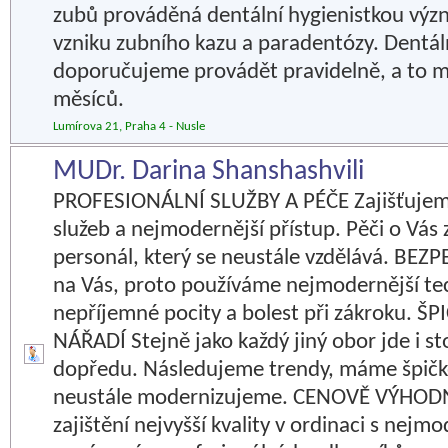
zubů prováděná dentální hygienistkou význ
vzniku zubního kazu a paradentózy. Dentál
doporučujeme provádět pravidelně, a to m
měsíců.
Lumírova 21, Praha 4 - Nusle
MUDr. Darina Shanshashvili
PROFESIONÁLNÍ SLUŽBY A PÉČE Zajišťujem
služeb a nejmodernější přístup. Pěči o Vás
personál, který se neustále vzdělává. BE
na Vás, proto používáme nejmodernější te
nepříjemné pocity a bolest při zákroku. 
NÁŘADÍ Stejně jako každý jiný obor jde i s
dopředu. Následujeme trendy, máme špičko
neustále modernizujeme. CENOVĚ VÝHODNÉ
zajištění nejvyšší kvality v ordinaci s nej