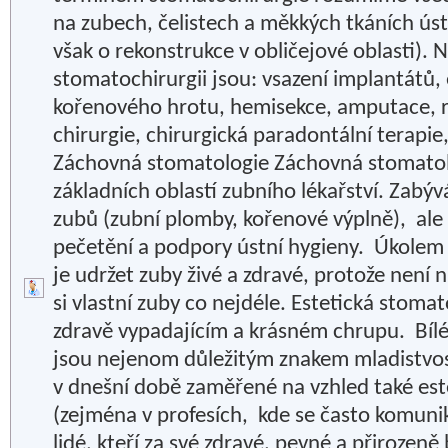
na zubech, čelistech a měkkých tkáních úst
však o rekonstrukce v obličejové oblasti). 
stomatochirurgii jsou: vsazení implantátů,
kořenového hrotu, hemisekce, amputace, r
chirurgie, chirurgická paradontální terapie,
Záchovná stomatologie Záchovná stomatolo
základních oblastí zubního lékařství. Zabý
zubů (zubní plomby, kořenové výplně), ale
pečetění a podpory ústní hygieny. Úkolem
je udržet zuby živé a zdravé, protože není 
si vlastní zuby co nejdéle. Estetická stoma
zdravě vypadajícím a krásném chrupu. Bíl
jsou nejenom důležitým znakem mladistvosti
v dnešní době zaměřené na vzhled také est
(zejména v profesích, kde se často komuniku
lidé, kteří za své zdravé, pevné a přirozen