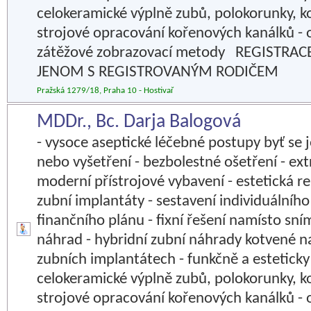
celokeramické výplně zubů, polokorunky, k
strojové opracování kořenových kanálků -
zátěžové zobrazovací metody REGISTRAC
JENOM S REGISTROVANÝM RODIČEM
Pražská 1279/18, Praha 10 - Hostivař
MDDr., Bc. Darja Balogová
- vysoce aseptické léčebné postupy byť se 
nebo vyšetření - bezbolestné ošetření - ex
moderní přístrojové vybavení - estetická r
zubní implantáty - sestavení individuálníh
finančního plánu - fixní řešení namísto sn
náhrad - hybridní zubní náhrady kotvené n
zubních implantátech - funkčně a estetick
celokeramické výplně zubů, polokorunky, k
strojové opracování kořenových kanálků -