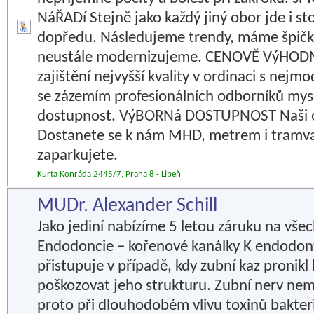
NáŘADí Stejně jako každý jiný obor jde i s
dopředu. Následujeme trendy, máme špičko
neustále modernizujeme. CENOVĚ VýHODNé
zajištění nejvyšší kvality v ordinaci s nej
se zázemím profesionálních odborníků my
dostupnost. VýBORNá DOSTUPNOST Naši or
Dostanete se k nám MHD, metrem i tramvaj
zaparkujete.
Kurta Konráda 2445/7, Praha 8 - Libeň
MUDr. Alexander Schill
Jako jediní nabízíme 5 letou záruku na vše
Endodoncie – kořenové kanálky K endodon
přistupuje v případě, kdy zubní kaz pronikl
poškozovat jeho strukturu. Zubní nerv ne
proto při dlouhodobém vlivu toxinů bakter