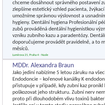
chceme dosáhnout správného postavení zub
zlepšíme estetický vzhled pacienta, žvýkací
umožníme správnou výslovnost a usnadním
hygieny. Dentální hygiena Profesionální pé
zubů prováděná dentální hygienistkou význ
vzniku zubního kazu a paradentózy. Dentál
doporučujeme provádět pravidelně, a to m
měsíců.
Lumírova 21, Praha 4 - Nusle
MDDr. Alexandra Braun
Jako jediní nabízíme 5 letou záruku na vše
Endodoncie – kořenové kanálky K endodon
přistupuje v případě, kdy zubní kaz pronikl
poškozovat jeho strukturu. Zubní nerv ne
proto při dlouhodobém vlivu toxinů bakter