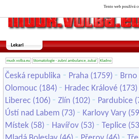
Tento web používá co
Lekari
mudr.volba.eu
Stomatologie - zubní ambulance, zubař
Kladno
-
-
Česká republika
Praha
(1759)
Brno
-
Olomouc
(184)
Hradec Králové
(173
-
-
Liberec
(106)
Zlín
(102)
Pardubice
(
-
Ústí nad Labem
(73)
Karlovy Vary
(5
-
-
Místek
(58)
Havířov
(53)
Teplice
(5
-
-
Mladá Boleslav
(46)
Přerov
(46)
Tře