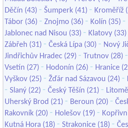
-
-
Děčín
(43)
Šumperk
(41)
Kroměříž
(
-
-
-
Tábor
(36)
Znojmo
(36)
Kolín
(35)
-
Jablonec nad Nisou
(33)
Klatovy
(33
-
-
Zábřeh
(31)
Česká Lípa
(30)
Nový Ji
-
Jindřichův Hradec
(29)
Trutnov
(28)
-
-
Vsetín
(27)
Hodonín
(26)
Hranice
(2
-
-
Vyškov
(25)
Žďár nad Sázavou
(24)
-
-
-
Slaný
(22)
Český Těšín
(21)
Litomě
-
-
Uherský Brod
(21)
Beroun
(20)
Čes
-
-
Rakovník
(20)
Holešov
(19)
Kopřivn
-
-
Kutná Hora
(18)
Strakonice
(18)
Čes