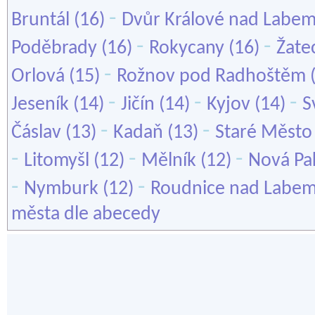
-
Bruntál
(16)
Dvůr Králové nad Labe
-
-
Poděbrady
(16)
Rokycany
(16)
Žate
-
Orlová
(15)
Rožnov pod Radhoštěm
-
-
-
Jeseník
(14)
Jičín
(14)
Kyjov
(14)
S
-
-
Čáslav
(13)
Kadaň
(13)
Staré Město
-
-
-
Litomyšl
(12)
Mělník
(12)
Nová Pa
-
-
Nymburk
(12)
Roudnice nad Labe
města dle abecedy