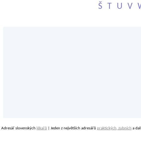
Š
T
U
V
Adresář slovenských
lékařů
| Jeden z největších adresářů
praktických, zubních
a dal