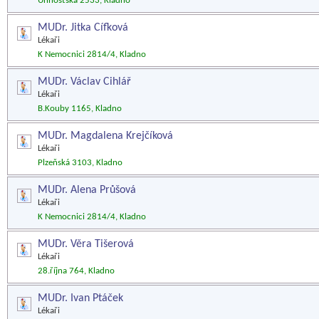
Unhošťská 2533, Kladno
MUDr. Jitka Cífková
Lékaři
K Nemocnici 2814/4, Kladno
MUDr. Václav Cihlář
Lékaři
B.Kouby 1165, Kladno
MUDr. Magdalena Krejčíková
Lékaři
Plzeňská 3103, Kladno
MUDr. Alena Průšová
Lékaři
K Nemocnici 2814/4, Kladno
MUDr. Věra Tišerová
Lékaři
28.října 764, Kladno
MUDr. Ivan Ptáček
Lékaři