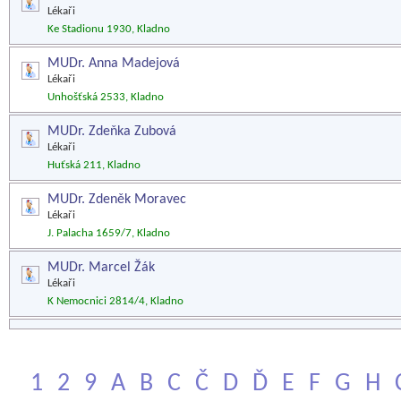
Lékaři
Ke Stadionu 1930, Kladno
MUDr. Anna Madejová
Lékaři
Unhošťská 2533, Kladno
MUDr. Zdeňka Zubová
Lékaři
Huťská 211, Kladno
MUDr. Zdeněk Moravec
Lékaři
J. Palacha 1659/7, Kladno
MUDr. Marcel Žák
Lékaři
K Nemocnici 2814/4, Kladno
1
2
9
A
B
C
Č
D
Ď
E
F
G
H