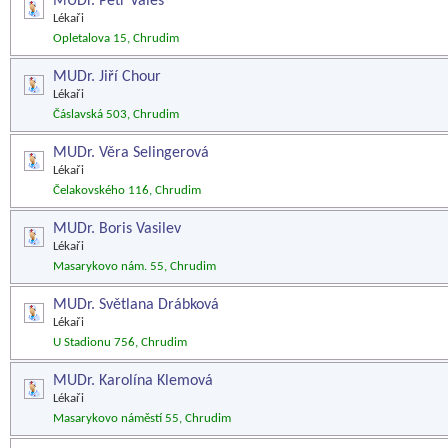
MUDr. Petr Valeš
Lékaři
Opletalova 15, Chrudim
MUDr. Jiří Chour
Lékaři
Čáslavská 503, Chrudim
MUDr. Věra Selingerová
Lékaři
Čelakovského 116, Chrudim
MUDr. Boris Vasilev
Lékaři
Masarykovo nám. 55, Chrudim
MUDr. Světlana Drábková
Lékaři
U Stadionu 756, Chrudim
MUDr. Karolína Klemová
Lékaři
Masarykovo náměstí 55, Chrudim