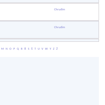
Chrudim
Chrudim
M
N
O
P
Q
R
Ř
S
Š
T
U
V
W
Y
Z
Ž