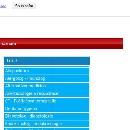
 zde
vatel
 záznam
Lékaři
Akupunktura
Alergolog - imunolog
Alternativní medicína
Anesteziologie a resuscitace
CT - Počítačová tomografie
Dentální hygiena
Diabetolog - diabetologie
Endokrinolog - endokrinologie