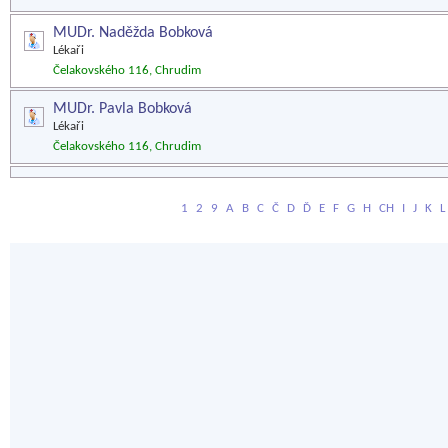
MUDr. Naděžda Bobková
Lékaři
Čelakovského 116, Chrudim
MUDr. Pavla Bobková
Lékaři
Čelakovského 116, Chrudim
1
2
9
A
B
C
Č
D
Ď
E
F
G
H
CH
I
J
K
L