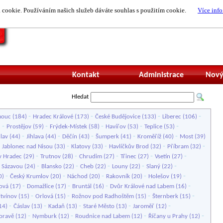
cookie. Používáním našich služeb dáváte souhlas s použitím cookie.
Více info
Nepřihlášený uži
Kontakt
Administrace
Nový
Hledat
-
-
-
-
mouc
(184)
Hradec Králové
(173)
České Budějovice
(133)
Liberec
(106)
-
-
-
-
-
)
Prostějov
(59)
Frýdek-Místek
(58)
Havířov
(53)
Teplice
(53)
-
-
-
-
-
lav
(44)
Jihlava
(44)
Děčín
(43)
Šumperk
(41)
Kroměříž
(40)
Most
(39)
-
-
-
-
-
Jablonec nad Nisou
(33)
Klatovy
(33)
Havlíčkův Brod
(32)
Příbram
(32)
-
-
-
-
-
v Hradec
(29)
Trutnov
(28)
Chrudim
(27)
Třinec
(27)
Vsetín
(27)
-
-
-
-
-
 Sázavou
(24)
Blansko
(22)
Cheb
(22)
Louny
(22)
Slaný
(22)
-
-
-
-
-
0)
Český Krumlov
(20)
Náchod
(20)
Rakovník
(20)
Holešov
(19)
-
-
-
-
ová
(17)
Domažlice
(17)
Bruntál
(16)
Dvůr Králové nad Labem
(16)
-
-
-
-
itvínov
(15)
Orlová
(15)
Rožnov pod Radhoštěm
(15)
Šternberk
(15)
-
-
-
-
-
14)
Čáslav
(13)
Kadaň
(13)
Staré Město
(13)
Jaroměř
(12)
-
-
-
-
oravě
(12)
Nymburk
(12)
Roudnice nad Labem
(12)
Říčany u Prahy
(12)