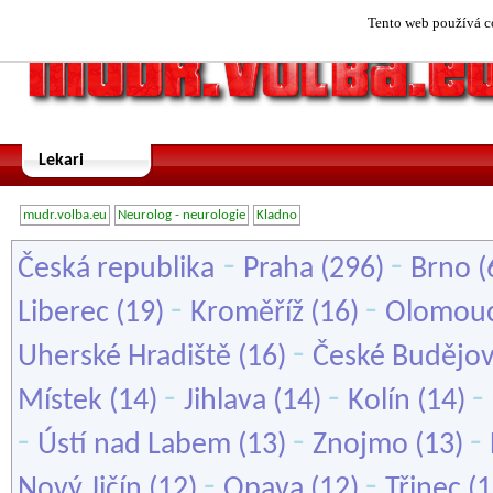
Tento web používá co
Lekari
mudr.volba.eu
Neurolog - neurologie
Kladno
-
-
Česká republika
Praha
(296)
Brno
(
-
-
Liberec
(19)
Kroměříž
(16)
Olomou
-
Uherské Hradiště
(16)
České Budějov
-
-
-
Místek
(14)
Jihlava
(14)
Kolín
(14)
-
-
-
Ústí nad Labem
(13)
Znojmo
(13)
-
-
Nový Jičín
(12)
Opava
(12)
Třinec
(1