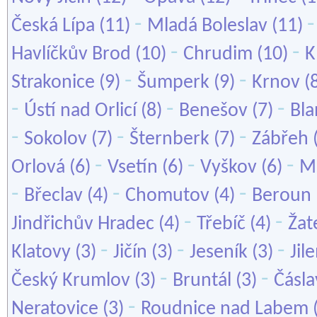
-
Česká Lípa
(11)
Mladá Boleslav
(11)
-
-
Havlíčkův Brod
(10)
Chrudim
(10)
K
-
-
Strakonice
(9)
Šumperk
(9)
Krnov
(
-
-
-
Ústí nad Orlicí
(8)
Benešov
(7)
Bla
-
-
-
Sokolov
(7)
Šternberk
(7)
Zábřeh
-
-
-
Orlová
(6)
Vsetín
(6)
Vyškov
(6)
M
-
-
-
Břeclav
(4)
Chomutov
(4)
Beroun
-
-
Jindřichův Hradec
(4)
Třebíč
(4)
Žat
-
-
-
Klatovy
(3)
Jičín
(3)
Jeseník
(3)
Jil
-
-
Český Krumlov
(3)
Bruntál
(3)
Čásla
-
Neratovice
(3)
Roudnice nad Labem