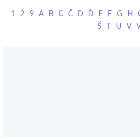
1
2
9
A
B
C
Č
D
Ď
E
F
G
H
Š
T
U
V