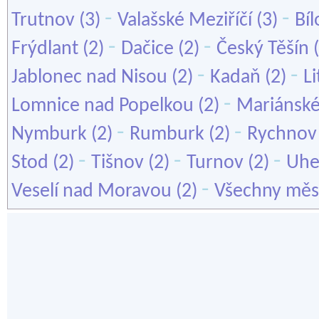
-
-
Trutnov
(3)
Valašské Meziříčí
(3)
Bí
-
-
Frýdlant
(2)
Dačice
(2)
Český Těšín
(
-
-
Jablonec nad Nisou
(2)
Kadaň
(2)
L
-
Lomnice nad Popelkou
(2)
Mariánské
-
-
Nymburk
(2)
Rumburk
(2)
Rychnov
-
-
-
Stod
(2)
Tišnov
(2)
Turnov
(2)
Uhe
-
Veselí nad Moravou
(2)
Všechny měs