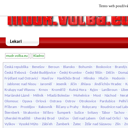
Tento web používá 
Lekari
mudr.volba.eu
Kladno
-
-
-
-
-
-
Česká republika
Benešov
Beroun
Blansko
Bohumín
Boskovice
Brandýs 
-
-
-
-
-
Česká Třebová
České Budějovice
Český Krumlov
Český Těšín
Děčín
Domaž
-
-
-
-
-
Frýdlant nad Ostravicí
Havířov
Havlíčkův Brod
Hlinsko
Hlučín
Hodonín
-
-
-
-
-
-
-
Jablonec nad Nisou
Jaroměř
Jeseník
Jičín
Jihlava
Jindřichův Hradec
K
-
-
-
-
-
-
Kralupy nad Vltavou
Krnov
Kroměříž
Kutná Hora
Kyjov
Lanškroun
Libe
-
-
-
-
-
-
Mariánské Lázně
Mělník
Mladá Boleslav
Mohelnice
Most
Náchod
Nera
-
-
-
-
-
-
-
Olomouc
Opava
Orlová
Ostrava
Ostrov
Otrokovice
Pardubice
Pelhř
-
-
-
-
-
Příbram
Prostějov
Rakovník
Říčany u Prahy
Rokycany
Roudnice nad La
-
-
-
-
-
-
-
Šternberk
Strakonice
Stříbro
Šumperk
Sušice
Svitavy
Tábor
Tachov
-
-
-
-
-
Uherské Hradiště
Uherský Brod
Uničov
Ústí nad Labem
Ústí nad Orlicí
Va
-
-
-
-
-
-
-
Vyškov
Vysoké Mýto
Zábřeh
Žamberk
Žatec
Žďár nad Sázavou
Zlín
Z