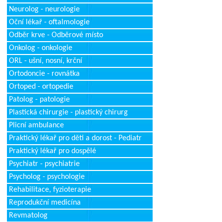
Neurolog - neurologie
Oční lékař - oftalmologie
Odběr krve - Odběrové místo
Onkolog - onkologie
ORL - ušní, nosní, krční
Ortodoncie - rovnátka
Ortoped - ortopedie
Patolog - patologie
Plastická chirurgie - plastický chirurg
Plicní ambulance
Praktický lékař pro děti a dorost - Pediatr
Praktický lékař pro dospělé
Psychiatr - psychiatrie
Psycholog - psychologie
Rehabilitace, fyzioterapie
Reprodukční medicína
Revmatolog