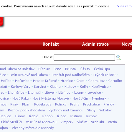
cookie. Používáním našich služeb dáváte souhlas s použitím cookie.
Více info
Nepřihlášený uži
Kontakt
Administrace
Nový
Hledat
-
-
-
-
-
-
nad Labem-St.Boleslav
Břeclav
Brno
Bruntál
Čáslav
Česká Lípa
-
-
-
-
lice
Dvůr Králové nad Labem
Frenštát pod Radhoštěm
Frýdek-Místek
-
-
-
-
-
-
-
Hořice
Hořovice
Hradec Králové
Hranice
Cheb
Chomutov
Chrudim
-
-
-
-
-
-
-
adaň
Karlovy Vary
Karviná
Kladno
Klatovy
Kolín
Kopřivnice
-
-
-
-
-
-
-
rec
Litoměřice
Litomyšl
Litovel
Litvínov
Louny
Lovosice
-
-
-
-
-
tovice
Nová Paka
Nové Město na Moravě
Nový Jičín
Nymburk
-
-
-
-
-
-
-
-
imov
Písek
Plzeň
Poděbrady
Polička
Praha
Prachatice
Přerov
-
-
-
-
-
bem
Rožnov pod Rahdoštěm
Rychnov nad Kněžnou
Slaný
Sokolov
-
-
-
-
-
-
-
-
Teplice
Tišnov
Třebíč
Třeboň
Třinec
Trutnov
Turnov
-
-
-
-
-
-
lašské Meziříčí
Veselí nad Moravou
Vimperk
Vlašim
Vrchlabí
Vsetín
-
nojmo
Všechny města dle abecedy