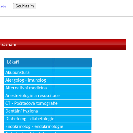
 zde
vatel
 záznam
Lékaři
Akupunktura
Alergolog - imunolog
Alternativní medicína
Anesteziologie a resuscitace
CT - Počítačová tomografie
Dentální hygiena
Diabetolog - diabetologie
Endokrinolog - endokrinologie