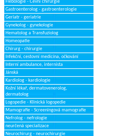
Flebologie - Cévní chirurgie
Gastroenterolog - gastroenterologie
Geriatr - geriatrie
Gynekolog - gynekologie
Hematolog a Transfuziolog
Homeopatie
Chirurg - chirurgie
Infekční, cestovní medicína, očkování
Interní ambulance, internista
Jánská
Kardiolog - kardiologie
Kožní lékař, dermatovenerolog,
dermatolog
Logopedie - Klinická logopedie
Mamografie - Screeningová mamografie
Nefrolog - nefrologie
neurčená specializace
Neurochirurg - neurochirurgie