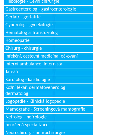
Flebologie - Cévní chirurgie
Gastroenterolog - gastroenterologie
Geriatr - geriatrie
Gynekolog - gynekologie
Hematolog a Transfuziolog
Homeopatie
Chirurg - chirurgie
Infekční, cestovní medicína, očkování
Interní ambulance, internista
Jánská
Kardiolog - kardiologie
Kožní lékař, dermatovenerolog,
dermatolog
Logopedie - Klinická logopedie
Mamografie - Screeningová mamografie
Nefrolog - nefrologie
neurčená specializace
Neurochirurg - neurochirurgie