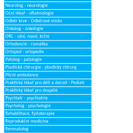
Neurolog - neurologie
Oční lékař - oftalmologie
Odběr krve - Odběrové místo
Onkolog - onkologie
ORL - ušní, nosní, krční
Ortodoncie - rovnátka
Ortoped - ortopedie
Patolog - patologie
Plastická chirurgie - plastický chirurg
Plicní ambulance
Praktický lékař pro děti a dorost - Pediatr
Praktický lékař pro dospělé
Psychiatr - psychiatrie
Psycholog - psychologie
Rehabilitace, fyzioterapie
Reprodukční medicína
Revmatolog