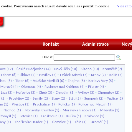
cookie. Používáním našich služeb dáváte souhlas s použitím cookie.
Více info
Nepřihlášený uži
Kontakt
Administrace
Nový
Hledat
-
-
-
-
lové
(17)
České Budějovice
(14)
Nový Jičín
(10)
Kladno
(10)
Kroměříž
(9)
-
-
-
-
-
d Labem
(8)
Jihlava
(7)
Havířov
(7)
Frýdek-Místek
(7)
Krnov
(7)
Kolín
(7)
-
-
-
-
-
isou
(6)
Tábor
(6)
Valašské Meziříčí
(6)
Znojmo
(6)
Karlovy Vary
(5)
-
-
-
-
 Moravě
(4)
Olomouc
(4)
Rychnov nad Kněžnou
(4)
Přerov
(4)
-
-
-
-
-
-
 Lípa
(3)
Hořovice
(3)
Cheb
(3)
Chrudim
(3)
Vyškov
(3)
Chomutov
(2)
-
-
-
-
-
-
á
(2)
Prostějov
(2)
Semily
(2)
Slaný
(2)
Štětí
(2)
Šumperk
(2)
Teplice
(2)
-
-
-
-
-
em
(1)
Přeštice
(1)
Prachatice
(1)
Polička
(1)
Police nad Metují
(1)
-
-
-
-
-
)
Náchod
(1)
Moravský Krumlov
(1)
Moravská Třebová
(1)
Milevsko
(1)
-
-
-
-
-
itomyšl
(1)
Letovice
(1)
Lanškroun
(1)
Kuřim
(1)
Kralovice
(1)
-
-
-
-
-
čany
(1)
Jindřichův Hradec
(1)
Jilemnice
(1)
Jičín
(1)
Jaroměř
(1)