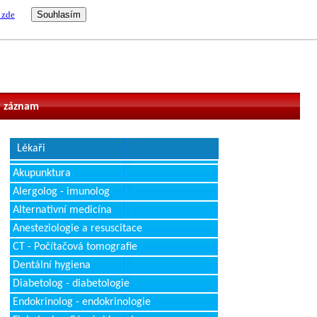
 zde
vatel
 záznam
Lékaři
Akupunktura
Alergolog - imunolog
Alternativní medicína
Anesteziologie a resuscitace
CT - Počítačová tomografie
Dentální hygiena
Diabetolog - diabetologie
Endokrinolog - endokrinologie