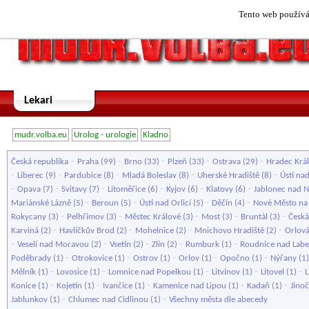
Tento web používá 
Lekari
mudr.volba.eu
Urolog - urologie
Kladno
-
-
-
-
-
Česká republika
Praha
(99)
Brno
(33)
Plzeň
(33)
Ostrava
(29)
Hradec Krá
-
-
-
-
-
Liberec
(9)
Pardubice
(8)
Mladá Boleslav
(8)
Uherské Hradiště
(8)
Ústí na
-
-
-
-
-
-
Opava
(7)
Svitavy
(7)
Litoměřice
(6)
Kyjov
(6)
Klatovy
(6)
Jablonec nad N
-
-
-
-
Mariánské Lázně
(5)
Beroun
(5)
Ústí nad Orlicí
(5)
Děčín
(4)
Nové Město na
-
-
-
-
-
Rokycany
(3)
Pelhřimov
(3)
Městec Králové
(3)
Most
(3)
Bruntál
(3)
Česká
-
-
-
-
Karviná
(2)
Havlíčkův Brod
(2)
Mohelnice
(2)
Mnichovo Hradiště
(2)
Orlov
-
-
-
-
-
Veselí nad Moravou
(2)
Vsetín
(2)
Zlín
(2)
Rumburk
(1)
Roudnice nad Lab
-
-
-
-
-
Poděbrady
(1)
Otrokovice
(1)
Ostrov
(1)
Orlov
(1)
Opočno
(1)
Nýřany
(1
-
-
-
-
-
Mělník
(1)
Lovosice
(1)
Lomnice nad Popelkou
(1)
Litvínov
(1)
Litovel
(1)
L
-
-
-
-
-
Konice
(1)
Kojetín
(1)
Ivančice
(1)
Kamenice nad Lipou
(1)
Kadaň
(1)
Jino
-
-
Jablunkov
(1)
Chlumec nad Cidlinou
(1)
Všechny města dle abecedy