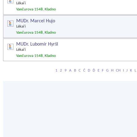
Lékaři
Vančurova 1548, Kladno
MUDr. Marcel Hujo
Lékaři
Vančurova 1548, Kladno
MUDr. Lubomír Hyršl
Lékaři
Vančurova 1548, Kladno
1
2
9
A
B
C
Č
D
Ď
E
F
G
H
CH
I
J
K
L