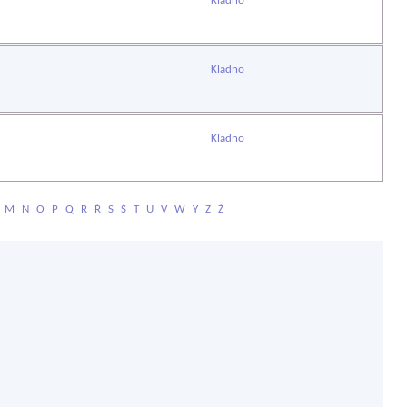
Kladno
Kladno
Kladno
M
N
O
P
Q
R
Ř
S
Š
T
U
V
W
Y
Z
Ž