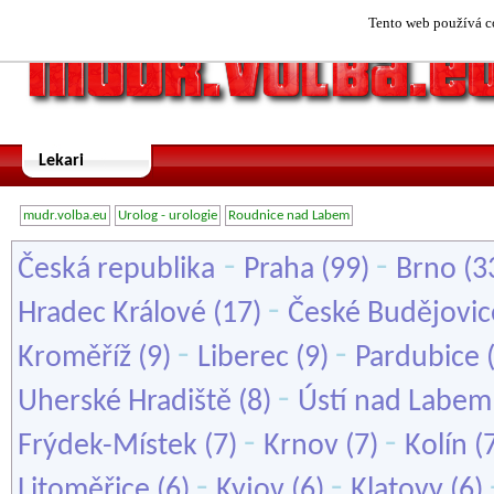
Tento web používá co
Lekari
mudr.volba.eu
Urolog - urologie
Roudnice nad Labem
-
-
Česká republika
Praha
(99)
Brno
(3
-
Hradec Králové
(17)
České Budějovic
-
-
Kroměříž
(9)
Liberec
(9)
Pardubice
-
Uherské Hradiště
(8)
Ústí nad Labem
-
-
Frýdek-Místek
(7)
Krnov
(7)
Kolín
(
-
-
Litoměřice
(6)
Kyjov
(6)
Klatovy
(6)