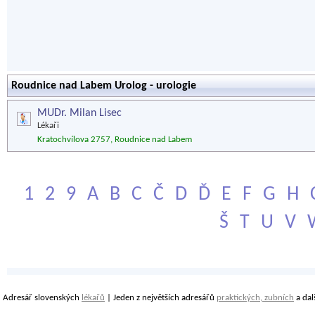
Roudnice nad Labem Urolog - urologie
MUDr. Milan Lisec
Lékaři
Kratochvílova 2757, Roudnice nad Labem
1
2
9
A
B
C
Č
D
Ď
E
F
G
H
Š
T
U
V
Adresář slovenských
lékařů
| Jeden z největších adresářů
praktických, zubních
a dal