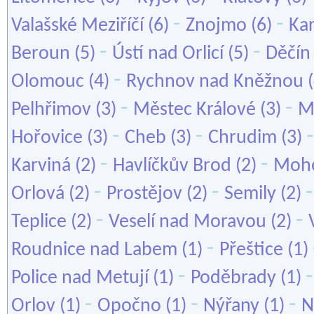
-
-
Valašské Meziříčí
(6)
Znojmo
(6)
Kar
-
-
Beroun
(5)
Ústí nad Orlicí
(5)
Děčín
-
Olomouc
(4)
Rychnov nad Kněžnou
(
-
-
Pelhřimov
(3)
Městec Králové
(3)
M
-
-
Hořovice
(3)
Cheb
(3)
Chrudim
(3)
-
-
Karviná
(2)
Havlíčkův Brod
(2)
Mohe
-
-
Orlová
(2)
Prostějov
(2)
Semily
(2)
-
-
Teplice
(2)
Veselí nad Moravou
(2)
-
Roudnice nad Labem
(1)
Přeštice
(1)
-
Police nad Metují
(1)
Poděbrady
(1)
-
-
-
Orlov
(1)
Opočno
(1)
Nýřany
(1)
N