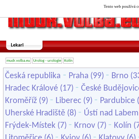
Tento web používá co
Lekari
mudr.volba.eu
Urolog - urologie
Kolín
-
-
Česká republika
Praha
(99)
Brno
(3
-
Hradec Králové
(17)
České Budějovic
-
-
Kroměříž
(9)
Liberec
(9)
Pardubice
-
Uherské Hradiště
(8)
Ústí nad Labem
-
-
Frýdek-Místek
(7)
Krnov
(7)
Kolín
(
-
-
Litoměřice
(6)
Kyjov
(6)
Klatovy
(6)