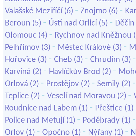
-
-
Valašské Meziříčí
(6)
Znojmo
(6)
Kar
-
-
Beroun
(5)
Ústí nad Orlicí
(5)
Děčín
-
Olomouc
(4)
Rychnov nad Kněžnou
(
-
-
Pelhřimov
(3)
Městec Králové
(3)
M
-
-
Hořovice
(3)
Cheb
(3)
Chrudim
(3)
-
-
Karviná
(2)
Havlíčkův Brod
(2)
Mohe
-
-
Orlová
(2)
Prostějov
(2)
Semily
(2)
-
-
Teplice
(2)
Veselí nad Moravou
(2)
-
Roudnice nad Labem
(1)
Přeštice
(1)
-
Police nad Metují
(1)
Poděbrady
(1)
-
-
-
Orlov
(1)
Opočno
(1)
Nýřany
(1)
N