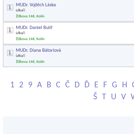
MUDr. Vojtěch Láska
Lékaři
Žižkova 146, Kolín
MUDr. Daniel Bulíř
Lékaři
Žižkova 146, Kolín
MUDr. Diana Bátoriová
Lékaři
Žižkova 146, Kolín
1
2
9
A
B
C
Č
D
Ď
E
F
G
H
Š
T
U
V