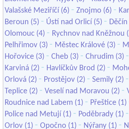
-
-
Valašské Meziříčí
(6)
Znojmo
(6)
Kar
-
-
Beroun
(5)
Ústí nad Orlicí
(5)
Děčín
-
Olomouc
(4)
Rychnov nad Kněžnou
(
-
-
Pelhřimov
(3)
Městec Králové
(3)
M
-
-
Hořovice
(3)
Cheb
(3)
Chrudim
(3)
-
-
Karviná
(2)
Havlíčkův Brod
(2)
Mohe
-
-
Orlová
(2)
Prostějov
(2)
Semily
(2)
-
-
Teplice
(2)
Veselí nad Moravou
(2)
-
Roudnice nad Labem
(1)
Přeštice
(1)
-
Police nad Metují
(1)
Poděbrady
(1)
-
-
-
Orlov
(1)
Opočno
(1)
Nýřany
(1)
N