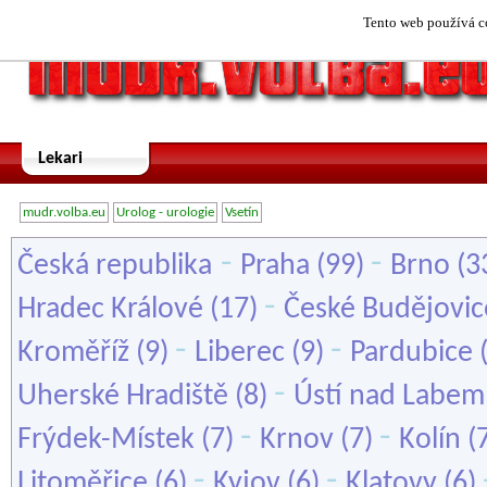
Tento web používá co
Lekari
mudr.volba.eu
Urolog - urologie
Vsetín
-
-
Česká republika
Praha
(99)
Brno
(3
-
Hradec Králové
(17)
České Budějovic
-
-
Kroměříž
(9)
Liberec
(9)
Pardubice
-
Uherské Hradiště
(8)
Ústí nad Labem
-
-
Frýdek-Místek
(7)
Krnov
(7)
Kolín
(
-
-
Litoměřice
(6)
Kyjov
(6)
Klatovy
(6)