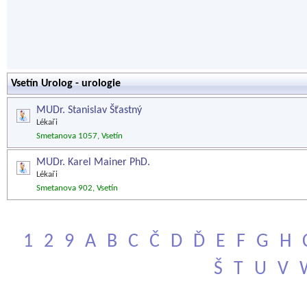
Vsetín Urolog - urologie
MUDr. Stanislav Šťastný
Lékaři
Smetanova 1057, Vsetín
MUDr. Karel Mainer PhD.
Lékaři
Smetanova 902, Vsetín
1
2
9
A
B
C
Č
D
Ď
E
F
G
H
Š
T
U
V