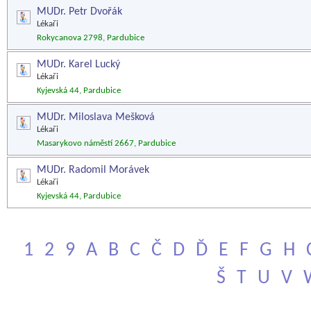
MUDr. Petr Dvořák
Lékaři
Rokycanova 2798, Pardubice
MUDr. Karel Lucký
Lékaři
Kyjevská 44, Pardubice
MUDr. Miloslava Mešková
Lékaři
Masarykovo náměstí 2667, Pardubice
MUDr. Radomil Morávek
Lékaři
Kyjevská 44, Pardubice
1
2
9
A
B
C
Č
D
Ď
E
F
G
H
Š
T
U
V