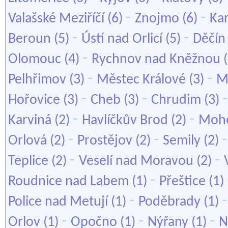
-
-
Valašské Meziříčí
(6)
Znojmo
(6)
Kar
-
-
Beroun
(5)
Ústí nad Orlicí
(5)
Děčín
-
Olomouc
(4)
Rychnov nad Kněžnou
(
-
-
Pelhřimov
(3)
Městec Králové
(3)
M
-
-
Hořovice
(3)
Cheb
(3)
Chrudim
(3)
-
-
Karviná
(2)
Havlíčkův Brod
(2)
Mohe
-
-
Orlová
(2)
Prostějov
(2)
Semily
(2)
-
-
Teplice
(2)
Veselí nad Moravou
(2)
-
Roudnice nad Labem
(1)
Přeštice
(1)
-
Police nad Metují
(1)
Poděbrady
(1)
-
-
-
Orlov
(1)
Opočno
(1)
Nýřany
(1)
N