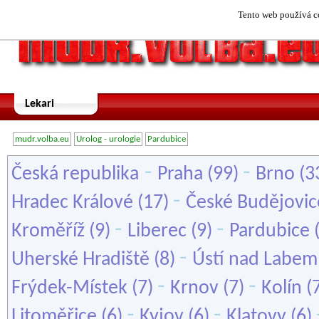
Tento web používá co
Lekari
mudr.volba.eu
Urolog - urologie
Pardubice
-
-
Česká republika
Praha
(99)
Brno
(3
-
Hradec Králové
(17)
České Budějovic
-
-
Kroměříž
(9)
Liberec
(9)
Pardubice
-
Uherské Hradiště
(8)
Ústí nad Labem
-
-
Frýdek-Místek
(7)
Krnov
(7)
Kolín
(
-
-
Litoměřice
(6)
Kyjov
(6)
Klatovy
(6)