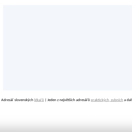
Adresář slovenských
lékařů
| Jeden z největších adresářů
praktických, zubních
a dal