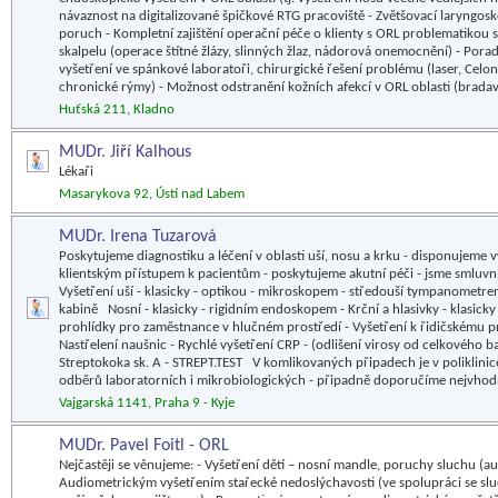
návaznost na digitalizované špičkové RTG pracoviště - Zvětšovací laryngosko
poruch - Kompletní zajištění operační péče o klienty s ORL problematikou 
skalpelu (operace štítné žlázy, slinných žlaz, nádorová onemocnění) - Por
vyšetření ve spánkové laboratoři, chirurgické řešení problému (laser, Celo
chronické rýmy) - Možnost odstranění kožních afekcí v ORL oblasti (brada
Huťská 211, Kladno
MUDr. Jiří Kalhous
Lékaři
Masarykova 92, Ústí nad Labem
MUDr. Irena Tuzarová
Poskytujeme diagnostiku a léčení v oblasti uší, nosu a krku - disponujeme 
klientským přístupem k pacientům - poskytujeme akutní péči - jsme smluv
Vyšetření uší - klasicky - optikou - mikroskopem - středouší tympanometr
kabině Nosní - klasicky - rigidním endoskopem - Krční a hlasivky - klasic
prohlídky pro zaměstnance v hlučném prostředí - Vyšetření k řidičskému prů
Nastřelení naušnic - Rychlé vyšetření CRP - (odlišení virosy od celkového ba
Streptokoka sk. A - STREPT.TEST V komlikovaných připadech je v poliklinice
odběrů laboratorních i mikrobiologických - připadně doporučíme nejvhodně
Vajgarská 1141, Praha 9 - Kyje
MUDr. Pavel Foitl - ORL
Nejčastěji se věnujeme: - Vyšetření dětí – nosní mandle, poruchy sluchu (a
Audiometrickým vyšetřením stařecké nedoslýchavosti (ve spolupráci se sl