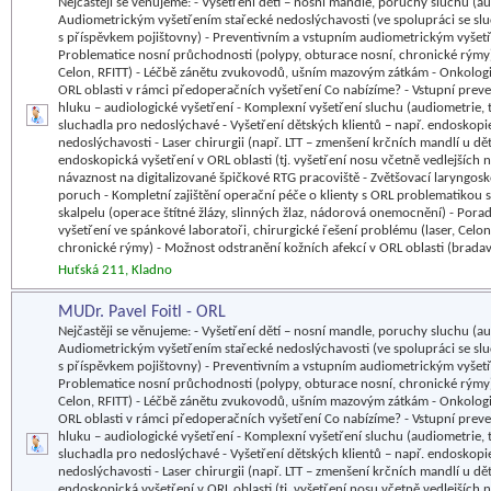
Nejčastěji se věnujeme: - Vyšetření dětí – nosní mandle, poruchy sluchu (a
Audiometrickým vyšetřením stařecké nedoslýchavosti (ve spolupráci se sl
s příspěvkem pojištovny) - Preventivním a vstupním audiometrickým vyšetře
Problematice nosní průchodnosti (polypy, obturace nosní, chronické rýmy) 
Celon, RFITT) - Léčbě zánětu zvukovodů, ušním mazovým zátkám - Onkologi
ORL oblasti v rámci předoperačních vyšetření Co nabízíme? - Vstupní prevenc
hluku – audiologické vyšetření - Komplexní vyšetření sluchu (audiometrie, 
sluchadla pro nedoslýchavé - Vyšetření dětských klientů – např. endoskopie
nedoslýchavosti - Laser chirurgii (např. LTT – zmenšení krčních mandlí u dě
endoskopická vyšetření v ORL oblasti (tj. vyšetření nosu včetně vedlejších
návaznost na digitalizované špičkové RTG pracoviště - Zvětšovací laryngosko
poruch - Kompletní zajištění operační péče o klienty s ORL problematikou 
skalpelu (operace štítné žlázy, slinných žlaz, nádorová onemocnění) - Por
vyšetření ve spánkové laboratoři, chirurgické řešení problému (laser, Celo
chronické rýmy) - Možnost odstranění kožních afekcí v ORL oblasti (brada
Huťská 211, Kladno
MUDr. Pavel Foitl - ORL
Nejčastěji se věnujeme: - Vyšetření dětí – nosní mandle, poruchy sluchu (a
Audiometrickým vyšetřením stařecké nedoslýchavosti (ve spolupráci se sl
s příspěvkem pojištovny) - Preventivním a vstupním audiometrickým vyšetře
Problematice nosní průchodnosti (polypy, obturace nosní, chronické rýmy) 
Celon, RFITT) - Léčbě zánětu zvukovodů, ušním mazovým zátkám - Onkologi
ORL oblasti v rámci předoperačních vyšetření Co nabízíme? - Vstupní prevenc
hluku – audiologické vyšetření - Komplexní vyšetření sluchu (audiometrie, 
sluchadla pro nedoslýchavé - Vyšetření dětských klientů – např. endoskopie
nedoslýchavosti - Laser chirurgii (např. LTT – zmenšení krčních mandlí u dě
endoskopická vyšetření v ORL oblasti (tj. vyšetření nosu včetně vedlejších