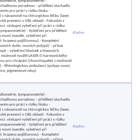
udiometrie, tympanometrie) -
uchadlovou poradnou – přidělení sluchadla
ním pro práci v riziku hluku -
s návazností na chirurgickou léčbu (laser,
cké prevenci v ORL oblasti - Fokusům v
i, výstupní vyšetření při práci v riziku
tympanometrie) - Vyšetření pro přidělení
Kladno
 nosní mandle, vyšetření při
tí, hrazeno pojišťovnou) - Kompletní
 nosních dutin, nosních polypů) – přímá
pii – vyšetření hlasivek a hlasových
s možností využití LASER či harmonického
adnu pro chrápání (rhonchopatie) s možností
n) - Rhinologickou ambulanci (polypy nosní,
vice, pigmentové névy)
udiometrie, tympanometrie) -
uchadlovou poradnou – přidělení sluchadla
ním pro práci v riziku hluku -
s návazností na chirurgickou léčbu (laser,
cké prevenci v ORL oblasti - Fokusům v
i, výstupní vyšetření při práci v riziku
tympanometrie) - Vyšetření pro přidělení
Kladno
 nosní mandle, vyšetření při
tí, hrazeno pojišťovnou) - Kompletní
 nosních dutin, nosních polypů) – přímá