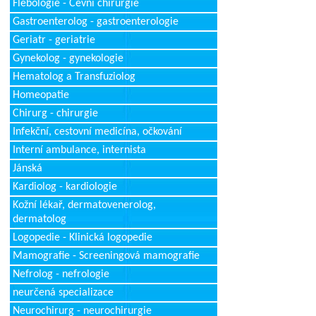
Flebologie - Cévní chirurgie
Gastroenterolog - gastroenterologie
Geriatr - geriatrie
Gynekolog - gynekologie
Hematolog a Transfuziolog
Homeopatie
Chirurg - chirurgie
Infekční, cestovní medicína, očkování
Interní ambulance, internista
Jánská
Kardiolog - kardiologie
Kožní lékař, dermatovenerolog,
dermatolog
Logopedie - Klinická logopedie
Mamografie - Screeningová mamografie
Nefrolog - nefrologie
neurčená specializace
Neurochirurg - neurochirurgie