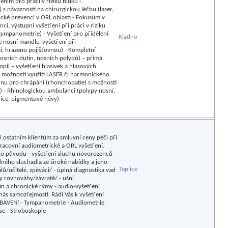
ním pro práci v riziku hluku -
s návazností na chirurgickou léčbu (laser,
cké prevenci v ORL oblasti - Fokusům v
i, výstupní vyšetření při práci v riziku
tympanometrie) - Vyšetření pro přidělení
Kladno
 nosní mandle, vyšetření při
tí, hrazeno pojišťovnou) - Kompletní
 nosních dutin, nosních polypů) – přímá
pii – vyšetření hlasivek a hlasových
s možností využití LASER či harmonického
adnu pro chrápání (rhonchopatie) s možností
n) - Rhinologickou ambulanci (polypy nosní,
vice, pigmentové névy)
i ostatním klientům za smluvní ceny péči při
racovní audiometrické a ORL vyšetření.
 původu - vyšetření sluchu novorozenců-
ného sluchadla ze široké nabídky a jeho
Teplice
lů/učitelé, zpěváci/ - úplná diagnostika vad
y rovnováhy/závratě/ - ušní
tin a chronické rýmy - audio-vyšetření
 nás samozřejmostí. Rádi Vás k vyšetření
AVENí - Tympanometrie - Audiometrie
se - Stroboskopie