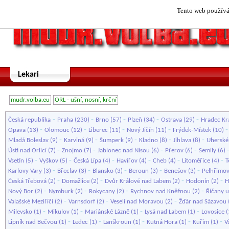
Tento web používá 
Lekari
mudr.volba.eu
ORL - ušní, nosní, krční
-
-
-
-
-
Česká republika
Praha
(230)
Brno
(57)
Plzeň
(34)
Ostrava
(29)
Hradec Kr
-
-
-
-
Opava
(13)
Olomouc
(12)
Liberec
(11)
Nový Jičín
(11)
Frýdek-Místek
(10)
-
-
-
-
-
Mladá Boleslav
(9)
Karviná
(9)
Šumperk
(9)
Kladno
(8)
Jihlava
(8)
Uherské
-
-
-
-
Ústí nad Orlicí
(7)
Znojmo
(7)
Jablonec nad Nisou
(6)
Přerov
(6)
Semily
(6)
-
-
-
-
-
-
Vsetín
(5)
Vyškov
(5)
Česká Lípa
(4)
Havířov
(4)
Cheb
(4)
Litoměřice
(4)
T
-
-
-
-
-
Karlovy Vary
(3)
Břeclav
(3)
Blansko
(3)
Beroun
(3)
Benešov
(3)
Pelhřimo
-
-
-
-
Česká Třebová
(2)
Domažlice
(2)
Dvůr Králové nad Labem
(2)
Hodonín
(2)
H
-
-
-
-
Nový Bor
(2)
Nymburk
(2)
Rokycany
(2)
Rychnov nad Kněžnou
(2)
Říčany 
-
-
-
Valašské Meziříčí
(2)
Varnsdorf
(2)
Veselí nad Moravou
(2)
Žďár nad Sázavou
-
-
-
-
Milevsko
(1)
Mikulov
(1)
Mariánské Lázně
(1)
Lysá nad Labem
(1)
Lovosice
(
-
-
-
-
-
Lipník nad Bečvou
(1)
Ledec
(1)
Lanškroun
(1)
Kutná Hora
(1)
Kuřim
(1)
V