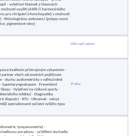
pii – vyšetření hlasivek a hlasových
s možností využití LASER či harmonického
adnu pro chrápání (rhonchopatie) s možností
n) - Rhinologickou ambulanci (polypy nosní,
vice, pigmentové névy)
Ústí nad Labem
vysoce kvalitním přístrojovým vybavením -
ní partner všech zdravotních pojišťoven
em - sluchu audiometricky v odhlučněné
Praha
ky - lupenlaryngoskopem Preventivní
kazu - Vyšetření na rizikové sporty -
kteriálního infektu) - Diagnostika
 k dispozici - RTG - Ultrazvuk - odvoz
jší specializované zařízení vyššího typu
udiometrie, tympanometrie) -
uchadlovou poradnou – přidělení sluchadla