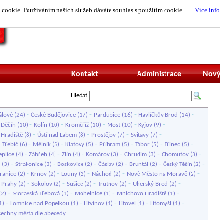
cookie. Používáním našich služeb dáváte souhlas s použitím cookie.
Více info
Nepřihlášený uži
Kontakt
Administrace
Nový
Hledat
-
-
-
-
álové
(24)
České Budějovice
(17)
Pardubice
(16)
Havlíčkův Brod
(14)
-
-
-
-
-
-
Děčín
(10)
Kolín
(10)
Kroměříž
(10)
Most
(10)
Kyjov
(9)
-
-
-
-
 Hradiště
(8)
Ústí nad Labem
(8)
Prostějov
(7)
Svitavy
(7)
-
-
-
-
-
-
-
Třebíč
(6)
Mělník
(5)
Klatovy
(5)
Příbram
(5)
Tábor
(5)
Třinec
(5)
-
-
-
-
-
-
eplice
(4)
Zábřeh
(4)
Zlín
(4)
Komárov
(3)
Chrudim
(3)
Chomutov
(3)
-
-
-
-
-
-
v
(3)
Strakonice
(3)
Boskovice
(2)
Čáslav
(2)
Bruntál
(2)
Český Těšín
(2)
-
-
-
-
-
ranice
(2)
Krnov
(2)
Louny
(2)
Náchod
(2)
Nové Město na Moravě
(2)
-
-
-
-
-
u Prahy
(2)
Sokolov
(2)
Sušice
(2)
Trutnov
(2)
Uherský Brod
(2)
-
-
-
-
(2)
Moravská Třebová
(1)
Mohelnice
(1)
Mnichovo Hradiště
(1)
-
-
-
-
-
1)
Lomnice nad Popelkou
(1)
Litvínov
(1)
Litovel
(1)
Litomyšl
(1)
šechny města dle abecedy