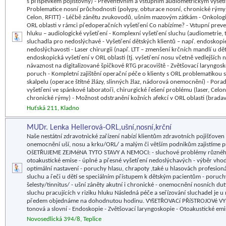
s příspěvkem pojištovny) - Preventivním a vstupním audiometrickým vyšetře
Problematice nosní průchodnosti (polypy, obturace nosní, chronické rýmy) 
Celon, RFITT) - Léčbě zánětu zvukovodů, ušním mazovým zátkám - Onkologi
ORL oblasti v rámci předoperačních vyšetření Co nabízíme? - Vstupní prevenc
hluku – audiologické vyšetření - Komplexní vyšetření sluchu (audiometrie, 
sluchadla pro nedoslýchavé - Vyšetření dětských klientů – např. endoskopie
nedoslýchavosti - Laser chirurgii (např. LTT – zmenšení krčních mandlí u dě
endoskopická vyšetření v ORL oblasti (tj. vyšetření nosu včetně vedlejších
návaznost na digitalizované špičkové RTG pracoviště - Zvětšovací laryngosko
poruch - Kompletní zajištění operační péče o klienty s ORL problematikou 
skalpelu (operace štítné žlázy, slinných žlaz, nádorová onemocnění) - Por
vyšetření ve spánkové laboratoři, chirurgické řešení problému (laser, Celo
chronické rýmy) - Možnost odstranění kožních afekcí v ORL oblasti (brada
Huťská 211, Kladno
MUDr. Lenka Hellerová-ORL,ušní,nosní,krční
Naše nestátní zdravotnické zařízení nabízí klientům zdravotních pojišťoven 
onemocnění uší, nosu a krku/ORL/ a malým či větším podnikům zajistíme p
OšETŘUJEME ZEJMéNA TYTO STAVY A NEMOCI: - sluchové problémy různého
otoakustické emise - úplné a přesné vyšetření nedoslýchavých - výběr vhod
optimální nastavení - poruchy hlasu, chrapoty ,také u hlasovách profesioná
sluchu a řeči u dětí se speciálním přístupem k dětským pacientům - poruch
šelesty/tinnitus/ - ušní záněty akutní i chronické - onemocnění nosních du
sluchu pracujících v riziku hluku Následná péče a seřízování sluchadel je u
předem objednáme na dohodnutou hodinu. VYšETŘOVACí PŘíSTROJOVé VYB
tonová a slovní - Endoskopie - Zvětšovací laryngoskopie - Otoakustické emi
Novosedlická 394/8, Teplice