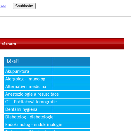
 zde
vatel
 záznam
Lékaři
Akupunktura
Alergolog - imunolog
Alternativní medicína
Anesteziologie a resuscitace
CT - Počítačová tomografie
Dentální hygiena
Diabetolog - diabetologie
Endokrinolog - endokrinologie