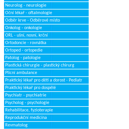
Neurolog - neurologie
Oční lékař - oftalmologie
Odběr krve - Odběrové místo
Onkolog - onkologie
ORL - ušní, nosní, krční
Ortodoncie - rovnátka
Ortoped - ortopedie
Patolog - patologie
Plastická chirurgie - plastický chirurg
Plicní ambulance
Praktický lékař pro děti a dorost - Pediatr
Praktický lékař pro dospělé
Psychiatr - psychiatrie
Psycholog - psychologie
Rehabilitace, fyzioterapie
Reprodukční medicína
Revmatolog