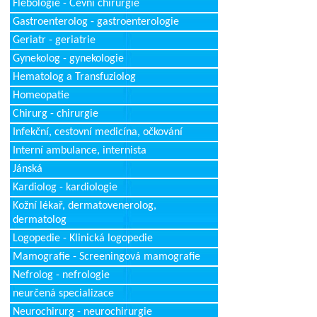
Flebologie - Cévní chirurgie
Gastroenterolog - gastroenterologie
Geriatr - geriatrie
Gynekolog - gynekologie
Hematolog a Transfuziolog
Homeopatie
Chirurg - chirurgie
Infekční, cestovní medicína, očkování
Interní ambulance, internista
Jánská
Kardiolog - kardiologie
Kožní lékař, dermatovenerolog,
dermatolog
Logopedie - Klinická logopedie
Mamografie - Screeningová mamografie
Nefrolog - nefrologie
neurčená specializace
Neurochirurg - neurochirurgie