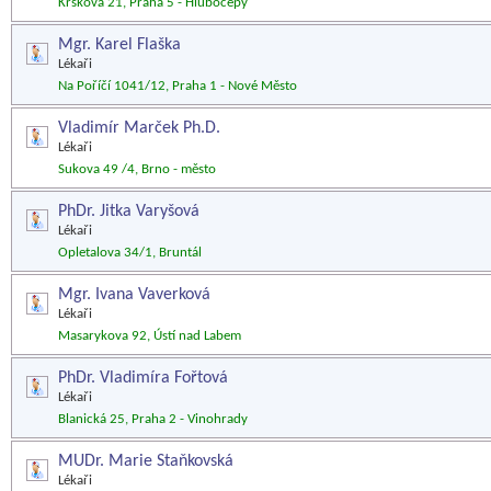
Krškova 21, Praha 5 - Hlubočepy
Mgr. Karel Flaška
Lékaři
Na Poříčí 1041/12, Praha 1 - Nové Město
Vladimír Marček Ph.D.
Lékaři
Sukova 49 /4, Brno - město
PhDr. Jitka Varyšová
Lékaři
Opletalova 34/1, Bruntál
Mgr. Ivana Vaverková
Lékaři
Masarykova 92, Ústí nad Labem
PhDr. Vladimíra Fořtová
Lékaři
Blanická 25, Praha 2 - Vinohrady
MUDr. Marie Staňkovská
Lékaři