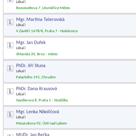
Lékaři
Rooseveltova 7, Litoměřice-Město
Mgr. Martina Telerovská
Lékaři
V Závětří 1478/6, Praha 7 - Holešovice
Mgr. Jan Dufek
Lékaři
Jihlavská 20, Brno - město
PhDr. Jiří Stuna
Lékaři
Palackého 191, Chrudim
PhDr. Dana Krausová
Lékaři
Seydlerova 8, Praha 5 - Stodůlky
Mgr. Lenka Nikoličová
Lékaři
Masarykova 92, Ústí nad Labem
MUDr. Jan Bečka