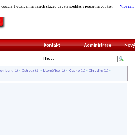
cookie. Používáním našich služeb dáváte souhlas s použitím cookie.
Více info
Nepřihlášený uži
Kontakt
Administrace
Nový
Hledat
-
-
-
-
-
ternberk
(1)
Ostrava
(1)
Litoměřice
(1)
Kladno
(1)
Chrudim
(1)