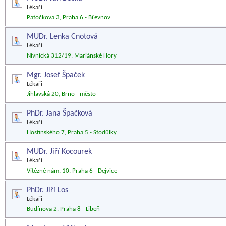
Lékaři
Patočkova 3, Praha 6 - Břevnov
MUDr. Lenka Cnotová
Lékaři
Nivnická 312/19, Mariánské Hory
Mgr. Josef Špaček
Lékaři
Jihlavská 20, Brno - město
PhDr. Jana Špačková
Lékaři
Hostinského 7, Praha 5 - Stodůlky
MUDr. Jiří Kocourek
Lékaři
Vítězné nám. 10, Praha 6 - Dejvice
PhDr. Jiří Los
Lékaři
Budínova 2, Praha 8 - Libeň