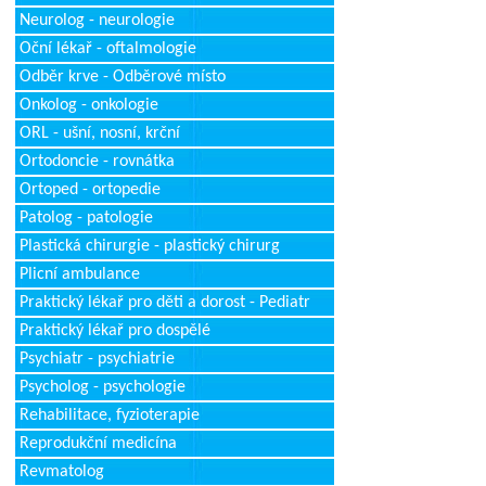
Neurolog - neurologie
Oční lékař - oftalmologie
Odběr krve - Odběrové místo
Onkolog - onkologie
ORL - ušní, nosní, krční
Ortodoncie - rovnátka
Ortoped - ortopedie
Patolog - patologie
Plastická chirurgie - plastický chirurg
Plicní ambulance
Praktický lékař pro děti a dorost - Pediatr
Praktický lékař pro dospělé
Psychiatr - psychiatrie
Psycholog - psychologie
Rehabilitace, fyzioterapie
Reprodukční medicína
Revmatolog