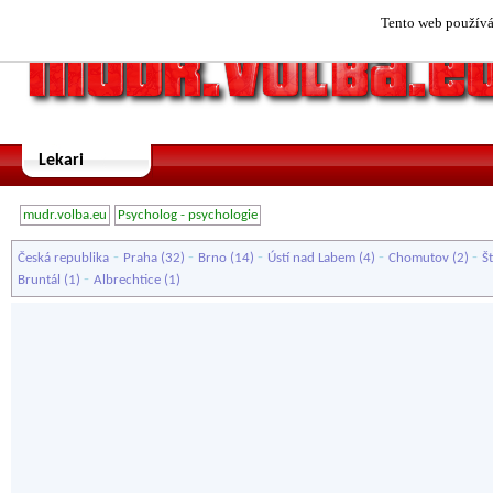
Tento web používá 
Lekari
mudr.volba.eu
Psycholog - psychologie
-
-
-
-
-
Česká republika
Praha
(32)
Brno
(14)
Ústí nad Labem
(4)
Chomutov
(2)
Š
-
Bruntál
(1)
Albrechtice
(1)