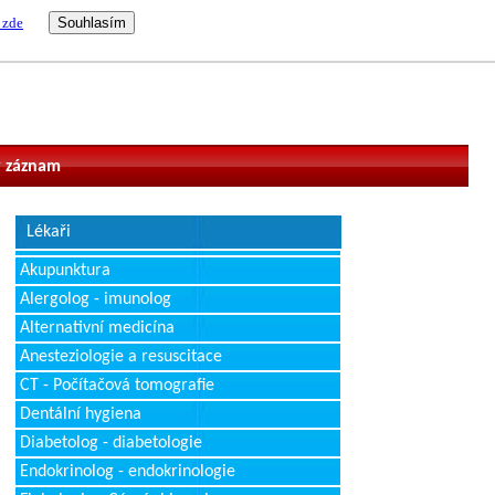
 zde
vatel
 záznam
Lékaři
Akupunktura
Alergolog - imunolog
Alternativní medicína
Anesteziologie a resuscitace
CT - Počítačová tomografie
Dentální hygiena
Diabetolog - diabetologie
Endokrinolog - endokrinologie