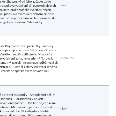
cké těhotenství od jeho začátku až do
Zlín
trazvuková vyšetření při gynekologických
me kardiotokografické vyšetření všech
ici plodu a o eventuální děložní činnosti
ovádí ve svých ordinačních hodinách také
logickém oddělení. Telefonicky
sti. Přijímáme nové pacientky. Smlouvy
polupracuji s centrem IVF Iscare v Praze. -
 Vyšetření mužů zajišťuje dr. Mrugová v
Chomutov
 vyšetření zařizujeme zde. - Příprava k
samotný zákrok (inseminace, odběr vajíček
istrace. - Rovněž celé vyšetřovací schéma i
t, vracíte se zpět ke svém obvodnímu
né porodní asistentky - Ambulantní péči v
tinedělí - Poradenství v oblasti
orových onemocnění - On-line objednávání -
etření - Minimální objednací dobu - akutní
Plzeň
ýkon ve velmi krátké objednací době.
revenci, diagnostiku a léčbu onemocnění