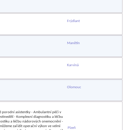
Frýdlant
Manětín
Karviná
Olomouc
né porodní asistentky - Ambulantní péči v
stinedělí - Komplexní diagnostiku a léčbu
gnostiku a léčbu nádorových onemocnění -
můžeme zařídit operační výkon ve velmi
Plzeň