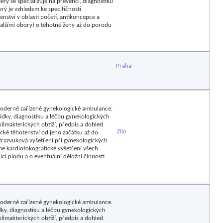
erý se specializuje na prevenci, diagnostiku
ý je vzhledem ke specifičnosti
ství v oblasti početí, antikoncepce a
dalšími obory) o těhotné ženy až do porodu
Praha
moderně zařízené gynekologické ambulance.
lídky, diagnostiku a léčbu gynekologických
imakterických obtíží, předpis a dohled
Zlín
cké těhotenství od jeho začátku až do
trazvuková vyšetření při gynekologických
me kardiotokografické vyšetření všech
ici plodu a o eventuální děložní činnosti
moderně zařízené gynekologické ambulance.
ídky, diagnostiku a léčbu gynekologických
imakterických obtíží, předpis a dohled