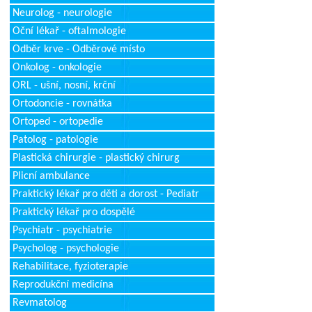
Neurolog - neurologie
Oční lékař - oftalmologie
Odběr krve - Odběrové místo
Onkolog - onkologie
ORL - ušní, nosní, krční
Ortodoncie - rovnátka
Ortoped - ortopedie
Patolog - patologie
Plastická chirurgie - plastický chirurg
Plicní ambulance
Praktický lékař pro děti a dorost - Pediatr
Praktický lékař pro dospělé
Psychiatr - psychiatrie
Psycholog - psychologie
Rehabilitace, fyzioterapie
Reprodukční medicína
Revmatolog