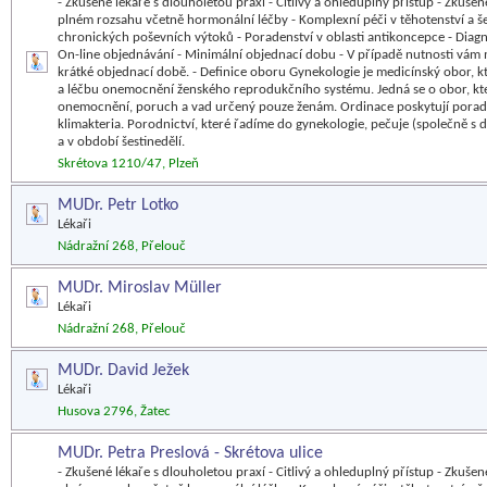
- Zkušené lékaře s dlouholetou praxí - Citlivý a ohleduplný přístup - Zkuše
plném rozsahu včetně hormonální léčby - Komplexní péči v těhotenství a še
chronických poševních výtoků - Poradenství v oblasti antikoncepce - Dia
On-line objednávání - Minimální objednací dobu - V případě nutnosti vám 
krátké objednací době. - Definice oboru Gynekologie je medicínský obor, kt
a léčbu onemocnění ženského reprodukčního systému. Jedná se o obor, kter
onemocnění, poruch a vad určený pouze ženám. Ordinace poskytují poraden
klimakteria. Porodnictví, které řadíme do gynekologie, pečuje (společně s 
a v období šestinedělí.
Skrétova 1210/47, Plzeň
MUDr. Petr Lotko
Lékaři
Nádražní 268, Přelouč
MUDr. Miroslav Müller
Lékaři
Nádražní 268, Přelouč
MUDr. David Ježek
Lékaři
Husova 2796, Žatec
MUDr. Petra Preslová - Skrétova ulice
- Zkušené lékaře s dlouholetou praxí - Citlivý a ohleduplný přístup - Zkuše