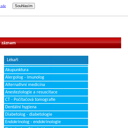
 zde
vatel
 záznam
Lékaři
Akupunktura
Alergolog - imunolog
Alternativní medicína
Anesteziologie a resuscitace
CT - Počítačová tomografie
Dentální hygiena
Diabetolog - diabetologie
Endokrinolog - endokrinologie