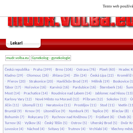
Tento web používá 
Lekari
mudr.volba.eu
Gynekolog - gynekologie
-
-
-
-
-
Česká republika
Praha
(399)
Brno
(106)
Ostrava
(76)
Plzeň
(60)
Hradec K
-
-
-
-
-
Kladno
(29)
Olomouc
(26)
Jihlava
(24)
Zlín
(24)
Česká Lípa
(22)
Kroměříž
-
-
-
-
-
Přerov
(20)
Strakonice
(20)
Havlíčkův Brod
(19)
Mělník
(19)
Boskovice
(1
-
-
-
-
-
Tábor
(17)
Hořovice
(16)
Karviná
(16)
Pardubice
(16)
Šternberk
(16)
Šum
-
-
-
Most
(14)
Prachatice
(14)
Roudnice nad Labem
(14)
Jablonec nad Nisou
(13
-
-
-
-
Karlovy Vary
(12)
Nové Město na Moravě
(12)
Příbram
(12)
Sokolov
(12)
Ús
-
-
-
-
-
Jičín
(11)
Litomyšl
(11)
Neratovice
(11)
Prostějov
(11)
Stod
(11)
Vsetín
(1
-
-
-
-
-
-
Bruntál
(9)
Krnov
(9)
Litoměřice
(9)
Nymburk
(9)
Teplice
(9)
Břeclav
(8)
-
-
-
-
Bohumín
(7)
Rokycany
(7)
Rychnov nad Kněžnou
(7)
Frýdlant
(6)
Cheb
(6)
-
-
-
-
-
Turnov
(6)
Vyškov
(6)
Český Těšín
(5)
Ostrov
(5)
Uherský Brod
(5)
Dvůr K
-
-
-
-
-
Lovosice
(4)
Náchod
(4)
Svitavy
(4)
Trutnov
(4)
Vrchlabí
(4)
Všechny měst