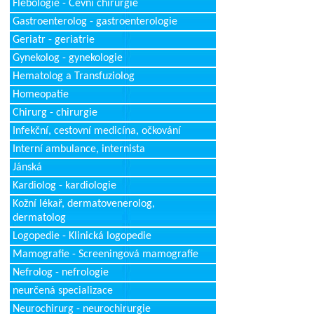
Flebologie - Cévní chirurgie
Gastroenterolog - gastroenterologie
Geriatr - geriatrie
Gynekolog - gynekologie
Hematolog a Transfuziolog
Homeopatie
Chirurg - chirurgie
Infekční, cestovní medicína, očkování
Interní ambulance, internista
Jánská
Kardiolog - kardiologie
Kožní lékař, dermatovenerolog,
dermatolog
Logopedie - Klinická logopedie
Mamografie - Screeningová mamografie
Nefrolog - nefrologie
neurčená specializace
Neurochirurg - neurochirurgie