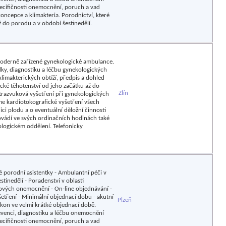
pecifičnosti onemocnění, poruch a vad
oncepce a klimakteria. Porodnictví, které
ž do porodu a v období šestinedělí.
moderně zařízené gynekologické ambulance.
ídky, diagnostiku a léčbu gynekologických
imakterických obtíží, předpis a dohled
cké těhotenství od jeho začátku až do
Zlín
trazvuková vyšetření při gynekologických
me kardiotokografické vyšetření všech
ici plodu a o eventuální děložní činnosti
ovádí ve svých ordinačních hodinách také
logickém oddělení. Telefonicky
né porodní asistentky - Ambulantní péči v
tinedělí - Poradenství v oblasti
orových onemocnění - On-line objednávání -
etření - Minimální objednací dobu - akutní
Plzeň
ýkon ve velmi krátké objednací době.
revenci, diagnostiku a léčbu onemocnění
pecifičnosti onemocnění, poruch a vad