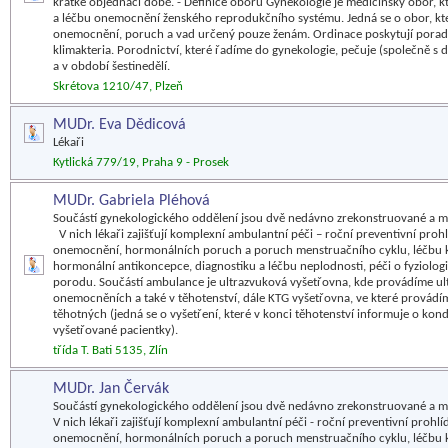
krátké objednací době. - Definice oboru Gynekologie je medicínský obor, kt
a léčbu onemocnění ženského reprodukčního systému. Jedná se o obor, kter
onemocnění, poruch a vad určený pouze ženám. Ordinace poskytují poraden
klimakteria. Porodnictví, které řadíme do gynekologie, pečuje (společně s 
a v období šestinedělí.
Skrétova 1210/47, Plzeň
MUDr. Eva Dědicová
Lékaři
Kytlická 779/19, Praha 9 - Prosek
MUDr. Gabriela Pléhová
Součástí gynekologického oddělení jsou dvě nedávno zrekonstruované a 
V nich lékaři zajišťují komplexní ambulantní péči – roční preventivní proh
onemocnění, hormonálních poruch a poruch menstruačního cyklu, léčbu kl
hormonální antikoncepce, diagnostiku a léčbu neplodnosti, péči o fyziologi
porodu. Součástí ambulance je ultrazvuková vyšetřovna, kde provádíme ul
onemocněních a také v těhotenství, dále KTG vyšetřovna, ve které provádí
těhotných (jedná se o vyšetření, které v konci těhotenství informuje o kond
vyšetřované pacientky).
třída T. Bati 5135, Zlín
MUDr. Jan Červák
Součástí gynekologického oddělení jsou dvě nedávno zrekonstruované a 
V nich lékaři zajišťují komplexní ambulantní péči - roční preventivní prohl
onemocnění, hormonálních poruch a poruch menstruačního cyklu, léčbu kl