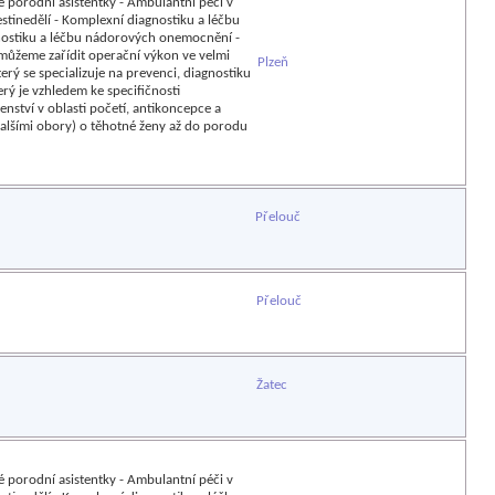
né porodní asistentky - Ambulantní péči v
stinedělí - Komplexní diagnostiku a léčbu
gnostiku a léčbu nádorových onemocnění -
můžeme zařídit operační výkon ve velmi
Plzeň
erý se specializuje na prevenci, diagnostiku
ý je vzhledem ke specifičnosti
ství v oblasti početí, antikoncepce a
dalšími obory) o těhotné ženy až do porodu
Přelouč
Přelouč
Žatec
né porodní asistentky - Ambulantní péči v