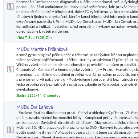
hormonální antikoncepce, diagnostiku a léčbu neplodnosti, péči o fyziologi
porodu. Součástí ambulance je ultrazvuková vyšetřovna, kde provádíme ul
onemocněních a také v těhotenství, dále KTG vyšetřovna, ve které provádí
těhotných (jedná se o vyšetření, které v konci těhotenství informuje o kond
vyšetřované pacientky). Prim. MUDr. Ivo Gerych a as. MUDr. Jan Červák pr
konzultační a indikační vyšetření před operačními výkony na našem gyneko
objednáváme k vyšetření denně.
třída T. Bati 5135, Zlín
MUDr. Martina Fršlínková
Kromě gynekologické péče a péče o těhotné, se zabýváme léčbou neplodno
máme se všemi pojišťovnami. - Léčbou sterility se zabývám již přes 12 let, s
Většina vyšetřeních ohledně neplodnosti se provádějí na našem pracovišti.
Chomutově - Genetické a imunologické vyšetření je v Praze. - Hematologické
inseminaci a umělému oplodnění probíhá rovněž na našem pracovišti. Jen 
a přenos embryí) pak v centru. - Poskytujeme i poradenství bez nutnosti reg
léčba probíhá zde bez nutnosti registrace. Jakmile se Vám podaří otěhotně
gynekologovi.
Školní 1122/44, Chomutov
MUDr. Eva Laňová
- Zkušené lékaře s dlouholetou praxí - Citlivý a ohleduplný přístup - Zkuše
plném rozsahu včetně hormonální léčby - Komplexní péči v těhotenství a šes
antikoncepce - Zavádění nitroděložních tělísek - Diagnostiku a léčbu nád
Možnost 3D, 4D ultrazvukového záznamu na DVD - Barevné fotografie z vyš
obtíže ošetříme ihned - V případě nutnosti vám můžeme zařídit operační v
Definice oboru Gynekologie je medicínský obor, který se specializuje na p