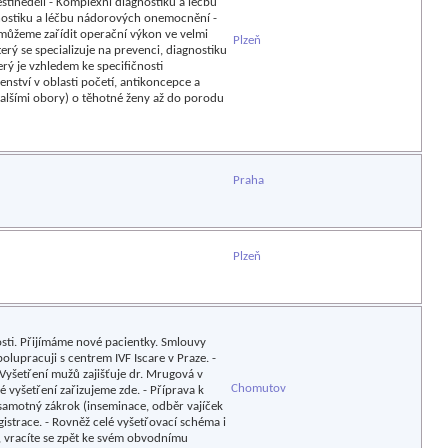
stinedělí - Komplexní diagnostiku a léčbu
gnostiku a léčbu nádorových onemocnění -
můžeme zařídit operační výkon ve velmi
Plzeň
erý se specializuje na prevenci, diagnostiku
ý je vzhledem ke specifičnosti
ství v oblasti početí, antikoncepce a
dalšími obory) o těhotné ženy až do porodu
Praha
Plzeň
sti. Přijímáme nové pacientky. Smlouvy
polupracuji s centrem IVF Iscare v Praze. -
 Vyšetření mužů zajišťuje dr. Mrugová v
Chomutov
 vyšetření zařizujeme zde. - Příprava k
samotný zákrok (inseminace, odběr vajíček
istrace. - Rovněž celé vyšetřovací schéma i
t, vracíte se zpět ke svém obvodnímu