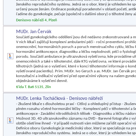
ženského reprodukčního systému. Jedná se o obor, který je vzhledem ke s
určený pouze ženám. Ordinace poskytují poradenství v oblasti početí, antik
řadíme do gynekologie, pečuje (společně s dalšími obory) o těhotné ženy a
Denisovo nábřeží 4, Plzeň
MUDr. Jan Červák
Součástí gynekologického oddělení jsou dvě nedávno zrekonstruované a 
V nich lékaři zajišťují komplexní ambulantní péči - roční preventivní prohl
onemocnění, hormonálních poruch a poruch menstruačního cyklu, léčbu kl
hormonální antikoncepce, diagnostiku a léčbu neplodnosti, péči o fyziologi
porodu. Součástí ambulance je ultrazvuková vyšetřovna, kde provádíme ul
onemocněních a také v těhotenství, dále KTG vyšetřovna, ve které provádí
těhotných (jedná se o vyšetření, které v konci těhotenství informuje o kond
vyšetřované pacientky). Prim. MUDr. Ivo Gerych a as. MUDr. Jan Červák pr
konzultační a indikační vyšetření před operačními výkony na našem gyneko
objednáváme k vyšetření denně.
třída T. Bati 5135, Zlín
MUDr. Lenka Tocháčková - Denisovo nábřeží
- Zkušené lékaře s dlouholetou praxí - Citlivý a ohleduplný přístup - Zkuše
plném rozsahu včetně hormonální léčby - Komplexní péči v těhotenství a šes
antikoncepce - Zavádění nitroděložních tělísek - Diagnostiku a léčbu nád
Možnost 3D, 4D ultrazvukového záznamu na DVD - Barevné fotografie z vyš
obtíže ošetříme ihned - V případě nutnosti vám můžeme zařídit operační v
Definice oboru Gynekologie je medicínský obor, který se specializuje na p
ženského reprodukčního systému. Jedná se o obor, který je vzhledem ke s