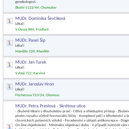
gynekologovi.
Školní 1122/44, Chomutov
MUDr. Dominika Ševčíková
Lékaři
V Úvoze 860, Frýdlant
MUDr. Pavel Šíp
Lékaři
Manětín 220, Manětín
MUDr. Jan Turek
Lékaři
V Aleji 722, Karviná
MUDr. Jaroslav Hron
Lékaři
Fischerova 723/24, Olomouc
MUDr. Petra Preslová - Skrétova ulice
- Zkušené lékaře s dlouholetou praxí - Citlivý a ohleduplný přístup - Zkuše
plném rozsahu včetně hormonální léčby - Komplexní péči v těhotenství a še
chronických poševních výtoků - Poradenství v oblasti antikoncepce - Dia
On-line objednávání - Minimální objednací dobu - V případě nutnosti vám 