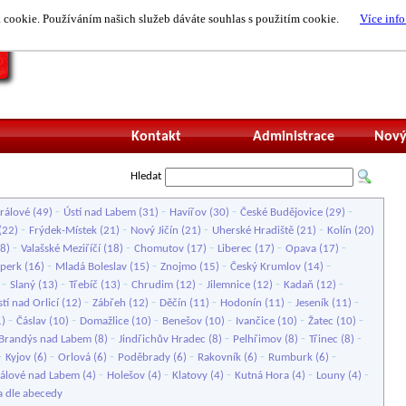
cookie. Používáním našich služeb dáváte souhlas s použitím cookie.
Více info
Nepřihlášený uži
Kontakt
Administrace
Nový
Hledat
-
-
-
-
rálové
(49)
Ústí nad Labem
(31)
Havířov
(30)
České Budějovice
(29)
-
-
-
-
(22)
Frýdek-Místek
(21)
Nový Jičín
(21)
Uherské Hradiště
(21)
Kolín
(20)
-
-
-
-
-
8)
Valašské Meziříčí
(18)
Chomutov
(17)
Liberec
(17)
Opava
(17)
-
-
-
-
perk
(16)
Mladá Boleslav
(15)
Znojmo
(15)
Český Krumlov
(14)
-
-
-
-
-
-
)
Slaný
(13)
Třebíč
(13)
Chrudim
(12)
Jilemnice
(12)
Kadaň
(12)
-
-
-
-
-
tí nad Orlicí
(12)
Zábřeh
(12)
Děčín
(11)
Hodonín
(11)
Jeseník
(11)
-
-
-
-
-
-
1)
Čáslav
(10)
Domažlice
(10)
Benešov
(10)
Ivančice
(10)
Žatec
(10)
-
-
-
-
Brandýs nad Labem
(8)
Jindřichův Hradec
(8)
Pelhřimov
(8)
Třinec
(8)
-
-
-
-
-
-
Kyjov
(6)
Orlová
(6)
Poděbrady
(6)
Rakovník
(6)
Rumburk
(6)
-
-
-
-
-
rálové nad Labem
(4)
Holešov
(4)
Klatovy
(4)
Kutná Hora
(4)
Louny
(4)
a dle abecedy