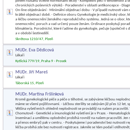
plném rozsahu včetně hormonální léčby - Komplexní péči v těhotenství a še
chronických poševních výtoků - Poradenství v oblasti antikoncepce - Dia
On-line objednávání - Minimální objednací dobu - V případě nutnosti vám 
krátké objednací době. - Definice oboru Gynekologie je medicínský obor, kt
a léčbu onemocnění ženského reprodukčního systému. Jedná se o obor, kter
onemocnění, poruch a vad určený pouze ženám. Ordinace poskytují poraden
klimakteria. Porodnictví, které řadíme do gynekologie, pečuje (společně s 
a v období šestinedělí.
Skrétova 1210/47, Plzeň
MUDr. Eva Dědicová
Lékaři
Kytlická 779/19, Praha 9 - Prosek
MUDr. Jiří Mareš
Lékaři
Táborská 15, Plzeň
MUDr. Martina Fršlínková
Kromě gynekologické péče a péče o těhotné, se zabýváme léčbou neplodno
máme se všemi pojišťovnami. - Léčbou sterility se zabývám již přes 12 let, s
Většina vyšetřeních ohledně neplodnosti se provádějí na našem pracovišti.
Chomutově - Genetické a imunologické vyšetření je v Praze. - Hematologické
inseminaci a umělému oplodnění probíhá rovněž na našem pracovišti. Jen 
a přenos embryí) pak v centru. - Poskytujeme i poradenství bez nutnosti reg
léčba probíhá zde bez nutnosti registrace. Jakmile se Vám podaří otěhotně