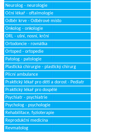
Neurolog - neurologie
Oční lékař - oftalmologie
Odběr krve - Odběrové místo
Onkolog - onkologie
ORL - ušní, nosní, krční
Ortodoncie - rovnátka
Ortoped - ortopedie
Patolog - patologie
Plastická chirurgie - plastický chirurg
Plicní ambulance
Praktický lékař pro děti a dorost - Pediatr
Praktický lékař pro dospělé
Psychiatr - psychiatrie
Psycholog - psychologie
Rehabilitace, fyzioterapie
Reprodukční medicína
Revmatolog