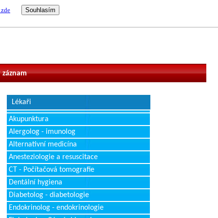
 zde
vatel
 záznam
Lékaři
Akupunktura
Alergolog - imunolog
Alternativní medicína
Anesteziologie a resuscitace
CT - Počítačová tomografie
Dentální hygiena
Diabetolog - diabetologie
Endokrinolog - endokrinologie