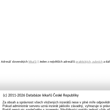
Adresář slovenských
lékařů
| Jeden z největších adresářů
praktických, zubních
a dal
(c) 2011-2026 Databáze lékařů České Republiky
Za obsah a správnost všech vložených inzerátů nese v plné míře odpovědno
Pokud administrár serveru uzná inzerát jakkoliv závadný, vyhrazuje si prá
Portál nemá nic společného s inzerenty. Návštěvníci portálu jednají vždy př