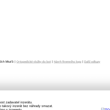
ších lékařů |
Ortopedické vložky do bot
|
Návrh firemního loga
|
Další odkazy
st zadavatel inzerátu.
vo takový inzerát bez náhrady smazat.
ímo s inzerenty.