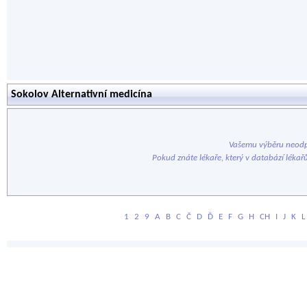
Sokolov Alternativní medicína
Vašemu výběru neodp
Pokud znáte lékaře, který v databází lékař
1
2
9
A
B
C
Č
D
Ď
E
F
G
H
CH
I
J
K
L