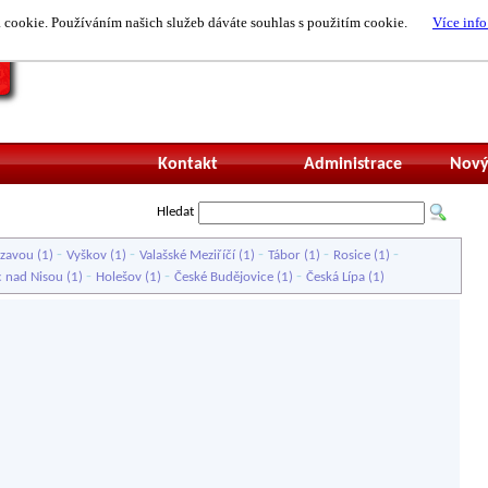
cookie. Používáním našich služeb dáváte souhlas s použitím cookie.
Více info
Nepřihlášený uži
Kontakt
Administrace
Nový
Hledat
-
-
-
-
-
ázavou
(1)
Vyškov
(1)
Valašské Meziříčí
(1)
Tábor
(1)
Rosice
(1)
-
-
-
c nad Nisou
(1)
Holešov
(1)
České Budějovice
(1)
Česká Lípa
(1)