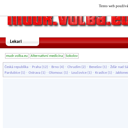
Tento web používá 
Lekari
mudr.volba.eu
Alternativní medicína
Sokolov
-
-
-
-
-
Česká republika
Praha
(12)
Brno
(4)
Chrudim
(2)
Benešov
(1)
Žďár nad S
-
-
-
-
-
Pardubice
(1)
Ostrava
(1)
Olomouc
(1)
Loučovice
(1)
Kraslice
(1)
Jablone