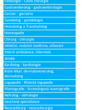
Flebologie - Cévní chirurgie
Gastroenterolog - gastroenterologie
Geriatr - geriatrie
Gynekolog - gynekologie
Hematolog a Transfuziolog
Homeopatie
Chirurg - chirurgie
Infekční, cestovní medicína, očkování
Interní ambulance, internista
Jánská
Kardiolog - kardiologie
Kožní lékař, dermatovenerolog,
dermatolog
Logopedie - Klinická logopedie
Mamografie - Screeningová mamografie
Nefrolog - nefrologie
neurčená specializace
Neurochirurg - neurochirurgie