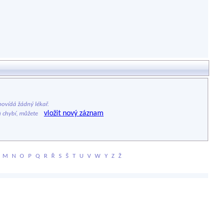
ovídá žádný lékař.
vložit nový záznam
ů chybí, můžete
M
N
O
P
Q
R
Ř
S
Š
T
U
V
W
Y
Z
Ž