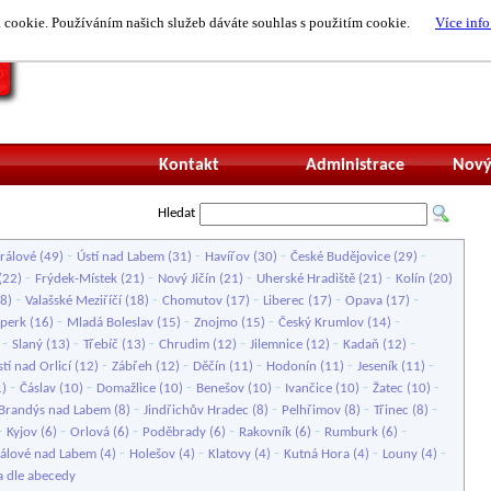
cookie. Používáním našich služeb dáváte souhlas s použitím cookie.
Více info
Nepřihlášený uži
Kontakt
Administrace
Nový
Hledat
-
-
-
-
rálové
(49)
Ústí nad Labem
(31)
Havířov
(30)
České Budějovice
(29)
-
-
-
-
(22)
Frýdek-Místek
(21)
Nový Jičín
(21)
Uherské Hradiště
(21)
Kolín
(20)
-
-
-
-
-
8)
Valašské Meziříčí
(18)
Chomutov
(17)
Liberec
(17)
Opava
(17)
-
-
-
-
perk
(16)
Mladá Boleslav
(15)
Znojmo
(15)
Český Krumlov
(14)
-
-
-
-
-
-
)
Slaný
(13)
Třebíč
(13)
Chrudim
(12)
Jilemnice
(12)
Kadaň
(12)
-
-
-
-
-
tí nad Orlicí
(12)
Zábřeh
(12)
Děčín
(11)
Hodonín
(11)
Jeseník
(11)
-
-
-
-
-
-
1)
Čáslav
(10)
Domažlice
(10)
Benešov
(10)
Ivančice
(10)
Žatec
(10)
-
-
-
-
Brandýs nad Labem
(8)
Jindřichův Hradec
(8)
Pelhřimov
(8)
Třinec
(8)
-
-
-
-
-
-
Kyjov
(6)
Orlová
(6)
Poděbrady
(6)
Rakovník
(6)
Rumburk
(6)
-
-
-
-
-
rálové nad Labem
(4)
Holešov
(4)
Klatovy
(4)
Kutná Hora
(4)
Louny
(4)
a dle abecedy