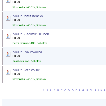
Lékaři
Slovenská 545/35, Sokolov
MUDr. Jozef Renčko
Lékaři
Slovenská 545/35, Sokolov
MUDr. Vladimír Hruboň
Lékaři
Petra Bezruče 430, Sokolov
MUDr. Eva Pokorná
Lékaři
Jiráskova 763, Sokolov
MUDr. Petr Volšík
Lékaři
Slovenská 545/35, Sokolov
1
2
9
A
B
C
Č
D
Ď
E
F
G
H
CH
I
J
K
L