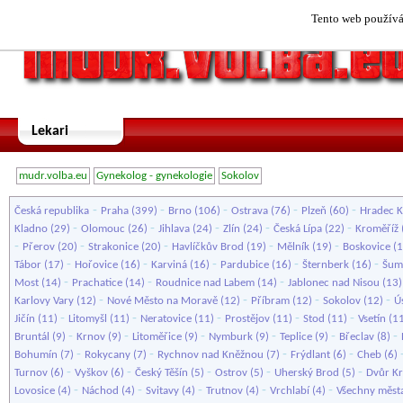
Tento web používá 
Lekari
mudr.volba.eu
Gynekolog - gynekologie
Sokolov
-
-
-
-
-
Česká republika
Praha
(399)
Brno
(106)
Ostrava
(76)
Plzeň
(60)
Hradec K
-
-
-
-
-
Kladno
(29)
Olomouc
(26)
Jihlava
(24)
Zlín
(24)
Česká Lípa
(22)
Kroměříž
-
-
-
-
-
Přerov
(20)
Strakonice
(20)
Havlíčkův Brod
(19)
Mělník
(19)
Boskovice
(1
-
-
-
-
-
Tábor
(17)
Hořovice
(16)
Karviná
(16)
Pardubice
(16)
Šternberk
(16)
Šum
-
-
-
Most
(14)
Prachatice
(14)
Roudnice nad Labem
(14)
Jablonec nad Nisou
(13
-
-
-
-
Karlovy Vary
(12)
Nové Město na Moravě
(12)
Příbram
(12)
Sokolov
(12)
Ús
-
-
-
-
-
Jičín
(11)
Litomyšl
(11)
Neratovice
(11)
Prostějov
(11)
Stod
(11)
Vsetín
(1
-
-
-
-
-
-
Bruntál
(9)
Krnov
(9)
Litoměřice
(9)
Nymburk
(9)
Teplice
(9)
Břeclav
(8)
-
-
-
-
Bohumín
(7)
Rokycany
(7)
Rychnov nad Kněžnou
(7)
Frýdlant
(6)
Cheb
(6)
-
-
-
-
-
Turnov
(6)
Vyškov
(6)
Český Těšín
(5)
Ostrov
(5)
Uherský Brod
(5)
Dvůr K
-
-
-
-
-
Lovosice
(4)
Náchod
(4)
Svitavy
(4)
Trutnov
(4)
Vrchlabí
(4)
Všechny měst