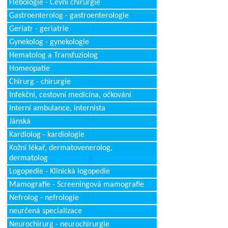
Flebologie - Cévní chirurgie
Gastroenterolog - gastroenterologie
Geriatr - geriatrie
Gynekolog - gynekologie
Hematolog a Transfuziolog
Homeopatie
Chirurg - chirurgie
Infekční, cestovní medicína, očkování
Interní ambulance, internista
Jánská
Kardiolog - kardiologie
Kožní lékař, dermatovenerolog,
dermatolog
Logopedie - Klinická logopedie
Mamografie - Screeningová mamografie
Nefrolog - nefrologie
neurčená specializace
Neurochirurg - neurochirurgie