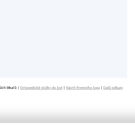
ších lékařů |
Ortopedické vložky do bot
|
Návrh firemního loga
|
Další odkazy