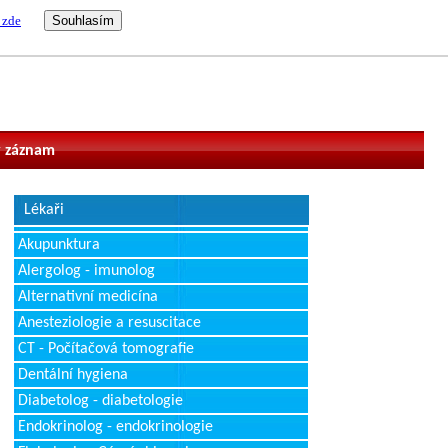
 zde
vatel
 záznam
Lékaři
Akupunktura
Alergolog - imunolog
Alternativní medicína
Anesteziologie a resuscitace
CT - Počítačová tomografie
Dentální hygiena
Diabetolog - diabetologie
Endokrinolog - endokrinologie