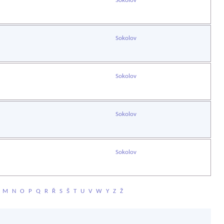
Sokolov
Sokolov
Sokolov
Sokolov
Sokolov
M
N
O
P
Q
R
Ř
S
Š
T
U
V
W
Y
Z
Ž