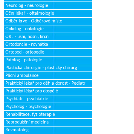
Neurolog - neurologie
Oční lékař - oftalmologie
Odběr krve - Odběrové místo
Onkolog - onkologie
ORL - ušní, nosní, krční
Ortodoncie - rovnátka
Ortoped - ortopedie
Patolog - patologie
Plastická chirurgie - plastický chirurg
Plicní ambulance
Praktický lékař pro děti a dorost - Pediatr
Praktický lékař pro dospělé
Psychiatr - psychiatrie
Psycholog - psychologie
Rehabilitace, fyzioterapie
Reprodukční medicína
Revmatolog