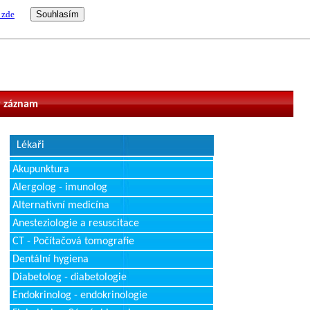
 zde
vatel
 záznam
Lékaři
Akupunktura
Alergolog - imunolog
Alternativní medicína
Anesteziologie a resuscitace
CT - Počítačová tomografie
Dentální hygiena
Diabetolog - diabetologie
Endokrinolog - endokrinologie