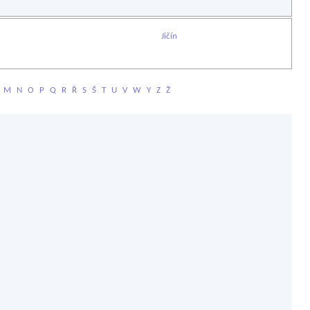
Jičín
M
N
O
P
Q
R
Ř
S
Š
T
U
V
W
Y
Z
Ž