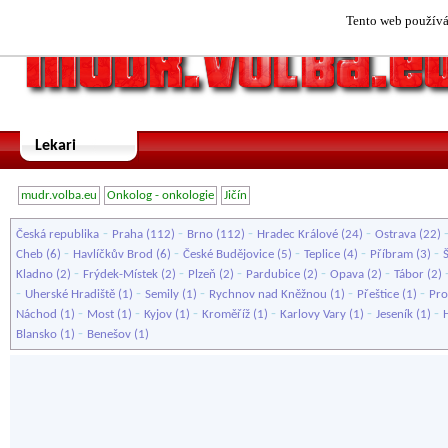
Tento web používá 
Lekari
mudr.volba.eu
Onkolog - onkologie
Jičín
-
-
-
-
Česká republika
Praha
(112)
Brno
(112)
Hradec Králové
(24)
Ostrava
(22)
-
-
-
-
-
Cheb
(6)
Havlíčkův Brod
(6)
České Budějovice
(5)
Teplice
(4)
Příbram
(3)
-
-
-
-
-
Kladno
(2)
Frýdek-Místek
(2)
Plzeň
(2)
Pardubice
(2)
Opava
(2)
Tábor
(2)
-
-
-
-
-
Uherské Hradiště
(1)
Semily
(1)
Rychnov nad Kněžnou
(1)
Přeštice
(1)
Pro
-
-
-
-
-
-
Náchod
(1)
Most
(1)
Kyjov
(1)
Kroměříž
(1)
Karlovy Vary
(1)
Jeseník
(1)
-
Blansko
(1)
Benešov
(1)