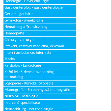
Flebologie - Cévní chirurgie
Gastroenterolog - gastroenterologie
Geriatr - geriatrie
Gynekolog - gynekologie
Hematolog a Transfuziolog
Homeopatie
Chirurg - chirurgie
Infekční, cestovní medicína, očkování
Interní ambulance, internista
Jánská
Kardiolog - kardiologie
Kožní lékař, dermatovenerolog,
dermatolog
Logopedie - Klinická logopedie
Mamografie - Screeningová mamografie
Nefrolog - nefrologie
neurčená specializace
Neurochirurg - neurochirurgie