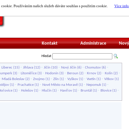
cookie. Používáním našich služeb dáváte souhlas s použitím cookie.
Více info
Nepřihlášený uži
Kontakt
Administrace
Nový
Hledat
-
-
-
-
-
-
Liberec
(15)
Jihlava
(12)
Jičín
(10)
Nový Jičín
(6)
Chomutov
(6)
-
-
-
-
-
-
Šumperk
(3)
Litoměřice
(3)
Hodonín
(3)
Beroun
(2)
Krnov
(2)
Kolín
(2)
-
-
-
-
-
-
Mladá Boleslav
(2)
Znojmo
(1)
Zlín
(1)
Vyškov
(1)
Vsetín
(1)
Vítkov
(1)
-
-
-
-
stějov
(1)
Prachatice
(1)
Nové Město na Moravě
(1)
Nepomuk
(1)
-
-
-
-
-
-
Hořovice
(1)
Holešov
(1)
Hlučín
(1)
Havířov
(1)
Bruntál
(1)
Blovice
(1)