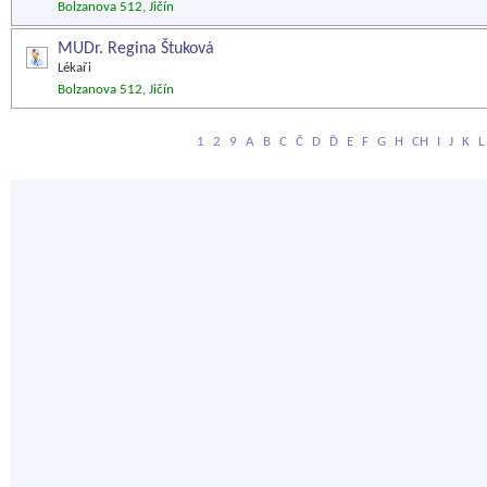
Bolzanova 512, Jičín
MUDr. Regina Štuková
Lékaři
Bolzanova 512, Jičín
1
2
9
A
B
C
Č
D
Ď
E
F
G
H
CH
I
J
K
L