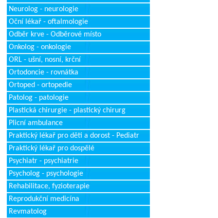
Neurolog - neurologie
Oční lékař - oftalmologie
Odběr krve - Odběrové místo
Onkolog - onkologie
ORL - ušní, nosní, krční
Ortodoncie - rovnátka
Ortoped - ortopedie
Patolog - patologie
Plastická chirurgie - plastický chirurg
Plicní ambulance
Praktický lékař pro děti a dorost - Pediatr
Praktický lékař pro dospělé
Psychiatr - psychiatrie
Psycholog - psychologie
Rehabilitace, fyzioterapie
Reprodukční medicína
Revmatolog