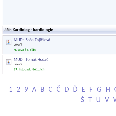
Jičín Kardiolog - kardiologie
MUDr. Soňa Zajíčková
Lékaři
Husova 64, Jičín
MUDr. Tomáš Hodač
Lékaři
17. listopadu 861, Jičín
1
2
9
A
B
C
Č
D
Ď
E
F
G
H
Š
T
U
V