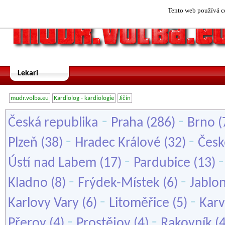
Tento web používá co
Lekari
mudr.volba.eu
Kardiolog - kardiologie
Jičín
-
-
Česká republika
Praha
(286)
Brno
(
-
-
Plzeň
(38)
Hradec Králové
(32)
Česk
-
Ústí nad Labem
(17)
Pardubice
(13)
-
-
Kladno
(8)
Frýdek-Místek
(6)
Jablo
-
-
Karlovy Vary
(6)
Litoměřice
(5)
Karv
-
-
Přerov
(4)
Prostějov
(4)
Rakovník
(