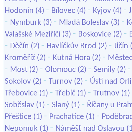
-
-
-
Hodonín
(4)
Bílovec
(4)
Kyjov
(4)
-
-
-
Nymburk
(3)
Mladá Boleslav
(3)
K
-
-
Valašské Meziříčí
(3)
Boskovice
(2)
-
-
-
Děčín
(2)
Havlíčkův Brod
(2)
Jičín
-
-
Kroměříž
(2)
Kutná Hora
(2)
Městec
-
-
-
Most
(2)
Olomouc
(2)
Semily
(2)
-
-
Sokolov
(2)
Turnov
(2)
Ústí nad Orli
-
-
Třebovice
(1)
Třebíč
(1)
Trutnov
(1)
-
-
Soběslav
(1)
Slaný
(1)
Říčany u Prah
-
-
Přeštice
(1)
Prachatice
(1)
Poděbra
-
Nepomuk
(1)
Náměšť nad Oslavou
(