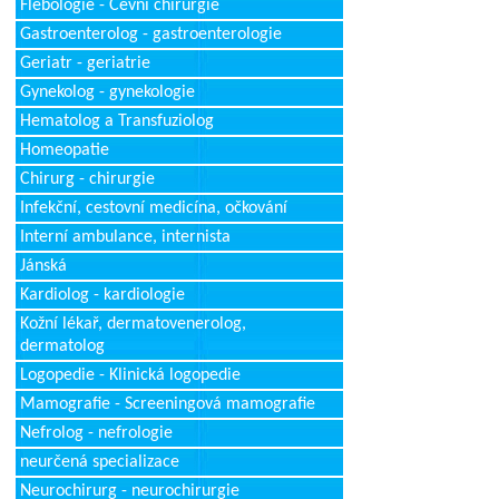
Flebologie - Cévní chirurgie
Gastroenterolog - gastroenterologie
Geriatr - geriatrie
Gynekolog - gynekologie
Hematolog a Transfuziolog
Homeopatie
Chirurg - chirurgie
Infekční, cestovní medicína, očkování
Interní ambulance, internista
Jánská
Kardiolog - kardiologie
Kožní lékař, dermatovenerolog,
dermatolog
Logopedie - Klinická logopedie
Mamografie - Screeningová mamografie
Nefrolog - nefrologie
neurčená specializace
Neurochirurg - neurochirurgie