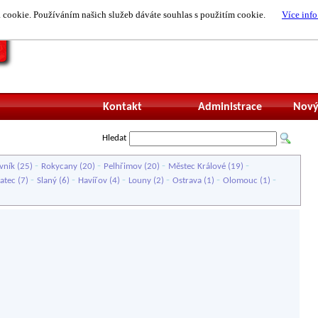
cookie. Používáním našich služeb dáváte souhlas s použitím cookie.
Více info
Nepřihlášený uži
Kontakt
Administrace
Nový
Hledat
-
-
-
-
vník
(25)
Rokycany
(20)
Pelhřimov
(20)
Městec Králové
(19)
-
-
-
-
-
-
atec
(7)
Slaný
(6)
Havířov
(4)
Louny
(2)
Ostrava
(1)
Olomouc
(1)
)