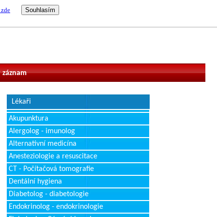
 zde
vatel
 záznam
Lékaři
Akupunktura
Alergolog - imunolog
Alternativní medicína
Anesteziologie a resuscitace
CT - Počítačová tomografie
Dentální hygiena
Diabetolog - diabetologie
Endokrinolog - endokrinologie