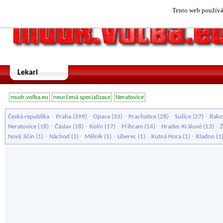
Tento web používá 
Lekari
mudr.volba.eu
neurčená specializace
Neratovice
-
-
-
-
-
Česká republika
Praha
(399)
Opava
(33)
Prachatice
(28)
Sušice
(27)
Rako
-
-
-
-
-
Neratovice
(18)
Čáslav
(18)
Kolín
(17)
Příbram
(14)
Hradec Králové
(13)
Ž
-
-
-
-
-
Nový Jičín
(1)
Náchod
(1)
Mělník
(1)
Liberec
(1)
Kutná Hora
(1)
Kladno
(1