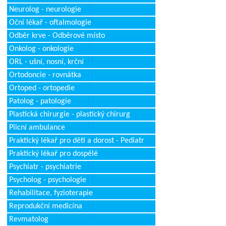
Neurolog - neurologie
Oční lékař - oftalmologie
Odběr krve - Odběrové místo
Onkolog - onkologie
ORL - ušní, nosní, krční
Ortodoncie - rovnátka
Ortoped - ortopedie
Patolog - patologie
Plastická chirurgie - plastický chirurg
Plicní ambulance
Praktický lékař pro děti a dorost - Pediatr
Praktický lékař pro dospělé
Psychiatr - psychiatrie
Psycholog - psychologie
Rehabilitace, fyzioterapie
Reprodukční medicína
Revmatolog