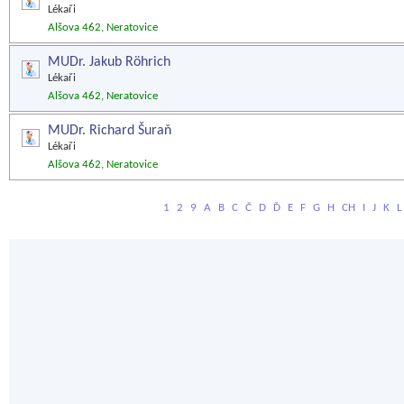
Lékaři
Alšova 462, Neratovice
MUDr. Jakub Röhrich
Lékaři
Alšova 462, Neratovice
MUDr. Richard Šuraň
Lékaři
Alšova 462, Neratovice
1
2
9
A
B
C
Č
D
Ď
E
F
G
H
CH
I
J
K
L