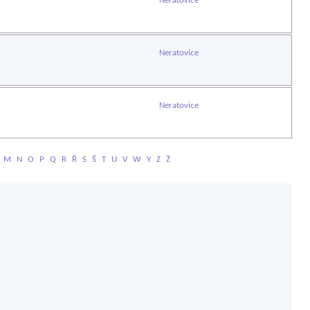
Neratovice
Neratovice
Neratovice
M
N
O
P
Q
R
Ř
S
Š
T
U
V
W
Y
Z
Ž