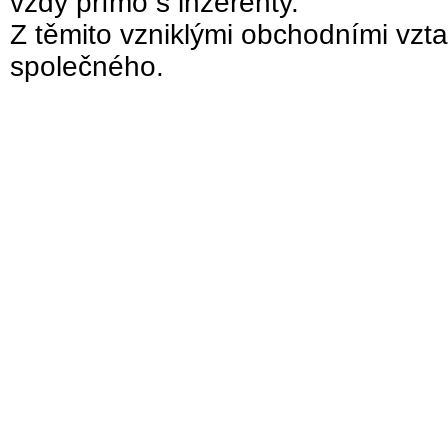
vždy přímo s inzerenty.
Z těmito vzniklými obchodními vzta
společného.