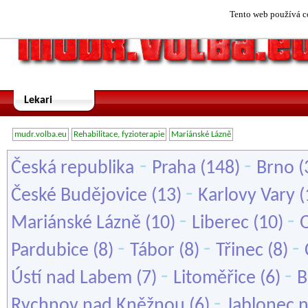
Tento web používá co
Lekari
mudr.volba.eu
Rehabilitace, fyzioterapie
Mariánské Lázně
-
-
Česká republika
Praha
(148)
Brno
(
-
České Budějovice
(13)
Karlovy Vary
(
-
-
Mariánské Lázně
(10)
Liberec
(10)
-
-
-
Pardubice
(8)
Tábor
(8)
Třinec
(8)
-
-
Ústí nad Labem
(7)
Litoměřice
(6)
B
-
Rychnov nad Kněžnou
(6)
Jablonec 