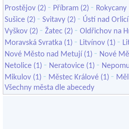
-
-
Prostějov
(2)
Příbram
(2)
Rokycany
-
-
Sušice
(2)
Svitavy
(2)
Ústí nad Orlicí
-
-
Vyškov
(2)
Žatec
(2)
Oldřichov na H
-
-
Moravská Svratka
(1)
Litvínov
(1)
L
-
Nové Město nad Metují
(1)
Nové Mě
-
-
Netolice
(1)
Neratovice
(1)
Nepom
-
-
Mikulov
(1)
Městec Králové
(1)
Měl
Všechny města dle abecedy