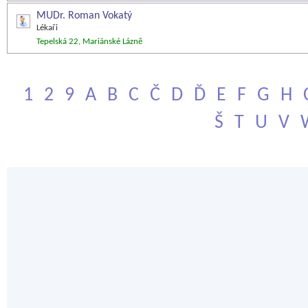
MUDr. Roman Vokatý
Lékaři
Tepelská 22, Mariánské Lázně
1
2
9
A
B
C
Č
D
Ď
E
F
G
H
Š
T
U
V