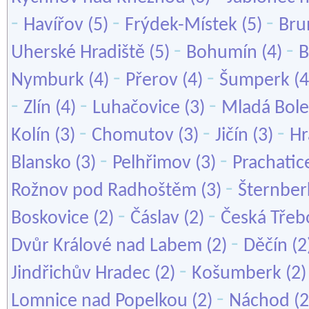
-
-
-
Havířov
(5)
Frýdek-Místek
(5)
Bru
-
-
Uherské Hradiště
(5)
Bohumín
(4)
B
-
-
Nymburk
(4)
Přerov
(4)
Šumperk
(4
-
-
-
Zlín
(4)
Luhačovice
(3)
Mladá Bole
-
-
-
Kolín
(3)
Chomutov
(3)
Jičín
(3)
Hr
-
-
Blansko
(3)
Pelhřimov
(3)
Prachatic
-
Rožnov pod Radhoštěm
(3)
Šternber
-
-
Boskovice
(2)
Čáslav
(2)
Česká Třeb
-
Dvůr Králové nad Labem
(2)
Děčín
(2
-
Jindřichův Hradec
(2)
Košumberk
(2
-
Lomnice nad Popelkou
(2)
Náchod
(2