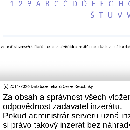
1
2
9
A
B
C
Č
D
Ď
E
F
G
H
Š
T
U
V
Adresář slovenských
lékařů
| Jeden z největších adresářů
praktických, zubních
a dal
(c) 2011-2026 Databáze lékařů České Republiky
Za obsah a správnost všech vložen
odpovědnost zadavatel inzerátu.
Pokud administrár serveru uzná inz
si právo takový inzerát bez náhra