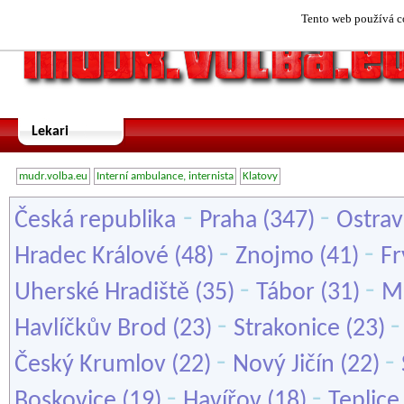
Tento web používá co
Lekari
mudr.volba.eu
Interní ambulance, internista
Klatovy
-
-
Česká republika
Praha
(347)
Ostrav
-
-
Hradec Králové
(48)
Znojmo
(41)
Fr
-
-
Uherské Hradiště
(35)
Tábor
(31)
Ml
-
Havlíčkův Brod
(23)
Strakonice
(23)
-
-
Český Krumlov
(22)
Nový Jičín
(22)
-
-
Boskovice
(19)
Havířov
(18)
Teplice