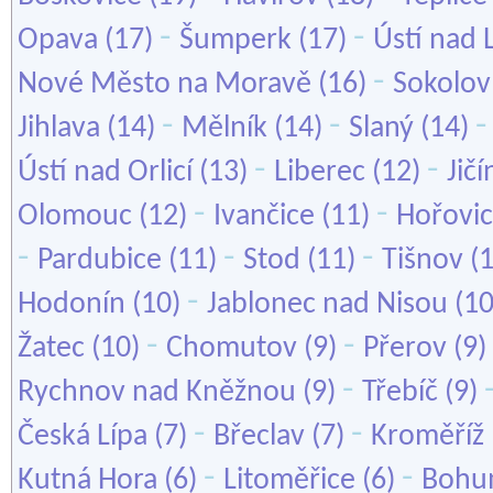
-
-
Opava
(17)
Šumperk
(17)
Ústí nad
-
Nové Město na Moravě
(16)
Sokolov
-
-
Jihlava
(14)
Mělník
(14)
Slaný
(14)
-
-
Ústí nad Orlicí
(13)
Liberec
(12)
Jičí
-
-
Olomouc
(12)
Ivančice
(11)
Hořovi
-
-
-
Pardubice
(11)
Stod
(11)
Tišnov
(
-
Hodonín
(10)
Jablonec nad Nisou
(1
-
-
Žatec
(10)
Chomutov
(9)
Přerov
(9)
-
Rychnov nad Kněžnou
(9)
Třebíč
(9)
-
-
Česká Lípa
(7)
Břeclav
(7)
Kroměříž
-
-
Kutná Hora
(6)
Litoměřice
(6)
Bohu