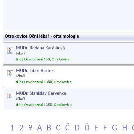
Otrokovice Oční lékař - oftalmologie
MUDr. Radana Karásková
Lékaři
třída Osvobození 150, Otrokovice
MUDr. Libor Bártek
Lékaři
třída Osvobození 1388, Otrokovice
MUDr. Stanislav Červenka
Lékaři
třída Osvobození 1388, Otrokovice
1
2
9
A
B
C
Č
D
Ď
E
F
G
H