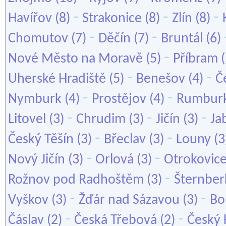
-
-
-
Havířov
(8)
Strakonice
(8)
Zlín
(8)
-
-
Chomutov
(7)
Děčín
(7)
Bruntál
(6)
-
Nové Město na Moravě
(5)
Příbram
(
-
-
Uherské Hradiště
(5)
Benešov
(4)
Č
-
-
Nymburk
(4)
Prostějov
(4)
Rumbur
-
-
-
Litovel
(3)
Chrudim
(3)
Jičín
(3)
Ja
-
-
Český Těšín
(3)
Břeclav
(3)
Louny
(3
-
-
Nový Jičín
(3)
Orlová
(3)
Otrokovic
-
Rožnov pod Radhoštěm
(3)
Šternber
-
-
Vyškov
(3)
Žďár nad Sázavou
(3)
Bo
-
-
Čáslav
(2)
Česká Třebová
(2)
Český