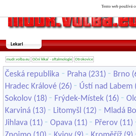
Tento web používá co
Lekari
mudr.volba.eu
Oční lékař - oftalmologie
Otrokovice
-
-
Česká republika
Praha
(231)
Brno
(
-
Hradec Králové
(26)
Ústí nad Labem
-
-
Sokolov
(18)
Frýdek-Místek
(16)
Ol
-
-
Karviná
(13)
Litomyšl
(12)
Mladá Bo
-
-
Jihlava
(11)
Opava
(11)
Přerov
(11)
-
-
Znojmo
(10)
Kyjov
(9)
Kroměříž
(9)