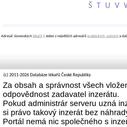
Š
T
U
V
Adresář slovenských
lékařů
| Jeden z největších adresářů
praktických, zubních
a dal
(c) 2011-2026 Databáze lékařů České Republiky
Za obsah a správnost všech vložen
odpovědnost zadavatel inzerátu.
Pokud administrár serveru uzná inz
si právo takový inzerát bez náhra
Portál nemá nic společného s inzer