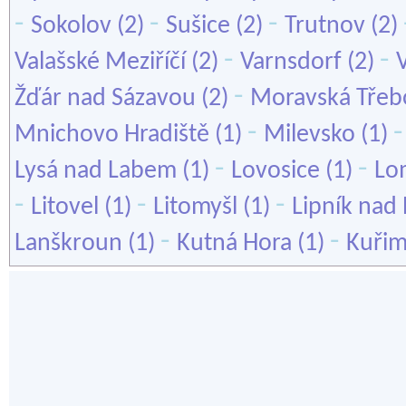
-
-
-
Sokolov
(2)
Sušice
(2)
Trutnov
(2)
-
-
Valašské Meziříčí
(2)
Varnsdorf
(2)
-
Žďár nad Sázavou
(2)
Moravská Třeb
-
Mnichovo Hradiště
(1)
Milevsko
(1)
-
-
Lysá nad Labem
(1)
Lovosice
(1)
Lo
-
-
-
Litovel
(1)
Litomyšl
(1)
Lipník nad
-
-
Lanškroun
(1)
Kutná Hora
(1)
Kuři