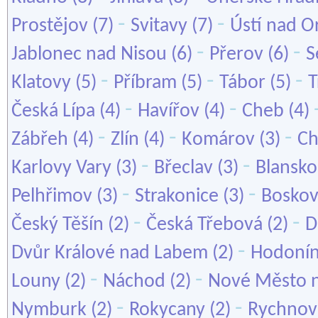
-
-
Prostějov
(7)
Svitavy
(7)
Ústí nad Or
-
-
Jablonec nad Nisou
(6)
Přerov
(6)
S
-
-
-
Klatovy
(5)
Příbram
(5)
Tábor
(5)
T
-
-
Česká Lípa
(4)
Havířov
(4)
Cheb
(4)
-
-
-
Zábřeh
(4)
Zlín
(4)
Komárov
(3)
Ch
-
-
Karlovy Vary
(3)
Břeclav
(3)
Blansko
-
-
Pelhřimov
(3)
Strakonice
(3)
Boskov
-
-
Český Těšín
(2)
Česká Třebová
(2)
D
-
Dvůr Králové nad Labem
(2)
Hodoní
-
-
Louny
(2)
Náchod
(2)
Nové Město 
-
-
Nymburk
(2)
Rokycany
(2)
Rychnov