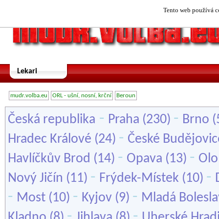
Tento web používá co
Lekari
mudr.volba.eu
ORL - ušní, nosní, krční
Beroun
-
-
Česká republika
Praha
(230)
Brno
(
-
Hradec Králové
(24)
České Budějovic
-
-
Havlíčkův Brod
(14)
Opava
(13)
Ol
-
-
Nový Jičín
(11)
Frýdek-Místek
(10)
-
-
-
Most
(10)
Kyjov
(9)
Mladá Bolesla
-
-
Kladno
(8)
Jihlava
(8)
Uherské Hradi