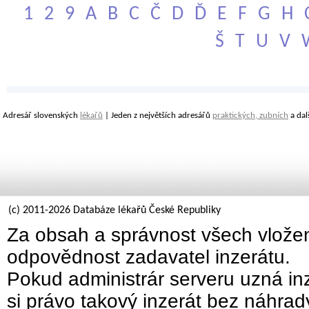
1
2
9
A
B
C
Č
D
Ď
E
F
G
H
Š
T
U
V
Adresář slovenských
lékařů
| Jeden z největších adresářů
praktických, zubních
a dal
(c) 2011-2026 Databáze lékařů České Republiky
Za obsah a správnost všech vložen
odpovědnost zadavatel inzerátu.
Pokud administrár serveru uzná inz
si právo takový inzerát bez náhra