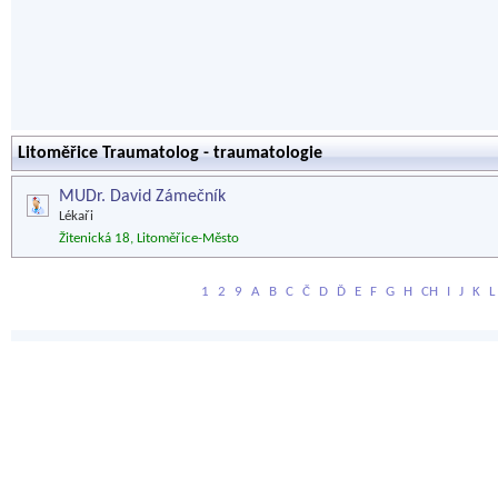
Litoměřice Traumatolog - traumatologie
MUDr. David Zámečník
Lékaři
Žitenická 18, Litoměřice-Město
1
2
9
A
B
C
Č
D
Ď
E
F
G
H
CH
I
J
K
L