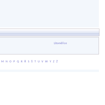
Litoměřice
M
N
O
P
Q
R
Ř
S
Š
T
U
V
W
Y
Z
Ž