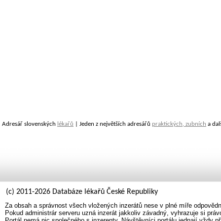
Adresář slovenských
lékařů
| Jeden z největších adresářů
praktických, zubních
a dal
(c) 2011-2026 Databáze lékařů České Republiky
Za obsah a správnost všech vložených inzerátů nese v plné míře odpovědno
Pokud administrár serveru uzná inzerát jakkoliv závadný, vyhrazuje si prá
Portál nemá nic společného s inzerenty. Návštěvníci portálu jednají vždy př