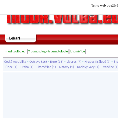
Tento web používá 
Lekari
mudr.volba.eu
Traumatolog - traumatologie
Litoměřice
-
-
-
-
-
Česká republika
Ostrava
(16)
Brno
(15)
Liberec
(7)
Hradec Králové
(7)
Št
-
-
-
-
-
Třinec
(1)
Praha
(1)
Litoměřice
(1)
Klatovy
(1)
Karlovy Vary
(1)
Ivančice
(1