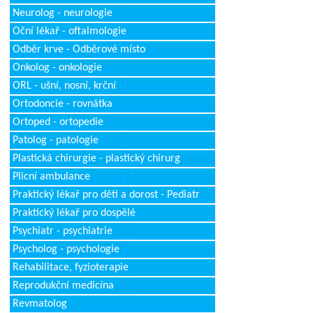
Neurolog - neurologie
Oční lékař - oftalmologie
Odběr krve - Odběrové místo
Onkolog - onkologie
ORL - ušní, nosní, krční
Ortodoncie - rovnátka
Ortoped - ortopedie
Patolog - patologie
Plastická chirurgie - plastický chirurg
Plicní ambulance
Praktický lékař pro děti a dorost - Pediatr
Praktický lékař pro dospělé
Psychiatr - psychiatrie
Psycholog - psychologie
Rehabilitace, fyzioterapie
Reprodukční medicína
Revmatolog