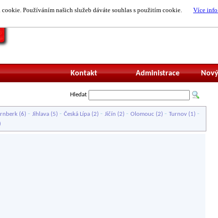
cookie. Používáním našich služeb dáváte souhlas s použitím cookie.
Více info
Nepřihlášený uži
Kontakt
Administrace
Nový
Hledat
-
-
-
-
-
-
ernberk
(6)
Jihlava
(5)
Česká Lípa
(2)
Jičín
(2)
Olomouc
(2)
Turnov
(1)
)