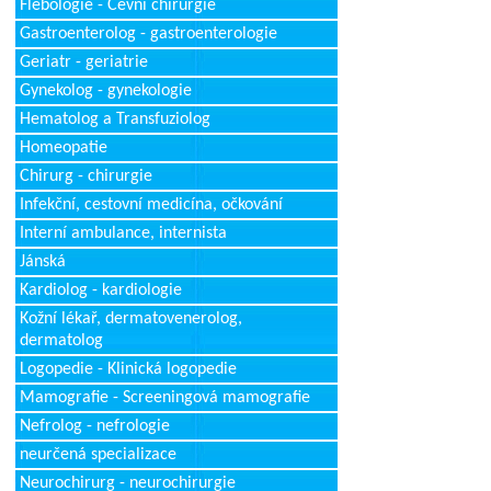
Flebologie - Cévní chirurgie
Gastroenterolog - gastroenterologie
Geriatr - geriatrie
Gynekolog - gynekologie
Hematolog a Transfuziolog
Homeopatie
Chirurg - chirurgie
Infekční, cestovní medicína, očkování
Interní ambulance, internista
Jánská
Kardiolog - kardiologie
Kožní lékař, dermatovenerolog,
dermatolog
Logopedie - Klinická logopedie
Mamografie - Screeningová mamografie
Nefrolog - nefrologie
neurčená specializace
Neurochirurg - neurochirurgie