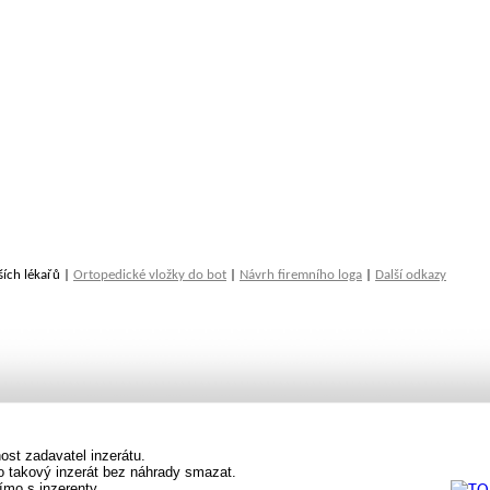
ších lékařů |
Ortopedické vložky do bot
|
Návrh firemního loga
|
Další odkazy
st zadavatel inzerátu.
vo takový inzerát bez náhrady smazat.
ímo s inzerenty.