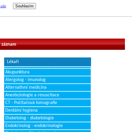
 zde
vatel
 záznam
Lékaři
Akupunktura
Alergolog - imunolog
Alternativní medicína
Anesteziologie a resuscitace
CT - Počítačová tomografie
Dentální hygiena
Diabetolog - diabetologie
Endokrinolog - endokrinologie