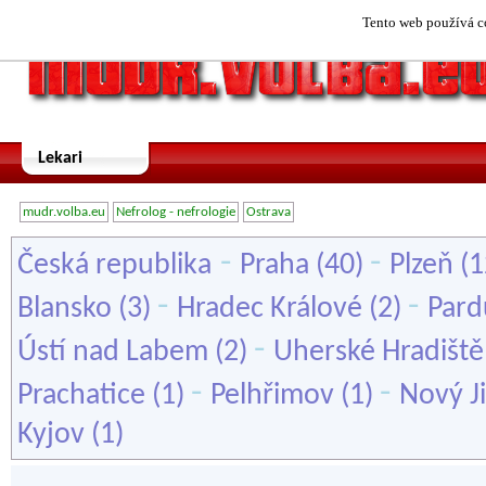
Tento web používá co
Lekari
mudr.volba.eu
Nefrolog - nefrologie
Ostrava
-
-
Česká republika
Praha
(40)
Plzeň
(1
-
-
Blansko
(3)
Hradec Králové
(2)
Pard
-
Ústí nad Labem
(2)
Uherské Hradiště
-
-
Prachatice
(1)
Pelhřimov
(1)
Nový Ji
Kyjov
(1)