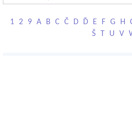
1
2
9
A
B
C
Č
D
Ď
E
F
G
H
Š
T
U
V