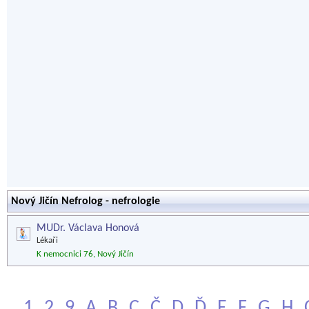
Nový Jičín Nefrolog - nefrologie
MUDr. Václava Honová
Lékaři
K nemocnici 76, Nový Jičín
1
2
9
A
B
C
Č
D
Ď
E
F
G
H