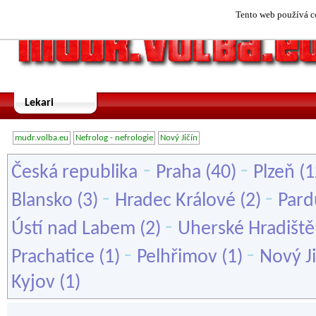
Tento web používá co
Lekari
mudr.volba.eu
Nefrolog - nefrologie
Nový Jičín
-
-
Česká republika
Praha
(40)
Plzeň
(1
-
-
Blansko
(3)
Hradec Králové
(2)
Pard
-
Ústí nad Labem
(2)
Uherské Hradiště
-
-
Prachatice
(1)
Pelhřimov
(1)
Nový Ji
Kyjov
(1)