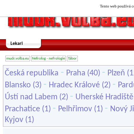
Tento web používá co
Lekari
mudr.volba.eu
Nefrolog - nefrologie
Tábor
-
-
Česká republika
Praha
(40)
Plzeň
(1
-
-
Blansko
(3)
Hradec Králové
(2)
Pard
-
Ústí nad Labem
(2)
Uherské Hradiště
-
-
Prachatice
(1)
Pelhřimov
(1)
Nový Ji
Kyjov
(1)