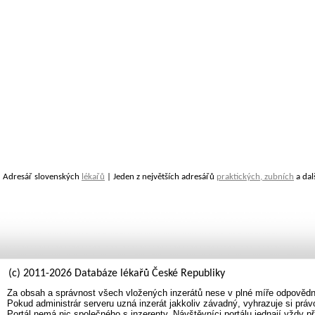
Adresář slovenských
lékařů
| Jeden z největších adresářů
praktických, zubních
a dal
(c) 2011-2026 Databáze lékařů České Republiky
Za obsah a správnost všech vložených inzerátů nese v plné míře odpovědno
Pokud administrár serveru uzná inzerát jakkoliv závadný, vyhrazuje si prá
Portál nemá nic společného s inzerenty. Návštěvníci portálu jednají vždy př