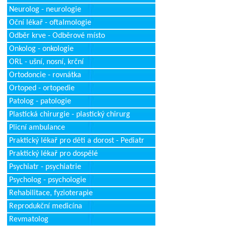
Neurolog - neurologie
Oční lékař - oftalmologie
Odběr krve - Odběrové místo
Onkolog - onkologie
ORL - ušní, nosní, krční
Ortodoncie - rovnátka
Ortoped - ortopedie
Patolog - patologie
Plastická chirurgie - plastický chirurg
Plicní ambulance
Praktický lékař pro děti a dorost - Pediatr
Praktický lékař pro dospělé
Psychiatr - psychiatrie
Psycholog - psychologie
Rehabilitace, fyzioterapie
Reprodukční medicína
Revmatolog