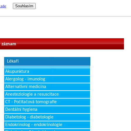
 zde
vatel
 záznam
Lékaři
Akupunktura
Alergolog - imunolog
Alternativní medicína
Anesteziologie a resuscitace
CT - Počítačová tomografie
Dentální hygiena
Diabetolog - diabetologie
Endokrinolog - endokrinologie