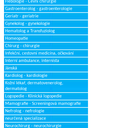
Flebologie - Cévní chirurgie
Gastroenterolog - gastroenterologie
Geriatr - geriatrie
Gynekolog - gynekologie
Hematolog a Transfuziolog
Homeopatie
Chirurg - chirurgie
Infekční, cestovní medicína, očkování
Interní ambulance, internista
Jánská
Kardiolog - kardiologie
Kožní lékař, dermatovenerolog,
dermatolog
Logopedie - Klinická logopedie
Mamografie - Screeningová mamografie
Nefrolog - nefrologie
neurčená specializace
Neurochirurg - neurochirurgie