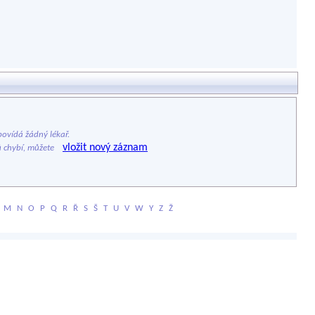
ovídá žádný lékař.
vložit nový záznam
ů chybí, můžete
M
N
O
P
Q
R
Ř
S
Š
T
U
V
W
Y
Z
Ž