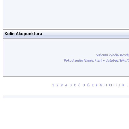
Kolín Akupunktura
Vašemu výběru neodp
Pokud znáte lékaře, který v databází lékař
1
2
9
A
B
C
Č
D
Ď
E
F
G
H
CH
I
J
K
L