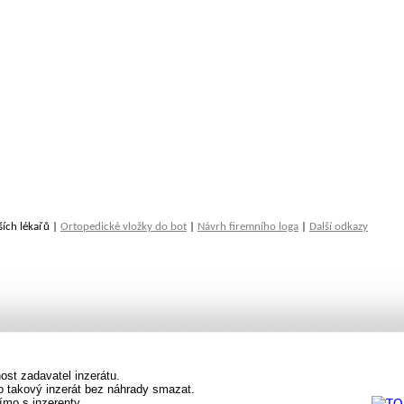
ších lékařů |
Ortopedické vložky do bot
|
Návrh firemního loga
|
Další odkazy
st zadavatel inzerátu.
vo takový inzerát bez náhrady smazat.
ímo s inzerenty.