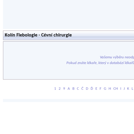
Kolín Flebologie - Cévní chirurgie
Vašemu výběru neodp
Pokud znáte lékaře, který v databází lékař
1
2
9
A
B
C
Č
D
Ď
E
F
G
H
CH
I
J
K
L